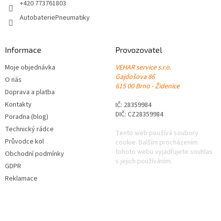
+420 773761803
AutobateriePneumatiky
Informace
Provozovatel
Moje objednávka
VEHAR service s.r.o.
Gajdošova 86
O nás
615 00 Brno - Židenice
Doprava a platba
Kontakty
IČ: 28359984
DIČ: CZ28359984
Poradna (blog)
Technický rádce
Tento web používá soubory
Průvodce kol
cookie. Dalším procházením
tohoto webu vyjadřujete souhlas
Obchodní podmínky
s jejich používáním.
GDPR
Reklamace