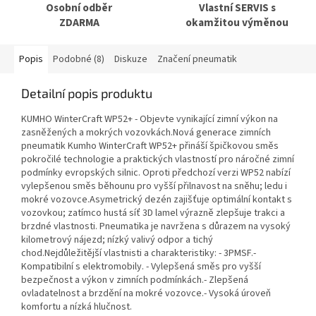
Osobní odběr
Vlastní SERVIS s
ZDARMA
okamžitou výměnou
Popis
Podobné (8)
Diskuze
Značení pneumatik
Detailní popis produktu
KUMHO WinterCraft WP52+ - Objevte vynikající zimní výkon na
zasněžených a mokrých vozovkách.Nová generace zimních
pneumatik Kumho WinterCraft WP52+ přináší špičkovou směs
pokročilé technologie a praktických vlastností pro náročné zimní
podmínky evropských silnic. Oproti předchozí verzi WP52 nabízí
vylepšenou směs běhounu pro vyšší přilnavost na sněhu; ledu i
mokré vozovce.Asymetrický dezén zajišťuje optimální kontakt s
vozovkou; zatímco hustá síť 3D lamel výrazně zlepšuje trakci a
brzdné vlastnosti. Pneumatika je navržena s důrazem na vysoký
kilometrový nájezd; nízký valivý odpor a tichý
chod.Nejdůležitější vlastnisti a charakteristiky: - 3PMSF.-
Kompatibilní s elektromobily. - Vylepšená směs pro vyšší
bezpečnost a výkon v zimních podmínkách.- Zlepšená
ovladatelnost a brzdění na mokré vozovce.- Vysoká úroveň
komfortu a nízká hlučnost.