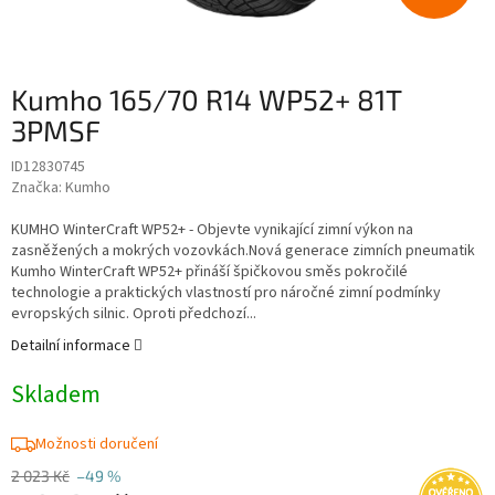
Kumho 165/70 R14 WP52+ 81T
3PMSF
ID12830745
Značka:
Kumho
KUMHO WinterCraft WP52+ - Objevte vynikající zimní výkon na
zasněžených a mokrých vozovkách.Nová generace zimních pneumatik
Kumho WinterCraft WP52+ přináší špičkovou směs pokročilé
technologie a praktických vlastností pro náročné zimní podmínky
evropských silnic. Oproti předchozí...
Detailní informace
Skladem
Možnosti doručení
2 023 Kč
–49 %