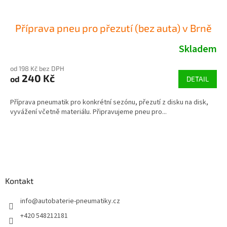
Příprava pneu pro přezutí (bez auta) v Brně
Skladem
od 198 Kč bez DPH
240 Kč
od
DETAIL
Příprava pneumatik pro konkrétní sezónu, přezutí z disku na disk,
vyvážení včetně materiálu. Připravujeme pneu pro...
Z
á
p
a
Kontakt
t
í
info
@
autobaterie-pneumatiky.cz
+420 548212181