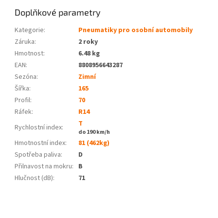
Doplňkové parametry
Kategorie
:
Pneumatiky pro osobní automobily
Záruka
:
2 roky
Hmotnost
:
6.48 kg
EAN
:
8808956643287
Sezóna:
Zimní
Šířka:
165
Profil:
70
Ráfek:
R14
T
Rychlostní index:
do 190 km/h
Hmotnostní index:
81 (462kg)
Spotřeba paliva
:
D
Přilnavost na mokru
:
B
Hlučnost (dB)
:
71