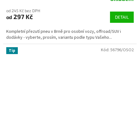
od 245 Kč bez DPH
297 Kč
od
DETAIL
Kompletní přezutí pneu v Brně pro osobní vozy, offroad/SUV i
dodávky - vyberte, prosím, variantu podle typu Vašeho...
Kód:
56796/OSO2
Tip