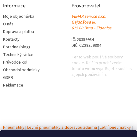
Informace
Provozovatel
Moje objednávka
VEHAR service s.r.o.
Gajdošova 86
O nás
615 00 Brno - Židenice
Doprava a platba
Kontakty
IČ: 28359984
DIČ: CZ28359984
Poradna (blog)
Technický rádce
Tento web používá soubory
Průvodce kol
cookie. Dalším procházením
tohoto webu vyjadřujete souhlas
Obchodní podmínky
s jejich používáním.
GDPR
Reklamace
Pneumatiky
|
Levné pneumatiky s dopravou zdarma
|
Letní pneumatiky
|
Zimní pneumatiky
|
Celoroční pneumatiky
|
Testy pneumatik
|