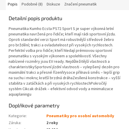
Popis
Podobné (8)
Diskuze
Značení pneumatik
Detailní popis produktu
Pneumatika Kumho Ecsta PS72 Sport S je super výkonná letní
pneumatika navržená pro řidiče; kteří mají rádi sportovní jízdu.
Oproti standardní verzi Sport má robustnější středové žebro
pro brždění; trakci a ovladatelnost při vysokých rychlostech.
Perfektní volba pro řidiče; kteří hledají prémiovou sportovní
pneumatiku s vysokým výkonem a spolehlivostí. Všechny
nabízené rozměry jsou EV ready. Nejdůležitější vlastnosti a
charakteristikySportovní jízdní vlastnosti – vylepšený dezén pro
maximální trakci a přesné řízeníVysoce přilnavá směs – lepší grip
na suchu i mokru; kratší brzdná dráhaZesílená konstrukce – vyšší
stabilita v zatáčkách a při vysokých rychlostechPokročilý
systém Cikcak drážek – efektivní odvod vody a minimalizace
aquaplaningu
Doplňkové parametry
Kategorie
:
Pneumatiky pro osobní automobily
Záruka
:
2 roky