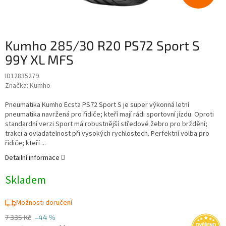
Kumho 285/30 R20 PS72 Sport S
99Y XL MFS
ID12835279
Značka:
Kumho
Pneumatika Kumho Ecsta PS72 Sport S je super výkonná letní
pneumatika navržená pro řidiče; kteří mají rádi sportovní jízdu. Oproti
standardní verzi Sport má robustnější středové žebro pro brždění;
trakci a ovladatelnost při vysokých rychlostech. Perfektní volba pro
řidiče; kteří ...
Detailní informace
Skladem
Možnosti doručení
7 335 Kč
–44 %