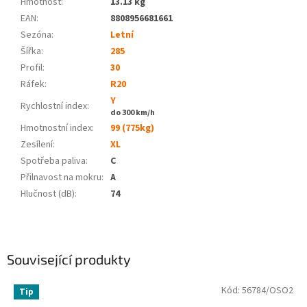
Hmotnost
:
13.13 kg
EAN
:
8808956681661
Sezóna:
Letní
Šířka:
285
Profil:
30
Ráfek:
R20
Y
Rychlostní index:
do 300 km/h
Hmotnostní index:
99 (775kg)
Zesílení:
XL
Spotřeba paliva
:
C
Přilnavost na mokru
:
A
Hlučnost (dB)
:
74
Související produkty
Kód:
56784/OSO2
Tip