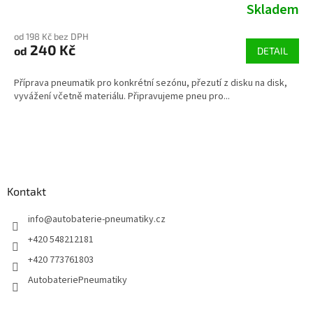
Skladem
od 198 Kč bez DPH
240 Kč
od
DETAIL
Příprava pneumatik pro konkrétní sezónu, přezutí z disku na disk,
vyvážení včetně materiálu. Připravujeme pneu pro...
Z
á
p
a
Kontakt
t
í
info
@
autobaterie-pneumatiky.cz
+420 548212181
+420 773761803
AutobateriePneumatiky