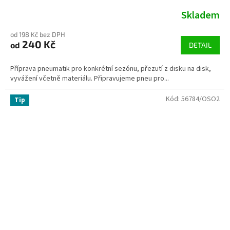
Skladem
od 198 Kč bez DPH
240 Kč
od
DETAIL
Příprava pneumatik pro konkrétní sezónu, přezutí z disku na disk,
vyvážení včetně materiálu. Připravujeme pneu pro...
Kód:
56784/OSO2
Tip