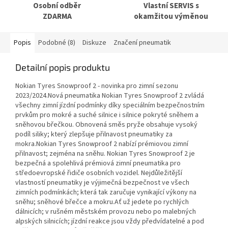
Osobní odběr
Vlastní SERVIS s
ZDARMA
okamžitou výměnou
Popis
Podobné (8)
Diskuze
Značení pneumatik
Detailní popis produktu
Nokian Tyres Snowproof 2 - novinka pro zimní sezonu
2023/2024.Nová pneumatika Nokian Tyres Snowproof 2 zvládá
všechny zimní jízdní podmínky díky speciálním bezpečnostním
prvkům pro mokré a suché silnice i silnice pokryté sněhem a
sněhovou břečkou. Obnovená směs pryže obsahuje vysoký
podíl siliky; který zlepšuje přilnavost pneumatiky za
mokra.Nokian Tyres Snowproof 2 nabízí prémiovou zimní
přilnavost; zejména na sněhu. Nokian Tyres Snowproof 2 je
bezpečná a spolehlivá prémiová zimní pneumatika pro
středoevropské řidiče osobních vozidel. Nejdůležitější
vlastností pneumatiky je výjimečná bezpečnost ve všech
zimních podmínkách; která tak zaručuje vynikající výkony na
sněhu; sněhové břečce a mokru.Ať už jedete po rychlých
dálnicích; v rušném městském provozu nebo po malebných
alpských silnicích; jízdní reakce jsou vždy předvídatelné a pod