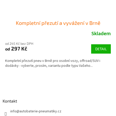
Kompletní přezutí a vyvážení v Brně
Skladem
od 245 Kč bez DPH
297 Kč
od
DETAIL
Kompletní přezutí pneu v Brně pro osobní vozy, offroad/SUV i
dodávky - vyberte, prosím, variantu podle typu Vašeho...
Z
á
p
a
Kontakt
t
í
info
@
autobaterie-pneumatiky.cz