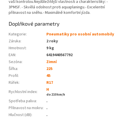
vaší kontrolou.Nejdůležitější vlastnosti a charakteristiky: -
3PMSF. - Skvělá odolnost proti aquaplaningu.- Excelentní
přilnavost na sněhu.- Maximálně komfortní jízda.
Doplňkové parametry
Kategorie
:
Pneumatiky pro osobní automobily
Záruka
:
2 roky
Hmotnost
:
9 kg
EAN
:
6419440567792
Sezóna:
Zimní
Šířka:
225
Profil:
45
Ráfek:
R17
H
Rychlostní index:
do 210 km/h
Spotřeba paliva
:
.
Přilnavost na mokru
:
.
Hlučnost (dB)
:
.