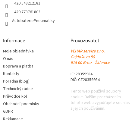
+420 548212181
+420 773761803
AutobateriePneumatiky
Informace
Provozovatel
Moje objednávka
VEHAR service s.r.o.
Gajdošova 86
O nás
615 00 Brno - Židenice
Doprava a platba
Kontakty
IČ: 28359984
DIČ: CZ28359984
Poradna (blog)
Technický rádce
Tento web používá soubory
Průvodce kol
cookie. Dalším procházením
tohoto webu vyjadřujete souhlas
Obchodní podmínky
s jejich používáním.
GDPR
Reklamace