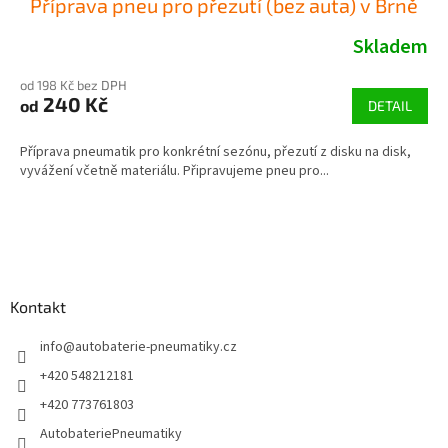
Příprava pneu pro přezutí (bez auta) v Brně
Skladem
od 198 Kč bez DPH
240 Kč
od
DETAIL
Příprava pneumatik pro konkrétní sezónu, přezutí z disku na disk,
vyvážení včetně materiálu. Připravujeme pneu pro...
Z
á
p
a
Kontakt
t
í
info
@
autobaterie-pneumatiky.cz
+420 548212181
+420 773761803
AutobateriePneumatiky