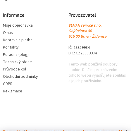
Informace
Provozovatel
Moje objednávka
VEHAR service s.r.o.
Gajdošova 86
O nás
615 00 Brno - Židenice
Doprava a platba
Kontakty
IČ: 28359984
DIČ: CZ28359984
Poradna (blog)
Technický rádce
Tento web používá soubory
Průvodce kol
cookie. Dalším procházením
tohoto webu vyjadřujete souhlas
Obchodní podmínky
s jejich používáním.
GDPR
Reklamace