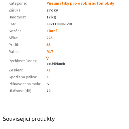
Kategorie
:
Pneumatiky pro osobní automobily
Záruka
:
2 roky
Hmotnost
:
12 kg
EAN
:
6921109063281
Sezóna:
Zimní
Šířka:
225
Profil:
55
Ráfek:
R17
V
Rychlostní index:
do 240 km/h
Zesílení:
XL
Spotřeba paliva
:
C
Přilnavost na mokru
:
B
Hlučnost (dB)
:
70
Související produkty