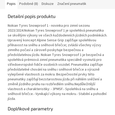
Popis
Podobné (8)
Diskuze
Značení pneumatik
Detailní popis produktu
Nokian Tyres Snowproof 1 - novinka pro zimní sezonu
2023/2024.Nokian Tyres Snowproof 1 je spolehlivá pneumatika
se skvělými výkony ve všech každodenních jízdních podmínkách.
Upravený koncept Alpine Sense Grip zajišťuje spolehlivou
přilnavost na sněhu a sněhové břečce; zvládá všechny výzvy
zimního počasí a zároveň poskytuje bezpečnou a
předvídatelnou jízdu. Nokian Tyres Snowproof 1 je bezpečná a
spolehlivá prémiová zimní pneumatika speciálně vyvinutá pro
středoevropské řidiče osobních vozidel. Pneumatika zajišťuje
předvídatelné chování na sněhu i sněhové břečce a výrazně
vylepšené vlastnosti za mokra. Bezpečnostní prvky této
pneumatiky zajišťují bezstarostnou jízdu při náhlém sněžení a
změně jízdního pruhu na rozbředlém sněhu.Nejdůležitější
vlastnosti a charakteristiky: - 3PMSF.- Spolehlivá na sněhu a
sněhové břečce.- Vynikající výkony na mokru.- Stabilní a pohodlní
jízda.
Doplňkové parametry