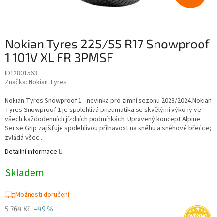
Nokian Tyres 225/55 R17 Snowproof
1 101V XL FR 3PMSF
ID12801563
Značka:
Nokian Tyres
Nokian Tyres Snowproof 1 - novinka pro zimní sezonu 2023/2024.Nokian
Tyres Snowproof 1 je spolehlivá pneumatika se skvělými výkony ve
všech každodenních jízdních podmínkách. Upravený koncept Alpine
Sense Grip zajišťuje spolehlivou přilnavost na sněhu a sněhové břečce;
zvládá všec...
Detailní informace
Skladem
Možnosti doručení
5 764 Kč
–49 %