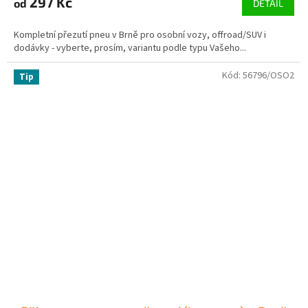
297 Kč
od
DETAIL
Kompletní přezutí pneu v Brně pro osobní vozy, offroad/SUV i
dodávky - vyberte, prosím, variantu podle typu Vašeho...
Kód:
56796/OSO2
Tip