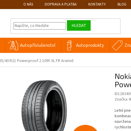
O NÁS
DOPRAVA A PLATBA
KONTAKTY
BLOG
HLEDAT
Autopříslušenství
Autoprodukty
Zn
85/40 R21 Powerproof 2 109Y XL FR Aramid
Noki
Powe
ID128340
Značka:
N
Letní pne
kombinaci
navržena 
rychloste