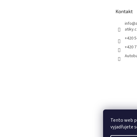
a
t
Kontakt
í
info
@
atiky.
+420 
+420 
Autob
Tento web p
vyjadřujete s
Pneumatiky