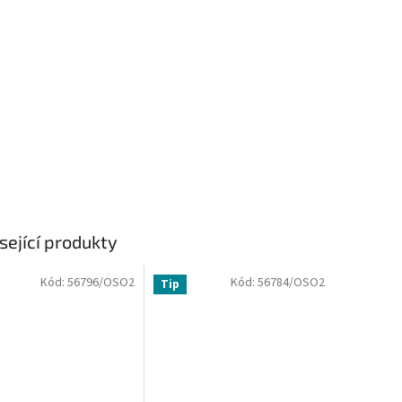
sející produkty
Kód:
56796/OSO2
Kód:
56784/OSO2
Tip