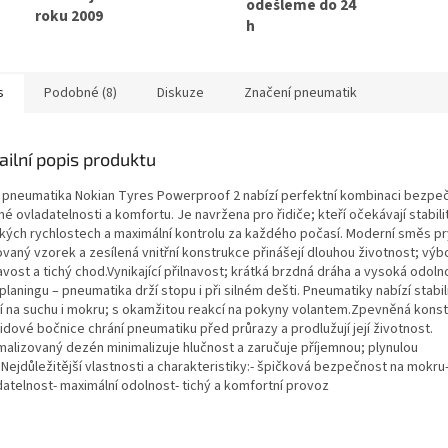
odešleme do 24
roku 2009
h
s
Podobné (8)
Diskuze
Značení pneumatik
ailní popis produktu
í pneumatika Nokian Tyres Powerproof 2 nabízí perfektní kombinaci bezpeč
é ovladatelnosti a komfortu. Je navržena pro řidiče; kteří očekávají stabilit
kých rychlostech a maximální kontrolu za každého počasí. Moderní směs pr
ovaný vzorek a zesílená vnitřní konstrukce přinášejí dlouhou životnost; vý
avost a tichý chod.Vynikající přilnavost; krátká brzdná dráha a vysoká odoln
laningu – pneumatika drží stopu i při silném dešti. Pneumatiky nabízí stabiln
ní na suchu i mokru; s okamžitou reakcí na pokyny volantem.Zpevněná kons
idové bočnice chrání pneumatiku před průrazy a prodlužují její životnost.
malizovaný dezén minimalizuje hlučnost a zaručuje příjemnou; plynulou
.Nejdůležitější vlastnosti a charakteristiky:- špičková bezpečnost na mokru-
datelnost- maximální odolnost- tichý a komfortní provoz