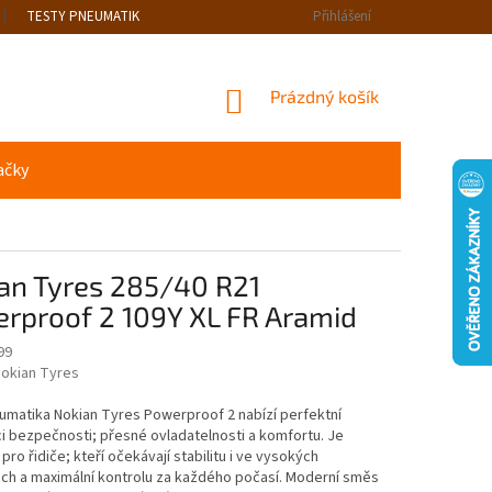
TESTY PNEUMATIK
Přihlášení
NÁKUPNÍ
Prázdný košík
KOŠÍK
ačky
an Tyres 285/40 R21
rproof 2 109Y XL FR Aramid
99
okian Tyres
umatika Nokian Tyres Powerproof 2 nabízí perfektní
 bezpečnosti; přesné ovladatelnosti a komfortu. Je
pro řidiče; kteří očekávají stabilitu i ve vysokých
ch a maximální kontrolu za každého počasí. Moderní směs