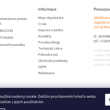
Informace
Provozov
Moje objednávka
VEHAR servi
autobaterie-pneum
Gajdošova
cz
O nás
615 00 Brno
Doprava a platba
548212181
Kontakty
IČ: 283599
773761803
DIČ: CZ283
Poradna (blog)
ateriePneumatiky
Technický rádce
Tento web
Průvodce kol
cookie. Da
tohoto web
Obchodní podmínky
souhlas s j
GDPR
Reklamace
oužívá soubory cookie. Dalším procházením tohoto webu
ouhlas s jejich používáním.
|
Levné pneumatiky s dopravou zdarma
|
Letní pneumatiky
|
Zimní pneumat