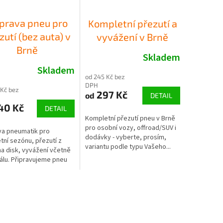
íprava pneu pro
Kompletní přezutí a
zutí (bez auta) v
vyvážení v Brně
Brně
Skladem
Skladem
od 245 Kč bez
DPH
 Kč bez
297 Kč
od
DETAIL
40 Kč
DETAIL
Kompletní přezutí pneu v Brně
pro osobní vozy, offroad/SUV i
va pneumatik pro
dodávky - vyberte, prosím,
tní sezónu, přezutí z
variantu podle typu Vašeho...
na disk, vyvážení včetně
álu. Připravujeme pneu