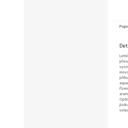
Popi
Det
Letn
přesn
vyso
inov
přiln
aquap
říze
aram
Opti
jízdu
ovla