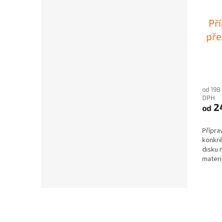
Př
pře
od 198
DPH
2
od
Přípra
konkré
disku 
materi
pro...
Z
á
p