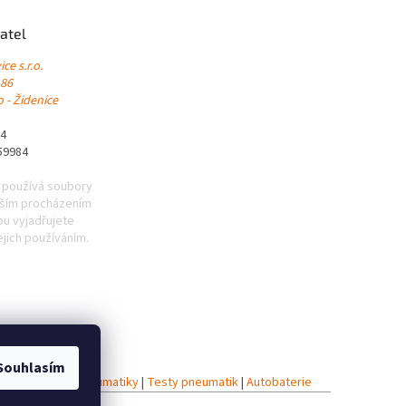
atel
ce s.r.o.
 86
 - Židenice
84
59984
 používá soubory
lším procházením
u vyjadřujete
ejich používáním.
Souhlasím
iky
|
Celoroční pneumatiky
|
Testy pneumatik
|
Autobaterie