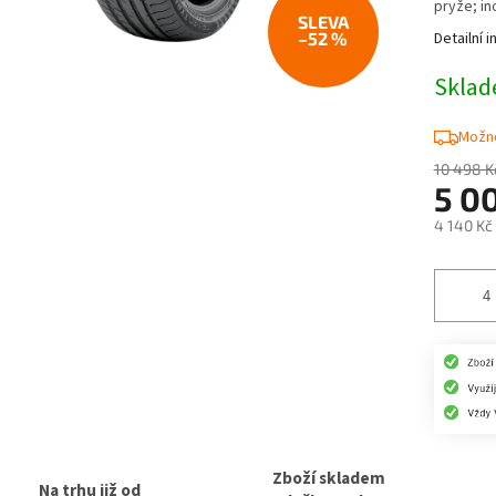
pryže; in
–52 %
Detailní 
Skla
Možno
10 498 K
5 0
4 140 Kč
Měrná
cena:
Zboží skladem
Na trhu již od