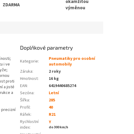
okamžitou
ZDARMA
výměnou
Doplňkové parametry
nosti;
Pneumatiky pro osobní
Kategorie
:
u i ve
automobily
yže;
Záruka
:
2 roky
bornou
Hmotnost
:
16 kg
ost proti
EAN
:
6419440685274
í a jisté
trukce a
Sezóna:
Letní
Šířka:
285
Profil:
40
 precizní
Ráfek:
R21
Rychlostní
Y
index:
do 300 km/h