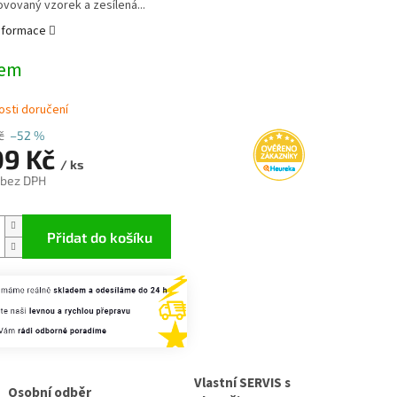
ovovaný vzorek a zesílená...
informace
dem
sti doručení
č
–52 %
09 Kč
/ ks
 bez DPH
Přidat do košíku
Vlastní SERVIS s
Osobní odběr