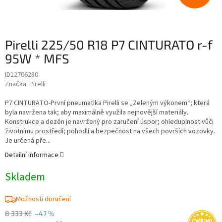
Pirelli 225/50 R18 P7 CINTURATO r-f
95W * MFS
ID12706280
Značka:
Pirelli
P7 CINTURATO-První pneumatika Pirelli se „Zeleným výkonem“; která
byla navržena tak; aby maximálně využila nejnovější materiály.
Konstrukce a dezén je navržený pro zaručení úspor; ohleduplnost vůči
životnímu prostředí; pohodlí a bezpečnost na všech površích vozovky.
Je určená pře...
Detailní informace
Skladem
Možnosti doručení
8 333 Kč
–47 %