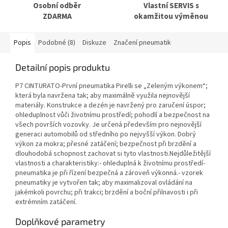
Osobní odběr
Vlastní SERVIS s
ZDARMA
okamžitou výměnou
Popis
Podobné (8)
Diskuze
Značení pneumatik
Detailní popis produktu
P7 CINTURATO-První pneumatika Pirelli se „Zeleným výkonem“;
která byla navržena tak; aby maximálně využila nejnovější
materiály. Konstrukce a dezén je navržený pro zaručení úspor;
ohleduplnost vůči životnímu prostředí; pohodlí a bezpečnost na
všech površích vozovky. Je určená především pro nejnovější
generaci automobilů od středního po nejvyšší výkon. Dobrý
výkon za mokra; přesné zatáčení; bezpečnost při brzdění a
dlouhodobá schopnost zachovat si tyto vlastnosti.Nejdůležitější
vlastnosti a charakteristiky:- ohleduplná k životnímu prostředí-
pneumatika je při řízení bezpečná a zároveň výkonná.- vzorek
pneumatiky je vytvořen tak; aby maximalizoval ovládání na
jakémkoli povrchu; při trakci; brzdění a boční přilnavosti i při
extrémním zatáčení.
Doplňkové parametry