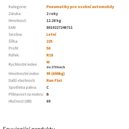
Kategorie
:
Pneumatiky pro osobní automobily
Záruka
:
2 roky
Hmotnost
:
12.28 kg
EAN
:
8019227246711
Sezóna:
Letní
Šířka:
225
Profil:
50
Ráfek:
R18
W
Rychlostní index:
do 270 km/h
Hmotnostní index:
95 (690kg)
Další vlastnosti:
Run Flat
Spotřeba paliva
:
C
Přilnavost na mokru
:
B
Hlučnost (dB)
:
69
Související produkty