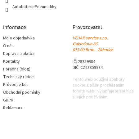
AutobateriePneumatiky
Informace
Provozovatel
Moje objednávka
VEHAR service s.r.o.
Gajdošova 86
O nás
615 00 Brno - Židenice
Doprava a platba
Kontakty
IČ: 28359984
DIČ: CZ28359984
Poradna (blog)
Technický rádce
Tento web používá soubory
Průvodce kol
cookie. Dalším procházením
tohoto webu vyjadřujete souhlas
Obchodní podmínky
s jejich používáním.
GDPR
Reklamace