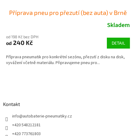
Příprava pneu pro přezutí (bez auta) v Brně
Skladem
od 198 Kč bez DPH
240 Kč
od
DETAIL
Příprava pneumatik pro konkrétní sezónu, přezutí z disku na disk,
vyvážení včetně materiálu. Připravujeme pneu pro...
Z
á
p
a
Kontakt
t
í
info
@
autobaterie-pneumatiky.cz
+420 548212181
+420 773761803