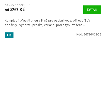
od 245 Kč bez DPH
297 Kč
od
DETAIL
Kompletní přezutí pneu v Brně pro osobní vozy, offroad/SUV i
dodávky - vyberte, prosím, variantu podle typu Vašeho...
Kód:
56796/OSO2
Tip