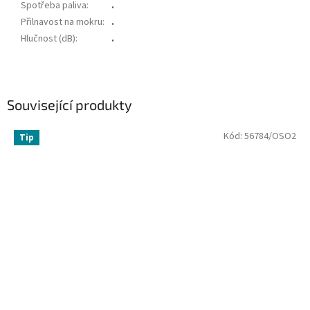
Spotřeba paliva
:
.
Přilnavost na mokru
:
.
Hlučnost (dB)
:
.
Související produkty
Kód:
56784/OSO2
Tip