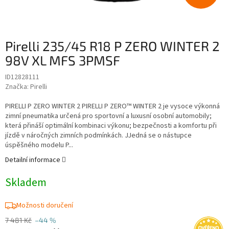
Pirelli 235/45 R18 P ZERO WINTER 2
98V XL MFS 3PMSF
ID12828111
Značka:
Pirelli
PIRELLI P ZERO WINTER 2 PIRELLI P ZERO™ WINTER 2 je vysoce výkonná
zimní pneumatika určená pro sportovní a luxusní osobní automobily;
která přináší optimální kombinaci výkonu; bezpečnosti a komfortu při
jízdě v náročných zimních podmínkách. JJedná se o nástupce
úspěšného modelu P...
Detailní informace
Skladem
Možnosti doručení
7 481 Kč
–44 %