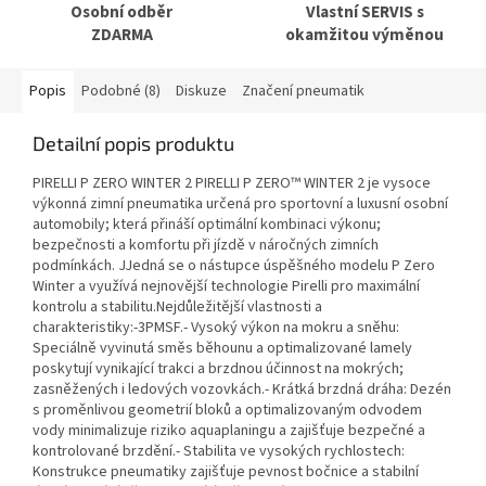
Osobní odběr
Vlastní SERVIS s
ZDARMA
okamžitou výměnou
Popis
Podobné (8)
Diskuze
Značení pneumatik
Detailní popis produktu
PIRELLI P ZERO WINTER 2 PIRELLI P ZERO™ WINTER 2 je vysoce
výkonná zimní pneumatika určená pro sportovní a luxusní osobní
automobily; která přináší optimální kombinaci výkonu;
bezpečnosti a komfortu při jízdě v náročných zimních
podmínkách. JJedná se o nástupce úspěšného modelu P Zero
Winter a využívá nejnovější technologie Pirelli pro maximální
kontrolu a stabilitu.Nejdůležitější vlastnosti a
charakteristiky:-3PMSF.- Vysoký výkon na mokru a sněhu:
Speciálně vyvinutá směs běhounu a optimalizované lamely
poskytují vynikající trakci a brzdnou účinnost na mokrých;
zasněžených i ledových vozovkách.- Krátká brzdná dráha: Dezén
s proměnlivou geometrií bloků a optimalizovaným odvodem
vody minimalizuje riziko aquaplaningu a zajišťuje bezpečné a
kontrolované brzdění.- Stabilita ve vysokých rychlostech:
Konstrukce pneumatiky zajišťuje pevnost bočnice a stabilní