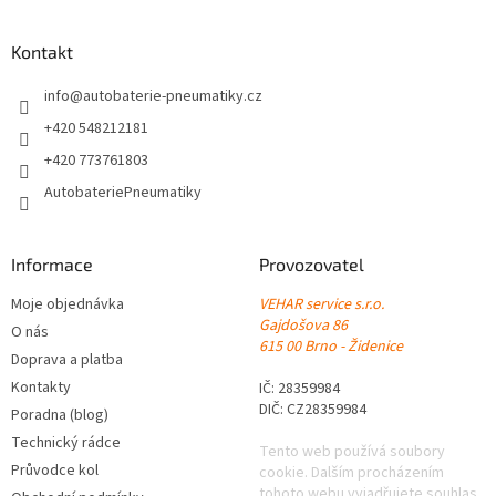
á
p
a
Kontakt
t
í
info
@
autobaterie-pneumatiky.cz
+420 548212181
+420 773761803
AutobateriePneumatiky
Informace
Provozovatel
Moje objednávka
VEHAR service s.r.o.
Gajdošova 86
O nás
615 00 Brno - Židenice
Doprava a platba
Kontakty
IČ: 28359984
DIČ: CZ28359984
Poradna (blog)
Technický rádce
Tento web používá soubory
Průvodce kol
cookie. Dalším procházením
tohoto webu vyjadřujete souhlas