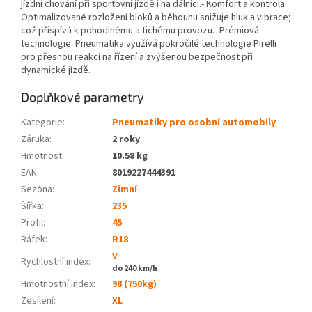
jízdní chování při sportovní jízdě i na dálnici.- Komfort a kontrola:
Optimalizované rozložení bloků a běhounu snižuje hluk a vibrace;
což přispívá k pohodlnému a tichému provozu.- Prémiová
technologie: Pneumatika využívá pokročilé technologie Pirelli
pro přesnou reakci na řízení a zvýšenou bezpečnost při
dynamické jízdě.
Doplňkové parametry
Kategorie
:
Pneumatiky pro osobní automobily
Záruka
:
2 roky
Hmotnost
:
10.58 kg
EAN
:
8019227444391
Sezóna:
Zimní
Šířka:
235
Profil:
45
Ráfek:
R18
V
Rychlostní index:
do 240 km/h
Hmotnostní index:
98 (750kg)
Zesílení:
XL