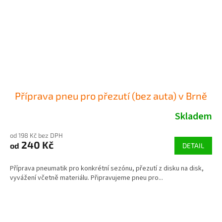
Příprava pneu pro přezutí (bez auta) v Brně
Skladem
od 198 Kč bez DPH
240 Kč
od
DETAIL
Příprava pneumatik pro konkrétní sezónu, přezutí z disku na disk,
vyvážení včetně materiálu. Připravujeme pneu pro...
Z