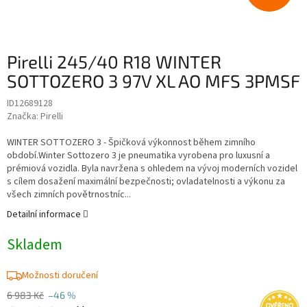
Pirelli 245/40 R18 WINTER
SOTTOZERO 3 97V XL AO MFS 3PMSF
ID12689128
Značka:
Pirelli
WINTER SOTTOZERO 3 - Špičková výkonnost během zimního
období.Winter Sottozero 3 je pneumatika vyrobena pro luxusní a
prémiová vozidla. Byla navržena s ohledem na vývoj moderních vozidel
s cílem dosažení maximální bezpečnosti; ovladatelnosti a výkonu za
všech zimních povětrnostníc...
Detailní informace
Skladem
Možnosti doručení
6 983 Kč
–46 %