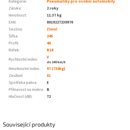
Kategorie
:
Pneumatiky pro osobní automobily
Záruka
:
2 roky
Hmotnost
:
11.37 kg
EAN
:
8019227230970
Sezóna:
Zimní
Šířka:
245
Profil:
40
Ráfek:
R18
V
Rychlostní index:
do 240 km/h
Hmotnostní index:
97 (730kg)
Zesílení:
XL
Spotřeba paliva
:
E
Přilnavost na mokru
:
B
Hlučnost (dB)
:
72
Související produkty