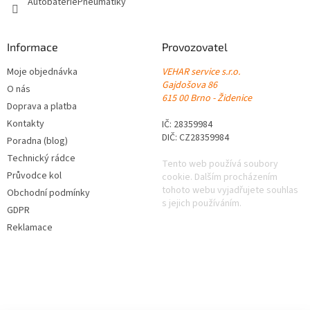
AutobateriePneumatiky
Informace
Provozovatel
Moje objednávka
VEHAR service s.r.o.
Gajdošova 86
O nás
615 00 Brno - Židenice
Doprava a platba
Kontakty
IČ: 28359984
DIČ: CZ28359984
Poradna (blog)
Technický rádce
Tento web používá soubory
Průvodce kol
cookie. Dalším procházením
tohoto webu vyjadřujete souhlas
Obchodní podmínky
s jejich používáním.
GDPR
Reklamace