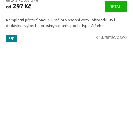
od 245 Kč bez DPH
297 Kč
od
DETAIL
Kompletní přezutí pneu v Brně pro osobní vozy, offroad/SUV i
dodávky - vyberte, prosím, variantu podle typu Vašeho...
Kód:
56796/OSO2
Tip