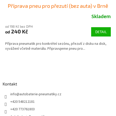
Příprava pneu pro přezutí (bez auta) v Brně
Skladem
od 198 Kč bez DPH
240 Kč
od
DETAIL
Příprava pneumatik pro konkrétní sezónu, přezutí z disku na disk,
vyvážení včetně materiálu. Připravujeme pneu pro...
Z
á
p
a
Kontakt
t
í
info
@
autobaterie-pneumatiky.cz
+420 548212181
+420 773761803