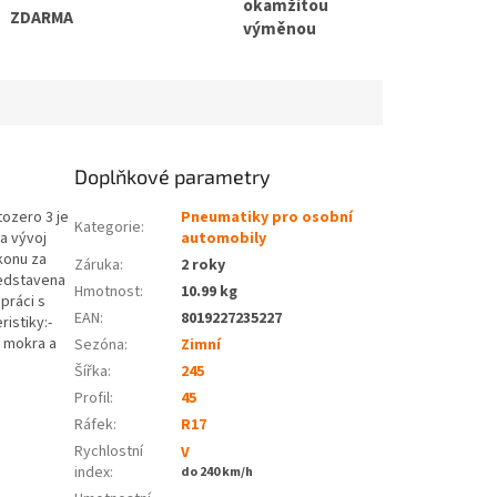
okamžitou
ZDARMA
výměnou
Doplňkové parametry
ozero 3 je
Pneumatiky pro osobní
Kategorie
:
a vývoj
automobily
konu za
Záruka
:
2 roky
ředstavena
Hmotnost
:
10.99 kg
práci s
EAN
:
8019227235227
istiky:-
a mokra a
Sezóna:
Zimní
Šířka:
245
Profil:
45
Ráfek:
R17
Rychlostní
V
index:
do 240 km/h