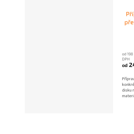
Př
pře
od 198
DPH
2
od
Přípra
konkré
disku 
materi
pro...
Z
á
p