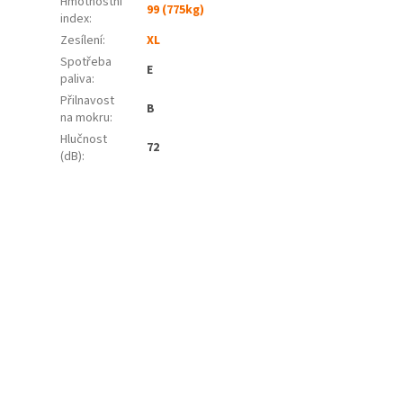
Hmotnostní
99 (775kg)
index:
Zesílení:
XL
Spotřeba
E
paliva
:
Přilnavost
B
na mokru
:
Hlučnost
72
(dB)
: