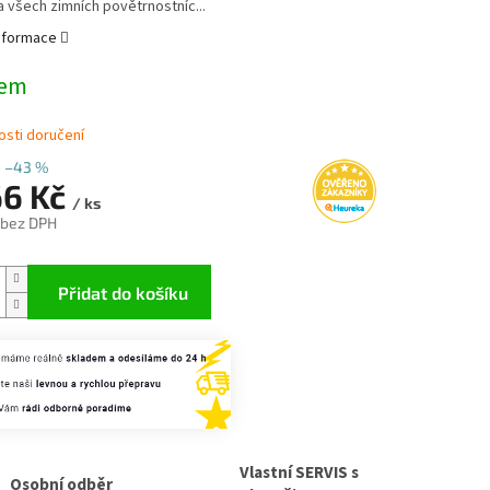
 všech zimních povětrnostníc...
informace
dem
sti doručení
–43 %
66 Kč
/ ks
 bez DPH
Přidat do košíku
Vlastní SERVIS s
Osobní odběr