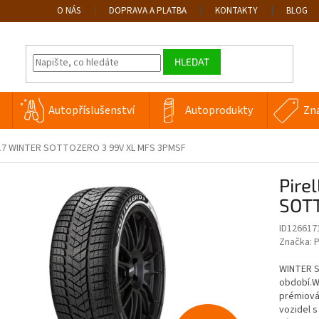
O NÁS
DOPRAVA A PLATBA
KONTAKTY
BLOG
HLEDAT
Autopříslušenství
Autoprodukty
Zn
 R17 WINTER SOTTOZERO 3 99V XL MFS 3PMSF
Pire
SOTT
ID126617
Značka:
P
WINTER S
období.Wi
prémiová
vozidel s