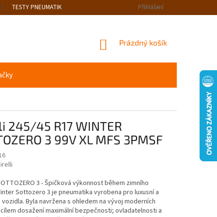
TESTY PNEUMATIK
Přihlášení
NÁKUPNÍ
Prázdný košík
KOŠÍK
ačky
lli 245/45 R17 WINTER
OZERO 3 99V XL MFS 3PMSF
16
irelli
OTTOZERO 3 - Špičková výkonnost během zimního
nter Sottozero 3 je pneumatika vyrobena pro luxusní a
 vozidla. Byla navržena s ohledem na vývoj moderních
 cílem dosažení maximální bezpečnosti; ovladatelnosti a