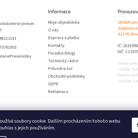
Informace
Provozov
Moje objednávka
VEHAR servi
autobaterie-pneum
Gajdošova
cz
O nás
615 00 Brno
Doprava a platba
548212181
Kontakty
IČ: 283599
773761803
DIČ: CZ283
Poradna (blog)
ateriePneumatiky
Technický rádce
Tento web
Průvodce kol
cookie. Da
tohoto web
Obchodní podmínky
souhlas s j
GDPR
Reklamace
oužívá soubory cookie. Dalším procházením tohoto webu
ouhlas s jejich používáním.
|
Levné pneumatiky s dopravou zdarma
|
Letní pneumatiky
|
Zimní pneumat