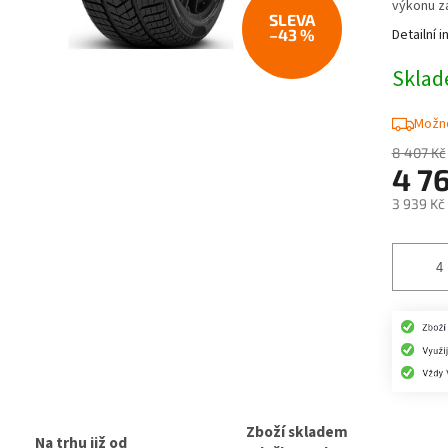
výkonu za
–43 %
Detailní 
Skla
Možno
8 407 Kč
4 7
3 939 Kč
Měrná
cena:
Zboží skladem
Na trhu již od