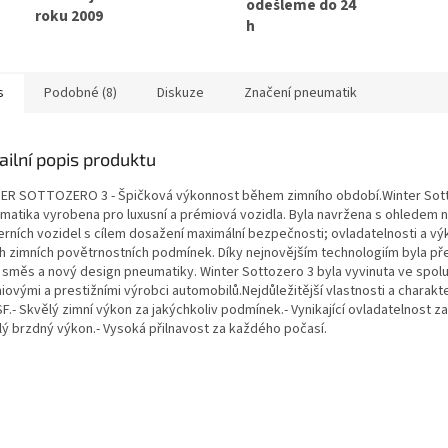
odešleme do 24
roku 2009
h
s
Podobné (8)
Diskuze
Značení pneumatik
ailní popis produktu
ER SOTTOZERO 3 - Špičková výkonnost během zimního období.Winter Sott
matika vyrobena pro luxusní a prémiová vozidla. Byla navržena s ohledem n
rních vozidel s cílem dosažení maximální bezpečnosti; ovladatelnosti a vý
h zimních povětrnostních podmínek. Díky nejnovějším technologiím byla p
 směs a nový design pneumatiky. Winter Sottozero 3 byla vyvinuta ve spolu
ovými a prestižními výrobci automobilů.Nejdůležitější vlastnosti a charakter
F.- Skvělý zimní výkon za jakýchkoliv podmínek.- Vynikající ovladatelnost z
lý brzdný výkon.- Vysoká přilnavost za každého počasí.