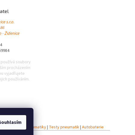
atel
ce s.r.o.
 86
 - Židenice
84
59984
 používá soubory
lším procházením
u vyjadřujete
ejich používáním.
Souhlasím
iky
|
Celoroční pneumatiky
|
Testy pneumatik
|
Autobaterie