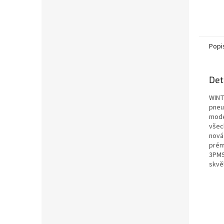
Popi
Det
WINT
pneu
mode
všec
nová
prémi
3PMS
skvě