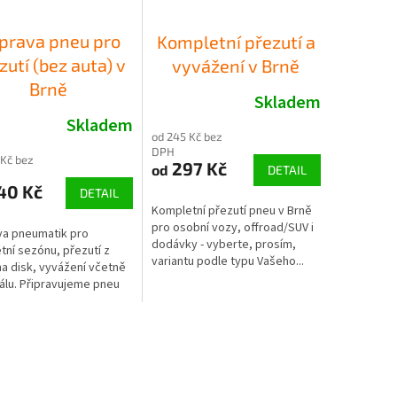
íprava pneu pro
Kompletní přezutí a
zutí (bez auta) v
vyvážení v Brně
Brně
Skladem
Skladem
od 245 Kč bez
DPH
 Kč bez
297 Kč
od
DETAIL
40 Kč
DETAIL
Kompletní přezutí pneu v Brně
pro osobní vozy, offroad/SUV i
va pneumatik pro
dodávky - vyberte, prosím,
tní sezónu, přezutí z
variantu podle typu Vašeho...
na disk, vyvážení včetně
álu. Připravujeme pneu