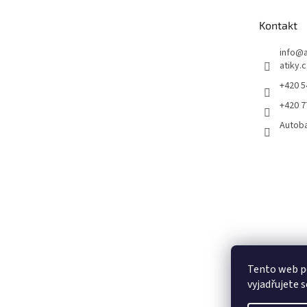
a
t
Kontakt
í
info
@
atiky.
+420 
+420 
Autob
Tento web p
vyjadřujete s
Pneumatiky