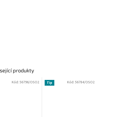
sející produkty
Kód:
56796/OSO2
Kód:
56784/OSO2
Tip