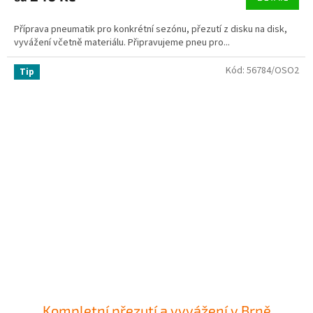
Příprava pneumatik pro konkrétní sezónu, přezutí z disku na disk,
vyvážení včetně materiálu. Připravujeme pneu pro...
Kód:
56784/OSO2
Tip
Kompletní přezutí a vyvážení v Brně