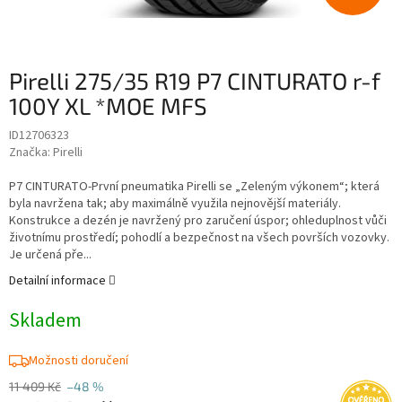
Pirelli 275/35 R19 P7 CINTURATO r-f
100Y XL *MOE MFS
ID12706323
Značka:
Pirelli
P7 CINTURATO-První pneumatika Pirelli se „Zeleným výkonem“; která
byla navržena tak; aby maximálně využila nejnovější materiály.
Konstrukce a dezén je navržený pro zaručení úspor; ohleduplnost vůči
životnímu prostředí; pohodlí a bezpečnost na všech površích vozovky.
Je určená pře...
Detailní informace
Skladem
Možnosti doručení
11 409 Kč
–48 %