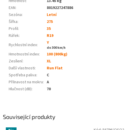
Hmotnost
:
13.45 kg
EAN
:
8019227247886
Sezóna:
Letní
Šířka:
275
Profil:
35
Ráfek:
R19
Y
Rychlostní index:
do 300 km/h
Hmotnostní index:
100 (800kg)
Zesílení:
XL
Další vlastnosti:
Run Flat
Spotřeba paliva
:
C
Přilnavost na mokru
:
A
Hlučnost (dB)
:
70
Související produkty