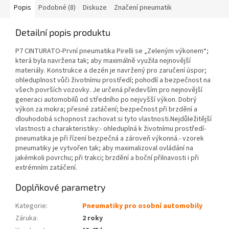
Popis
Podobné (8)
Diskuze
Značení pneumatik
Detailní popis produktu
P7 CINTURATO-První pneumatika Pirelli se „Zeleným výkonem“;
která byla navržena tak; aby maximálně využila nejnovější
materiály. Konstrukce a dezén je navržený pro zaručení úspor;
ohleduplnost vůči životnímu prostředí; pohodlí a bezpečnost na
všech površích vozovky. Je určená především pro nejnovější
generaci automobilů od středního po nejvyšší výkon. Dobrý
výkon za mokra; přesné zatáčení; bezpečnost při brzdění a
dlouhodobá schopnost zachovat si tyto vlastnosti.Nejdůležitější
vlastnosti a charakteristiky:- ohleduplná k životnímu prostředí-
pneumatika je při řízení bezpečná a zároveň výkonná.- vzorek
pneumatiky je vytvořen tak; aby maximalizoval ovládání na
jakémkoli povrchu; při trakci; brzdění a boční přilnavosti i při
extrémním zatáčení.
Doplňkové parametry
Kategorie
:
Pneumatiky pro osobní automobily
Záruka
:
2 roky