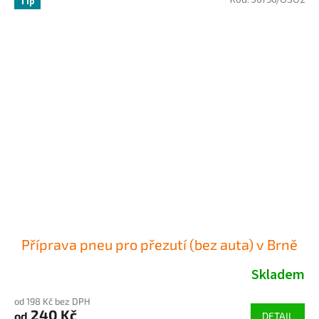
Kód:
56796/OSO2
Tip
Příprava pneu pro přezutí (bez auta) v Brně
Skladem
od 198 Kč bez DPH
240 Kč
od
DETAIL