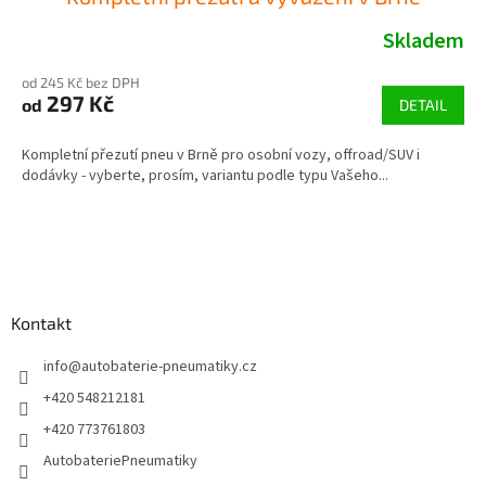
Skladem
od 245 Kč bez DPH
297 Kč
od
DETAIL
Kompletní přezutí pneu v Brně pro osobní vozy, offroad/SUV i
dodávky - vyberte, prosím, variantu podle typu Vašeho...
Z
á
p
a
Kontakt
t
í
info
@
autobaterie-pneumatiky.cz
+420 548212181
+420 773761803
AutobateriePneumatiky