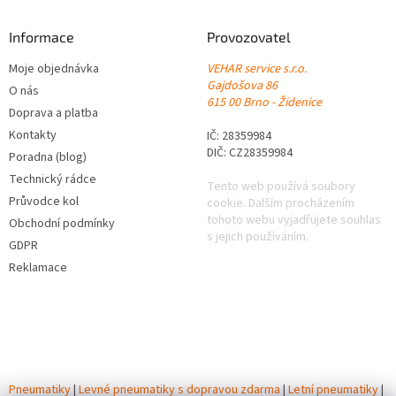
Informace
Provozovatel
Moje objednávka
VEHAR service s.r.o.
Gajdošova 86
O nás
615 00 Brno - Židenice
Doprava a platba
Kontakty
IČ: 28359984
DIČ: CZ28359984
Poradna (blog)
Technický rádce
Tento web používá soubory
Průvodce kol
cookie. Dalším procházením
tohoto webu vyjadřujete souhlas
Obchodní podmínky
s jejich používáním.
GDPR
Reklamace
Pneumatiky
|
Levné pneumatiky s dopravou zdarma
|
Letní pneumatiky
|