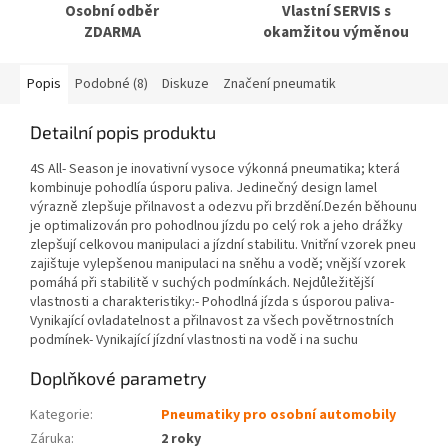
Osobní odběr
Vlastní SERVIS s
ZDARMA
okamžitou výměnou
Popis
Podobné (8)
Diskuze
Značení pneumatik
Detailní popis produktu
4S All- Season je inovativní vysoce výkonná pneumatika; která
kombinuje pohodlía úsporu paliva. Jedinečný design lamel
výrazně zlepšuje přilnavost a odezvu při brzdění.Dezén běhounu
je optimalizován pro pohodlnou jízdu po celý rok a jeho drážky
zlepšují celkovou manipulaci a jízdní stabilitu. Vnitřní vzorek pneu
zajištuje vylepšenou manipulaci na sněhu a vodě; vnější vzorek
pomáhá při stabilitě v suchých podmínkách. Nejdůležitější
vlastnosti a charakteristiky:- Pohodlná jízda s úsporou paliva-
Vynikající ovladatelnost a přilnavost za všech povětrnostních
podmínek- Vynikající jízdní vlastnosti na vodě i na suchu
Doplňkové parametry
Kategorie
:
Pneumatiky pro osobní automobily
Záruka
:
2 roky