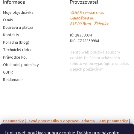
Informace
Provozovatel
Moje objednávka
VEHAR service s.r.o.
Gajdošova 86
O nás
615 00 Brno - Židenice
Doprava a platba
Kontakty
IČ: 28359984
DIČ: CZ28359984
Poradna (blog)
Technický rádce
Tento web používá soubory
Průvodce kol
cookie. Dalším procházením
tohoto webu vyjadřujete souhlas
Obchodní podmínky
s jejich používáním.
GDPR
Reklamace
Pneumatiky
|
Levné pneumatiky s dopravou zdarma
|
Letní pneumatiky
|
Zimní pneumatiky
|
Celoroční pneumatiky
|
Testy pneumatik
|
Autobaterie
Tento web používá soubory cookie. Dalším procházením