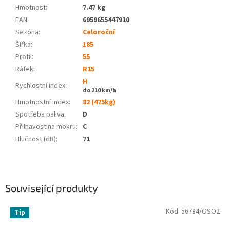
Hmotnost
:
7.47 kg
EAN
:
6959655447910
Sezóna:
Celoroční
Šířka:
185
Profil:
55
Ráfek:
R15
H
Rychlostní index:
do 210 km/h
Hmotnostní index:
82 (475kg)
Spotřeba paliva
:
D
Přilnavost na mokru
:
C
Hlučnost (dB)
:
71
Související produkty
Kód:
56784/OSO2
Tip