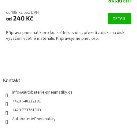
Skladem
od 198 Kč bez DPH
240 Kč
od
DETAIL
Příprava pneumatik pro konkrétní sezónu, přezutí z disku na disk,
vyvážení včetně materiálu. Připravujeme pneu pro...
Z
á
p
a
Kontakt
t
í
info
@
autobaterie-pneumatiky.cz
+420 548212181
+420 773761803
AutobateriePneumatiky