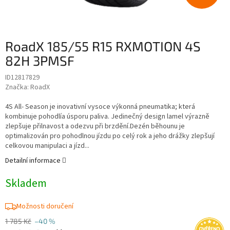
RoadX 185/55 R15 RXMOTION 4S
82H 3PMSF
ID12817829
Značka:
RoadX
4S All- Season je inovativní vysoce výkonná pneumatika; která
kombinuje pohodlía úsporu paliva. Jedinečný design lamel výrazně
zlepšuje přilnavost a odezvu při brzdění.Dezén běhounu je
optimalizován pro pohodlnou jízdu po celý rok a jeho drážky zlepšují
celkovou manipulaci a jízd...
Detailní informace
Skladem
Možnosti doručení
1 785 Kč
–40 %