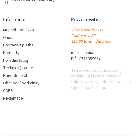
Informace
Provozovatel
Moje objednávka
VEHAR service s.r.o.
Gajdošova 86
O nás
615 00 Brno - Židenice
Doprava a platba
Kontakty
IČ: 28359984
DIČ: CZ28359984
Poradna (blog)
Technický rádce
Tento web používá soubory
Průvodce kol
cookie. Dalším procházením
tohoto webu vyjadřujete souhlas
Obchodní podmínky
s jejich používáním.
GDPR
Reklamace