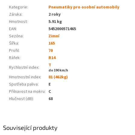
Kategorie
:
Pneumatiky pro osobní automobily
Záruka
:
2 roky
Hmotnost
:
5.91 kg
EAN
:
5452000571465
Sezóna:
Zimní
Šířka:
165
Profil:
70
Ráfek:
R14
T
Rychlostní index:
do 190 km/h
Hmotnostní index:
81 (462kg)
Spotřeba paliva
:
E
Přilnavost na mokru
:
C
Hlučnost (dB)
:
68
Související produkty