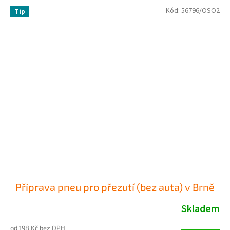
Kód:
56796/OSO2
Tip
Příprava pneu pro přezutí (bez auta) v Brně
Skladem
od 198 Kč bez DPH