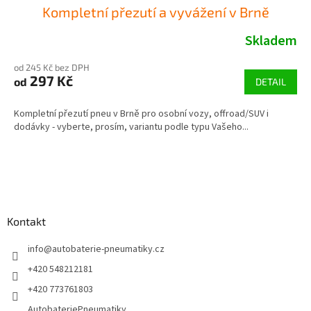
Kompletní přezutí a vyvážení v Brně
Skladem
od 245 Kč bez DPH
297 Kč
od
DETAIL
Kompletní přezutí pneu v Brně pro osobní vozy, offroad/SUV i
dodávky - vyberte, prosím, variantu podle typu Vašeho...
Z
á
p
a
Kontakt
t
í
info
@
autobaterie-pneumatiky.cz
+420 548212181
+420 773761803
AutobateriePneumatiky