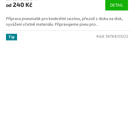
240 Kč
od
DETAIL
Příprava pneumatik pro konkrétní sezónu, přezutí z disku na disk,
vyvážení včetně materiálu. Připravujeme pneu pro...
Kód:
56784/OSO2
Tip