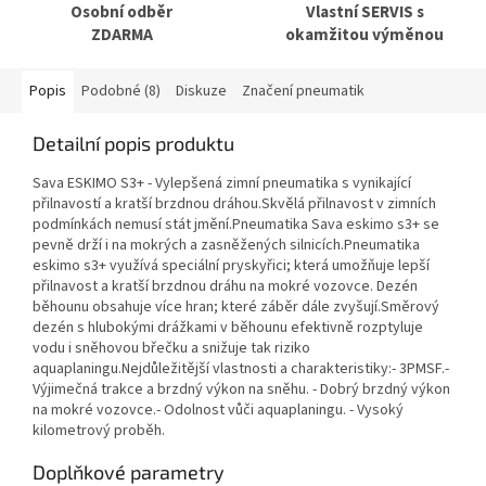
Osobní odběr
Vlastní SERVIS s
ZDARMA
okamžitou výměnou
Popis
Podobné (8)
Diskuze
Značení pneumatik
Detailní popis produktu
Sava ESKIMO S3+ - Vylepšená zimní pneumatika s vynikající
přilnavostí a kratší brzdnou dráhou.Skvělá přilnavost v zimních
podmínkách nemusí stát jmění.Pneumatika Sava eskimo s3+ se
pevně drží i na mokrých a zasněžených silnicích.Pneumatika
eskimo s3+ využívá speciální pryskyřici; která umožňuje lepší
přilnavost a kratší brzdnou dráhu na mokré vozovce. Dezén
běhounu obsahuje více hran; které záběr dále zvyšují.Směrový
dezén s hlubokými drážkami v běhounu efektivně rozptyluje
vodu i sněhovou břečku a snižuje tak riziko
aquaplaningu.Nejdůležitější vlastnosti a charakteristiky:- 3PMSF.-
Výjimečná trakce a brzdný výkon na sněhu. - Dobrý brzdný výkon
na mokré vozovce.- Odolnost vůči aquaplaningu. - Vysoký
kilometrový proběh.
Doplňkové parametry