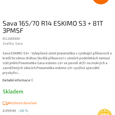
Sava 165/70 R14 ESKIMO S3 + 81T
3PMSF
ID12688886
Značka:
Sava
Sava ESKIMO S3+ - Vylepšená zimní pneumatika s vynikající přilnavostí a
kratší brzdnou dráhou.Skvělá přilnavost v zimních podmínkách nemusí
stát jmění.Pneumatika Sava eskimo s3+ se pevně drží i na mokrých a
zasněžených silnicích.Pneumatika eskimo s3+ využívá speciální
pryskyřici...
Detailní informace
Skladem
Možnosti doručení
2 259 Kč
–46 %