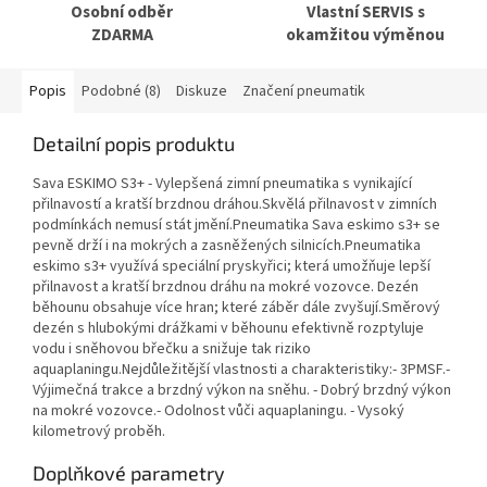
Osobní odběr
Vlastní SERVIS s
ZDARMA
okamžitou výměnou
Popis
Podobné (8)
Diskuze
Značení pneumatik
Detailní popis produktu
Sava ESKIMO S3+ - Vylepšená zimní pneumatika s vynikající
přilnavostí a kratší brzdnou dráhou.Skvělá přilnavost v zimních
podmínkách nemusí stát jmění.Pneumatika Sava eskimo s3+ se
pevně drží i na mokrých a zasněžených silnicích.Pneumatika
eskimo s3+ využívá speciální pryskyřici; která umožňuje lepší
přilnavost a kratší brzdnou dráhu na mokré vozovce. Dezén
běhounu obsahuje více hran; které záběr dále zvyšují.Směrový
dezén s hlubokými drážkami v běhounu efektivně rozptyluje
vodu i sněhovou břečku a snižuje tak riziko
aquaplaningu.Nejdůležitější vlastnosti a charakteristiky:- 3PMSF.-
Výjimečná trakce a brzdný výkon na sněhu. - Dobrý brzdný výkon
na mokré vozovce.- Odolnost vůči aquaplaningu. - Vysoký
kilometrový proběh.
Doplňkové parametry