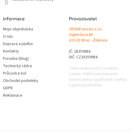
Informace
Provozovatel
Moje objednávka
VEHAR service s.r.o.
Gajdošova 86
O nás
615 00 Brno - Židenice
Doprava a platba
Kontakty
IČ: 28359984
DIČ: CZ28359984
Poradna (blog)
Technický rádce
Tento web používá soubory
Průvodce kol
cookie. Dalším procházením
tohoto webu vyjadřujete souhlas
Obchodní podmínky
s jejich používáním.
GDPR
Reklamace