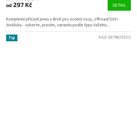
297 Kč
od
DETAIL
Kompletní přezutí pneu v Brně pro osobní vozy, offroad/SUV i
dodávky - vyberte, prosím, variantu podle typu Vašeho...
Kód:
56796/OSO2
Tip