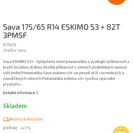
Sava 175/65 R14 ESKIMO S3 + 82T
3PMSF
ID76191
Značka:
Sava
Sava ESKIMO S3+ - Vylepšená zimní pneumatika s vynikající přilnavostí a
kratší brzdnou dráhou.Skvělá přilnavost v zimních podmínkách nemusí
stát jmění.Pneumatika Sava eskimo s3+ se pevně drží i na mokrých a
zasněžených silnicích.Pneumatika eskimo s3+ využívá speciální
pryskyřici...
Detailní informace
Skladem
Možnosti doručení
2 171 Kč
–47 %