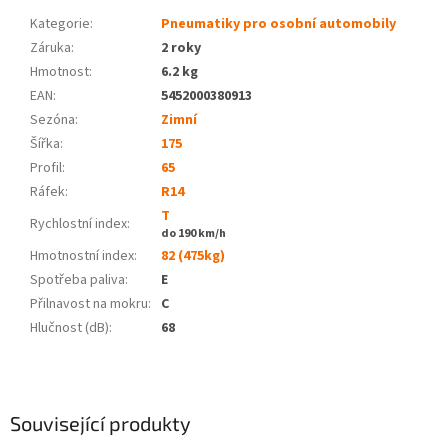
Kategorie
:
Pneumatiky pro osobní automobily
Záruka
:
2 roky
Hmotnost
:
6.2 kg
EAN
:
5452000380913
Sezóna:
Zimní
Šířka:
175
Profil:
65
Ráfek:
R14
T
Rychlostní index:
do 190 km/h
Hmotnostní index:
82 (475kg)
Spotřeba paliva
:
E
Přilnavost na mokru
:
C
Hlučnost (dB)
:
68
Související produkty