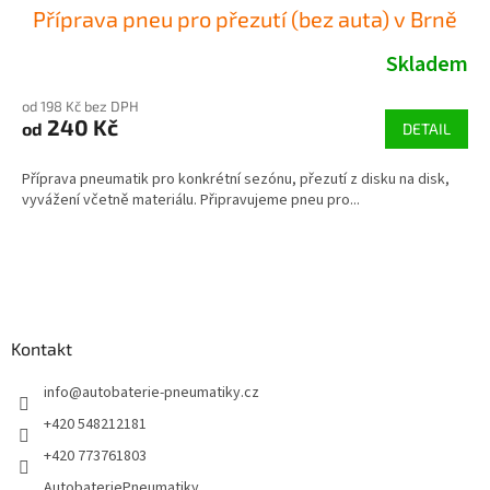
Příprava pneu pro přezutí (bez auta) v Brně
Skladem
od 198 Kč bez DPH
240 Kč
od
DETAIL
Příprava pneumatik pro konkrétní sezónu, přezutí z disku na disk,
vyvážení včetně materiálu. Připravujeme pneu pro...
Z
á
p
a
Kontakt
t
í
info
@
autobaterie-pneumatiky.cz
+420 548212181
+420 773761803
AutobateriePneumatiky