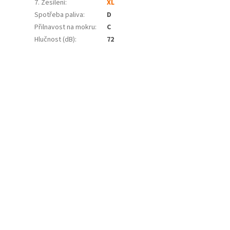
7. Zesílení
:
XL
Spotřeba paliva
:
D
Přilnavost na mokru
:
C
Hlučnost (dB)
:
72