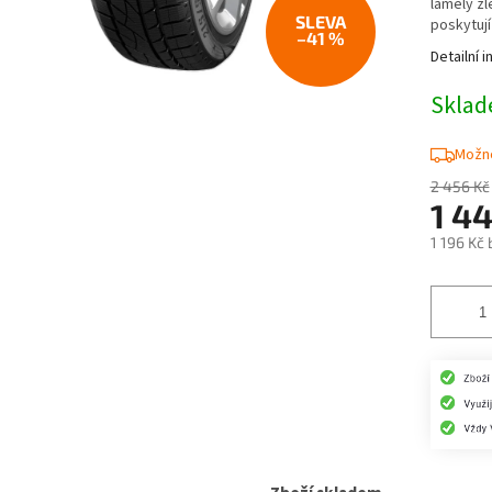
lamely zl
poskytují
–41 %
Detailní 
Skla
Možno
2 456 Kč
1 4
1 196 Kč
Měrná
cena: