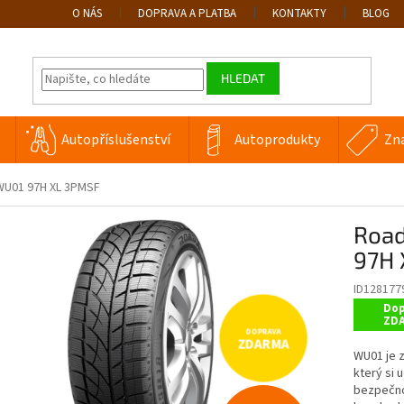
O NÁS
DOPRAVA A PLATBA
KONTAKTY
BLOG
HLEDAT
Autopříslušenství
Autoprodukty
Zn
WU01 97H XL 3PMSF
Road
97H 
ID128177
Dop
ZD
ZDARMA
WU01 je 
který si 
bezpečnos