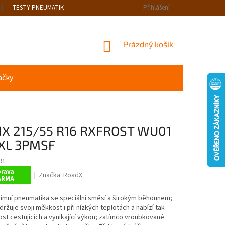
TESTY PNEUMATIK
Přihlášení
NÁKUPNÍ
Prázdný košík
KOŠÍK
ačky
X 215/55 R16 RXFROST WU01
XL 3PMSF
91
rava
Značka:
RoadX
ARMA
zimní pneumatika se speciální směsí a širokým běhounem;
udržuje svoji měkkost i při nízkých teplotách a nabízí tak
t cestujících a vynikající výkon; zatímco vroubkované