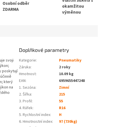
Vlastní SERVIS s
Osobní odběr
okamžitou
ZDARMA
výměnou
Doplňkové parametry
je svoji
Kategorie
:
Pneumatiky
výkon;
Záruka
:
2 roky
y poskytují
Hmotnost
:
10.09 kg
 účinně
EAN
:
6959655447248
m; který
výkon na
1. Sezóna
:
Zimní
aždého
2. Šířka
:
215
3. Profil
:
55
4. Ráfek
:
R16
5. Rychlostní index
:
H
6. Hmotnostní index
:
97 (730kg)