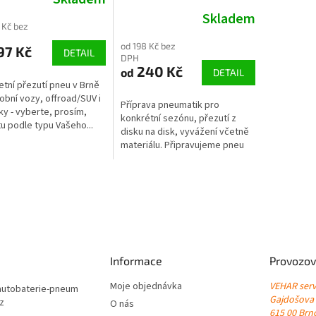
Skladem
 Kč bez
od 198 Kč bez
97 Kč
DETAIL
DPH
240 Kč
od
DETAIL
tní přezutí pneu v Brně
obní vozy, offroad/SUV i
Příprava pneumatik pro
y - vyberte, prosím,
konkrétní sezónu, přezutí z
tu podle typu Vašeho...
disku na disk, vyvážení včetně
materiálu. Připravujeme pneu
pro...
Informace
Provozov
Moje objednávka
VEHAR servi
autobaterie-pneum
Gajdošova
cz
O nás
615 00 Brno