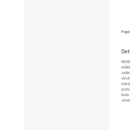
Popi
Det
WU01
měkko
zatím
skvě
odvá
pomáh
ledu 
zimn