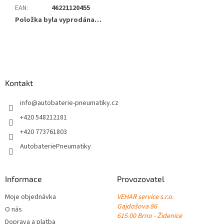
EAN
:
46221120455
Položka byla vyprodána…
Z
á
p
a
Kontakt
t
í
info
@
autobaterie-pneumatiky.cz
+420 548212181
+420 773761803
AutobateriePneumatiky
Informace
Provozovatel
Moje objednávka
VEHAR service s.r.o.
Gajdošova 86
O nás
615 00 Brno - Židenice
Doprava a platba