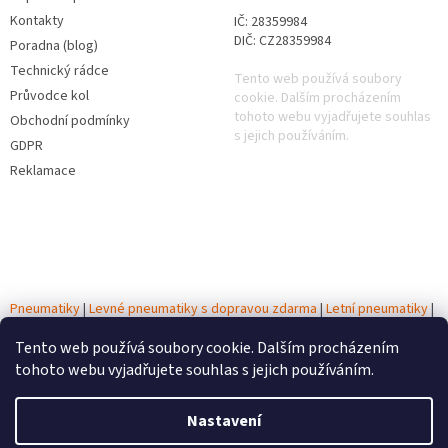
Kontakty
IČ: 28359984
DIČ: CZ28359984
Poradna (blog)
Technický rádce
Tento web používá soubory
Průvodce kol
cookie. Dalším procházením
tohoto webu vyjadřujete souhlas
Obchodní podmínky
s jejich používáním.
GDPR
Reklamace
Pneumatiky
|
Levné pneumatiky s dopravou zdarma
|
Letní pneumatiky
|
Zimní pneumatiky
|
Celoroční pneumatiky
|
Testy pneumatik
|
Autobaterie
Tento web používá soubory cookie. Dalším procházením
tohoto webu vyjadřujete souhlas s jejich používáním.
Vytvořil Shoptet
Nastavení