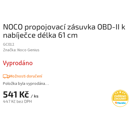
NOCO propojovací zásuvka OBD-II k
nabíječce délka 61 cm
GC012
Značka:
Noco Genius
Vyprodáno
Možnosti doručení
Položka byla vyprodána…
541 Kč
/ ks
447 Kč bez DPH
Měrná
cena: