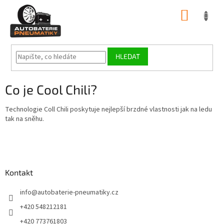
Přejít
NÁKUP
na
obsah
KOŠÍK
HLEDAT
Co je Cool Chili?
Technologie Coll Chili poskytuje nejlepší brzdné vlastnosti jak na ledu
tak na sněhu.
Z
á
p
a
Kontakt
t
í
info
@
autobaterie-pneumatiky.cz
+420 548212181
+420 773761803