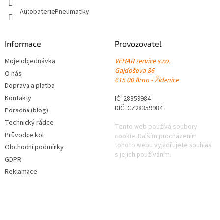
AutobateriePneumatiky
Informace
Provozovatel
Moje objednávka
VEHAR service s.r.o.
Gajdošova 86
O nás
615 00 Brno - Židenice
Doprava a platba
Kontakty
IČ: 28359984
DIČ: CZ28359984
Poradna (blog)
Technický rádce
Tento web používá soubory
Průvodce kol
cookie. Dalším procházením
tohoto webu vyjadřujete souhlas
Obchodní podmínky
s jejich používáním.
GDPR
Reklamace