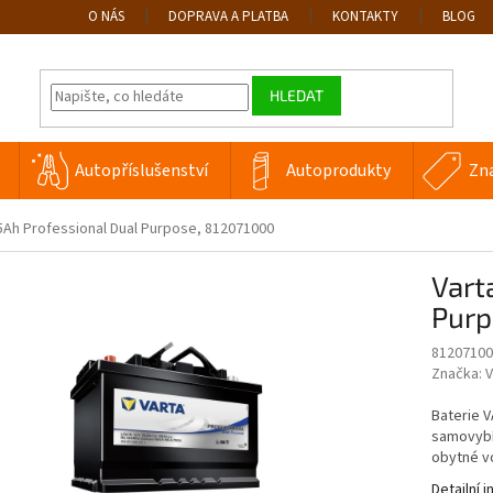
O NÁS
DOPRAVA A PLATBA
KONTAKTY
BLOG
HLEDAT
Autopříslušenství
Autoprodukty
Zn
5Ah Professional Dual Purpose, 812071000
Vart
Purp
81207100
Značka:
V
Baterie V
samovybíj
obytné vo
Detailní 