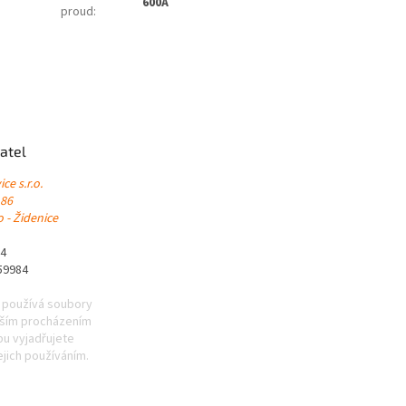
600A
proud
:
atel
ce s.r.o.
 86
 - Židenice
84
59984
 používá soubory
lším procházením
u vyjadřujete
ejich používáním.