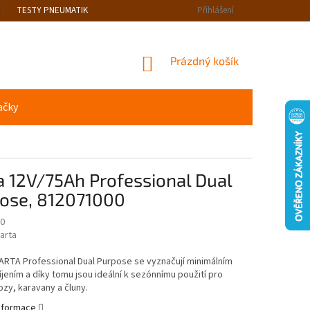
TESTY PNEUMATIK
Přihlášení
NÁKUPNÍ
Prázdný košík
KOŠÍK
ačky
a 12V/75Ah Professional Dual
ose, 812071000
0
arta
ARTA Professional Dual Purpose se vyznačují minimálním
ením a díky tomu jsou ideální k sezónnímu použití pro
zy, karavany a čluny.
informace