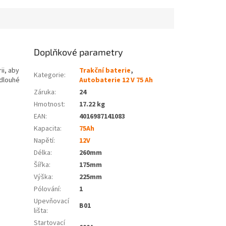
Doplňkové parametry
ii, aby
Trakční baterie
,
Kategorie
:
 dlouhé
Autobaterie 12 V 75 Ah
Záruka
:
24
Hmotnost
:
17.22 kg
EAN
:
4016987141083
Kapacita
:
75Ah
Napětí
:
12V
Délka
:
260mm
Šířka
:
175mm
Výška
:
225mm
Pólování
:
1
Upevňovací
B01
lišta
:
Startovací