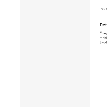
Popi
Det
Člun
mohly
život