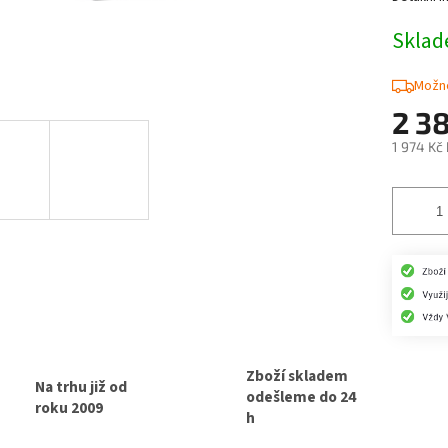
Skla
Možno
2 3
1 974 Kč
Měrná
cena:
Zboží skladem
Na trhu již od
odešleme do 24
roku 2009
h