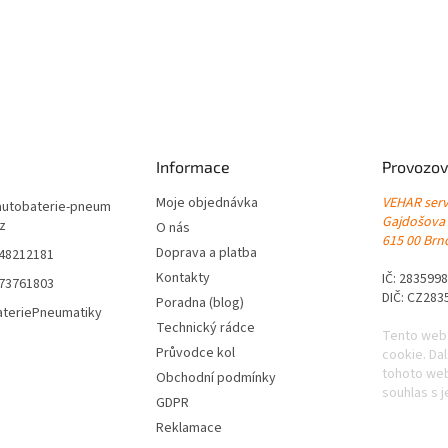
Informace
Provozov
Moje objednávka
VEHAR servi
autobaterie-pneum
Gajdošova
cz
O nás
615 00 Brno
Doprava a platba
548212181
Kontakty
IČ: 283599
773761803
DIČ: CZ283
Poradna (blog)
ateriePneumatiky
Technický rádce
Tento web
Průvodce kol
cookie. Da
tohoto web
Obchodní podmínky
souhlas s j
GDPR
Reklamace