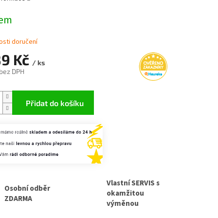
dem
sti doručení
89 Kč
/ ks
 bez DPH
Přidat do košíku
Vlastní SERVIS s
Osobní odběr
okamžitou
ZDARMA
výměnou