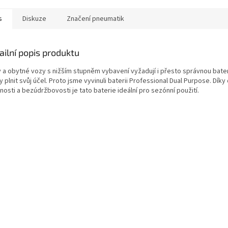
s
Diskuze
Značení pneumatik
ailní popis produktu
y a obytné vozy s nižším stupněm vybavení vyžadují i přesto správnou bater
 plnit svůj účel. Proto jsme vyvinuli baterii Professional Dual Purpose. Díky
nosti a bezúdržbovosti je tato baterie ideální pro sezónní použití.