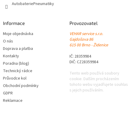
AutobateriePneumatiky
Informace
Provozovatel
Moje objednávka
VEHAR service s.r.o.
Gajdošova 86
O nás
615 00 Brno - Židenice
Doprava a platba
Kontakty
IČ: 28359984
DIČ: CZ28359984
Poradna (blog)
Technický rádce
Tento web používá soubory
Průvodce kol
cookie. Dalším procházením
tohoto webu vyjadřujete souhlas
Obchodní podmínky
s jejich používáním.
GDPR
Reklamace