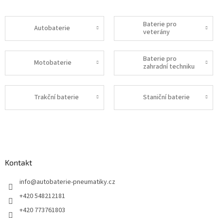
Baterie pro
Autobaterie
veterány
Baterie pro
Motobaterie
zahradní techniku
Trakční baterie
Staniční baterie
Z
á
p
a
Kontakt
t
í
info
@
autobaterie-pneumatiky.cz
+420 548212181
+420 773761803