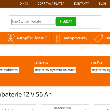
O NÁS
DOPRAVA A PLATBA
KONTAKTY
BLOG
HLEDAT
Autopříslušenství
Autoprodukty
Zn
KAPACITA
ZNAČKA
baterie 12 V 56 Ah
Baterie pro