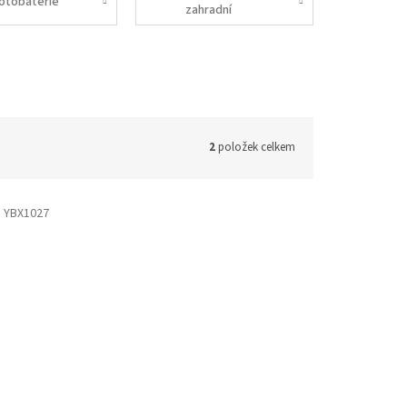
otobaterie
zahradní
techniku
2
položek celkem
:
YBX1027