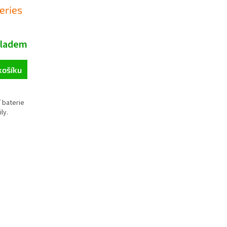
eries
kladem
košíku
 baterie
ly.