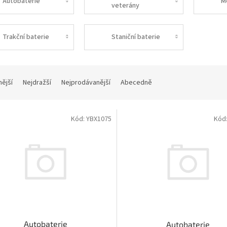
Autobaterie
M
veterány
Trakční baterie
Staniční baterie
nější
Nejdražší
Nejprodávanější
Abecedně
Kód:
YBX1075
Kód
Autobaterie
Autobaterie