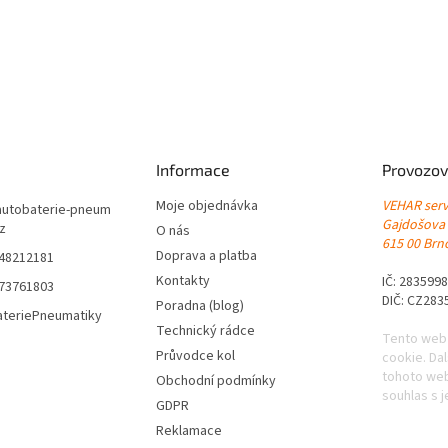
r
v
k
y
v
ý
p
i
s
Informace
Provozov
u
Moje objednávka
VEHAR servi
autobaterie-pneum
Gajdošova
cz
O nás
615 00 Brno
Doprava a platba
548212181
Kontakty
IČ: 283599
773761803
DIČ: CZ283
Poradna (blog)
ateriePneumatiky
Technický rádce
Tento web
Průvodce kol
cookie. Da
tohoto web
Obchodní podmínky
souhlas s j
GDPR
Reklamace