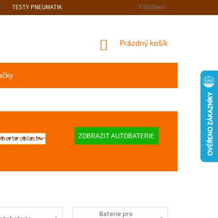
TESTY PNEUMATIK
Přihlášení
NÁKUPNÍ
Prázdný košík
KOŠÍK
ačky
ZOBRAZIT AUTOBATERIE
Baterie pro