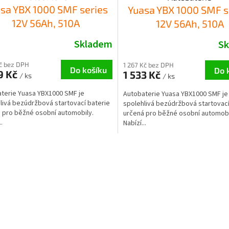
sa YBX 1000 SMF series
Yuasa YBX 1000 SMF s
12V 56Ah, 510A
12V 56Ah, 510A
Skladem
S
Kč bez DPH
1 267 Kč bez DPH
Do košíku
Do 
9 Kč
1 533 Kč
/ ks
/ ks
terie Yuasa YBX1000 SMF je
Autobaterie Yuasa YBX1000 SMF je
livá bezúdržbová startovací baterie
spolehlivá bezúdržbová startovací
 pro běžné osobní automobily.
určená pro běžné osobní automobi
.
Nabízí...
O
v
l
á
d
a
c
í
p