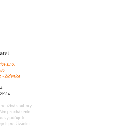
atel
ce s.r.o.
 86
 - Židenice
84
59984
 používá soubory
lším procházením
u vyjadřujete
ejich používáním.