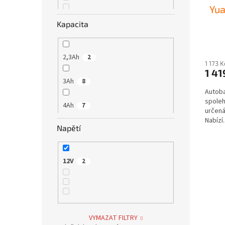
Yua
t
ů
Kapacita
Yuasa
2
2,3Ah
2
1 173 
1 41
3Ah
8
Autoba
spoleh
4Ah
7
určená
Nabízí..
Napětí
5Ah
5
5,5Ah
1
12V
2
6Ah
11
6,5Ah
1
VYMAZAT FILTRY