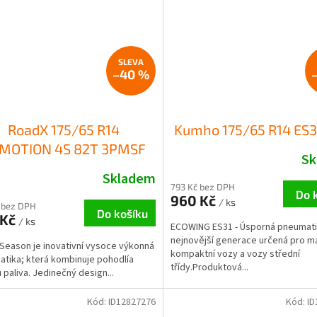
–40 %
RoadX 175/65 R14
Kumho 175/65 R14 ES3
MOTION 4S 82T 3PMSF
Sk
Skladem
793 Kč bez DPH
Do 
960 Kč
/ ks
 bez DPH
Do košíku
 Kč
/ ks
ECOWING ES31 - Úsporná pneumat
nejnovější generace určená pro m
- Season je inovativní vysoce výkonná
kompaktní vozy a vozy střední
tika; která kombinuje pohodlía
třídy.Produktová...
 paliva. Jedinečný design...
Kód:
ID12827276
Kód:
ID