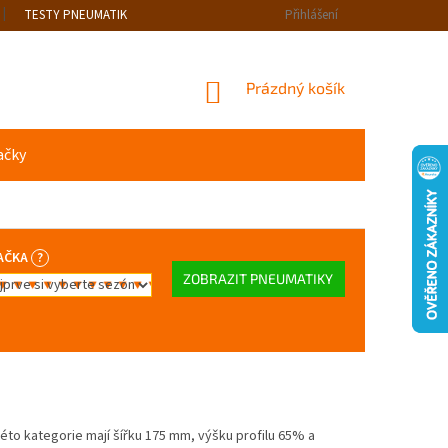
TESTY PNEUMATIK
Přihlášení
NÁKUPNÍ
Prázdný košík
KOŠÍK
ačky
AČKA
?
ZOBRAZIT PNEUMATIKY
éto kategorie mají šířku 175 mm, výšku profilu 65% a