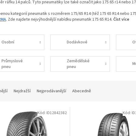
ěr ráfku 14 palců. Tyto pneumatiky lze také označit jako 175 65 r14 nebo 17
benou kategorií pneumatik s rozměrem 175/65 R14 (též 175 65 R14 nebo 17
RMA
. Zde najdete nejvýhodnější nabídku pneumatik 175 65 R14.
Číst více
Osobní
Dodávkové
O
Průmyslové
Zemědělské
M
pneu
pneu
nější
Nejdražší
Nejprodávanější
Abecedně
Kód:
ID12842382
Kód:
ID