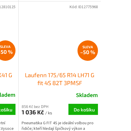
12810125
Kód:
ID12775968
–50 %
–50 %
K41 G
Laufenn 175/65 R14 LH71 G
fit 4S 82T 3PMSF
ladem
Skladem
856 Kč bez DPH
košíku
Do košíku
1 036 Kč
/ ks
tní
Pneumatika G FIT 4S je ideální volbou pro
y.Vysoce
řidiče; kteří hledají špičkový výkon a