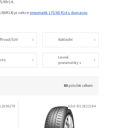
5/65r14.
5/65R14) je sekce
pneumatik 175/65 R14 s dopravou
ffroad/SUV
Nákladní
Levné
oto
pneumatiky s
dopravou
ZDARMA
80
položek celkem
12836278
Kód:
ID12822184