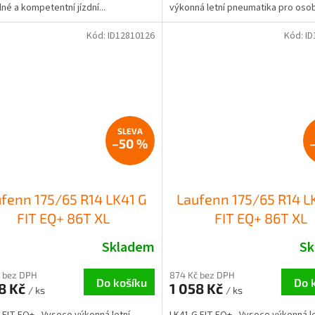
né a kompetentní jízdní...
výkonná letní pneumatika pro osobn
Kód:
ID12810126
Kód:
ID
–50 %
fenn 175/65 R14 LK41 G
Laufenn 175/65 R14 L
FIT EQ+ 86T XL
FIT EQ+ 86T XL
Skladem
Sk
 bez DPH
874 Kč bez DPH
Do košíku
Do 
8 Kč
1 058 Kč
/ ks
/ ks
 FIT EQ+ - Vysoce výkonná letní
LK41 G FIT EQ+ - Vysoce výkonná le