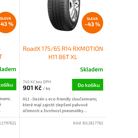
–43 %
–43 %
4
RoadX 175/65 R14 RXMOTION
T
H11 86T XL
ladem
Skladem
745 Kč bez DPH
košíku
Do košíku
901 Kč
/ ks
inami;
H11 - Dezén s eco-friendly sloučeninami;
é
které mají zajistit zlepšení palivové
.
účinnosti a životnost pneumatiky....
12797621
Kód:
ID12817762