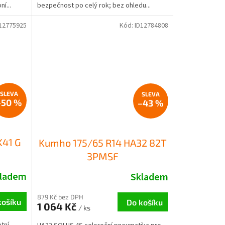
í...
bezpečnost po celý rok; bez ohledu...
12775925
Kód:
ID12784808
–50 %
–43 %
K41 G
Kumho 175/65 R14 HA32 82T
3PMSF
ladem
Skladem
879 Kč bez DPH
košíku
Do košíku
1 064 Kč
/ ks
tní