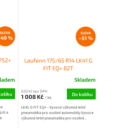
–49 %
–51 %
P52+
Laufenn 175/65 R14 LK41 G
FIT EQ+ 82T
ladem
Skladem
833 Kč bez DPH
košíku
Do košíku
1 008 Kč
/ ks
te
LK41 G FIT EQ+ - Vysoce výkonná letní
ých a
pneumatika pro osobní automobily.Vysoce
ce
výkonná letní pneumatika pro osobní...