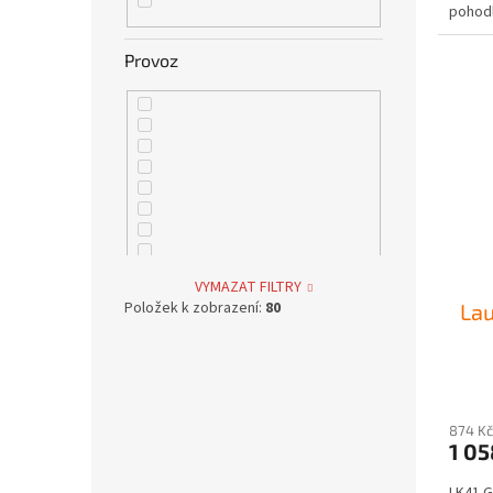
pohodl
82 (475kg)
30
Provoz
86 (530kg)
9
VYMAZAT FILTRY
Položek k zobrazení:
80
Lau
874 Kč
1 05
LK41 G