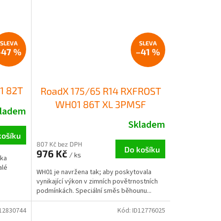
–47 %
–41 %
1 82T
RoadX 175/65 R14 RXFROST
WH01 86T XL 3PMSF
ladem
Skladem
košíku
807 Kč bez DPH
Do košíku
976 Kč
/ ks
ika
alé
WH01 je navržena tak; aby poskytovala
vynikající výkon v zimních povětrnostních
podmínkách. Speciální směs běhounu...
12830744
Kód:
ID12776025