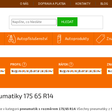
O NÁS
DOPRAVA A PLATBA
KONTAKTY
BLOG
HLEDAT
Autopříslušenství
Autoprodukty
Zn
PROFIL
?
RÁFEK
?
ZN
umatiky 175 65 R14
te v kategorii
pneumatik s rozměrem 175/65 R14
. Všechny pneumatiky z t