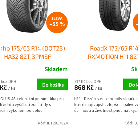
–55 %
ho 175/65 R14 (DOT23)
RoadX 175/65 R1
HA32 82T 3PMSF
RXMOTION H11 82
Skladem
Sk
 bez DPH
717 Kč bez DPH
Do košíku
Do 
 Kč
868 Kč
/ ks
/ ks
OLUS 4S celoroční pneumatika pro
H11 - Dezén s eco-friendly sloučen
třední a vyšší střední třídy s
které mají zajistit zlepšení palivov
jícím výkonem po celou...
účinnosti a životnost pneumatiky...
Kód:
ID12817824
Kód:
ID