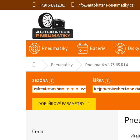
Přejít
+420 548212181
info@autobaterie-pneumatiky.cz
na
obsah
Pneumatiky
Baterie
Disky
Domů
Pneumatiky
Pneumatiky 175 65 R14
SEZÓNA
?
ŠÍŘKA
?
DOPLŇKOVÉ PARAMETRY
P
Pne
o
s
Cena
t
Vítej