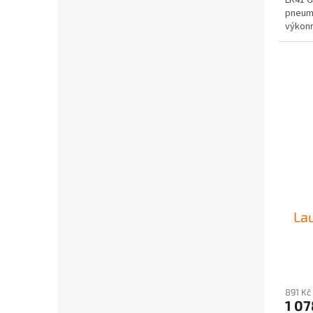
pneuma
výkonn
La
891 Kč
90/88
8
1 07