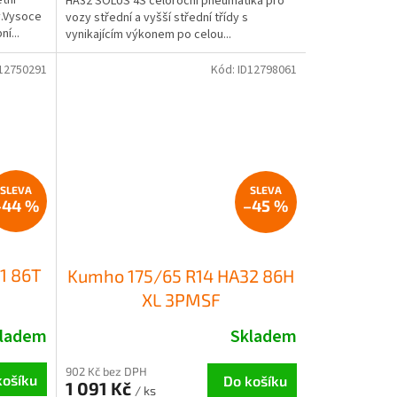
HA32 SOLUS 4S celoroční pneumatika pro
y.Vysoce
vozy střední a vyšší střední třídy s
í...
vynikajícím výkonem po celou...
12750291
Kód:
ID12798061
–44 %
–45 %
1 86T
Kumho 175/65 R14 HA32 86H
XL 3PMSF
ladem
Skladem
902 Kč bez DPH
košíku
Do košíku
1 091 Kč
/ ks