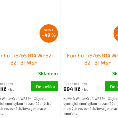
–49 %
mho 175/65 R14 WP52+
Kumho 175/65 R14 W
82T 3PMSF
82T 3PMSF
Skladem
Sk
 bez DPH
821 Kč bez DPH
Do košíku
Do 
 Kč
994 Kč
/ ks
/ ks
WinterCraft WP52+ - Objevte
KUMHO WinterCraft WP52+ - Objev
jící zimní výkon na zasněžených a
vynikající zimní výkon na zasněžen
ch vozovkách.Nová generace
mokrých vozovkách.Nová genera
...
zimních...