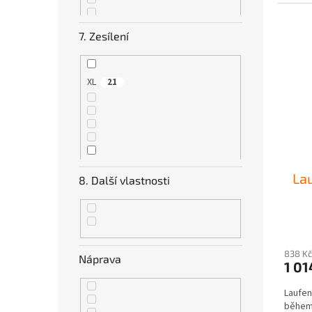
7. Zesílení
XL
21
C
1
La
8. Další vlastnosti
838 Kč
Náprava
1 01
Laufen
během 