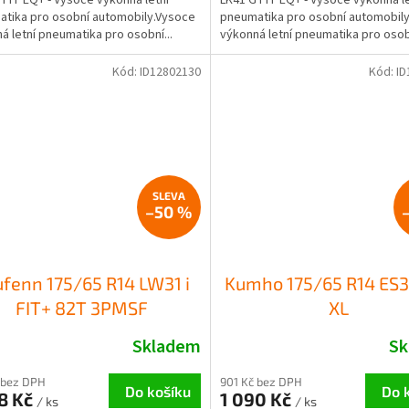
tika pro osobní automobily.Vysoce
pneumatika pro osobní automobil
á letní pneumatika pro osobní...
výkonná letní pneumatika pro osobn
Kód:
ID12802130
Kód:
ID
–50 %
ufenn 175/65 R14 LW31 i
Kumho 175/65 R14 ES3
FIT+ 82T 3PMSF
XL
Skladem
Sk
 bez DPH
901 Kč bez DPH
Do košíku
Do 
8 Kč
1 090 Kč
/ ks
/ ks