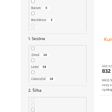
s
o
p
d
Barum
5
r
u
o
k
Bestdrive
5
d
t
u
ů
k
Kum
1. Sezóna
t
Continental
6
ů
Zimní
24
Debica
1
688 Kč
Letní
38
832
Celoroční
18
Firestone
1
HA32 S
vozy s
vynika
2. Šířka
Fulda
2