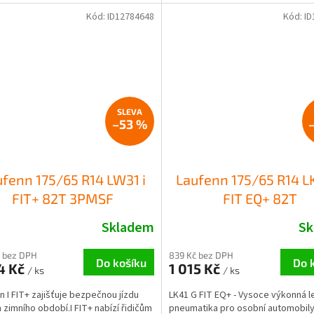
Kód:
ID12784648
Kód:
ID
–53 %
ufenn 175/65 R14 LW31 i
Laufenn 175/65 R14 L
FIT+ 82T 3PMSF
FIT EQ+ 82T
Skladem
Sk
 bez DPH
839 Kč bez DPH
Do košíku
Do 
4 Kč
1 015 Kč
/ ks
/ ks
n I FIT+ zajišťuje bezpečnou jízdu
LK41 G FIT EQ+ - Vysoce výkonná le
zimního období.I FIT+ nabízí řidičům
pneumatika pro osobní automobil