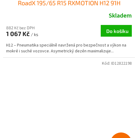
RoadX 195/65 R15 RXMOTION H12 91H
Skladem
882 Kč bez DPH
Do košíku
1 067 Kč
/ ks
H12 – Pneumatika speciálně navržená pro bezpečnost a výkon na
mokré i suché vozovce. Asymetrický dezén maximalizuje...
Kód:
ID12822198