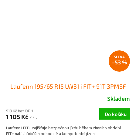
–53 %
Laufenn 195/65 R15 LW31 i FIT+ 91T 3PMSF
Skladem
913 Kč bez DPH
Do košíku
1 105 Kč
/ ks
Laufenn I FIT+ zajišťuje bezpečnou jízdu během zimního období.I
FIT+ nabízí řidičům pohodlné a kompetentní jízdní...