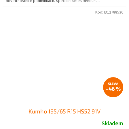
povětrnostních podmínkách. Speciální směs běhounu...
Kód:
ID12788530
–46 %
Kumho 195/65 R15 HS52 91V
Skladem