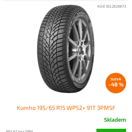
Kód:
ID12826673
–48 %
Kumho 195/65 R15 WP52+ 91T 3PMSF
Skladem
862 Kč bez DPH