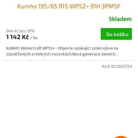
Kumho 195/65 R15 WP52+ 91H 3PMSF
Skladem
944 Kč bez DPH
Do košíku
1 142 Kč
/ ks
KUMHO WinterCraft WP52+ - Objevte vynikající zimní výkon na
zasněžených a mokrých vozovkách.Nová generace zimních...
Kód:
ID12830754