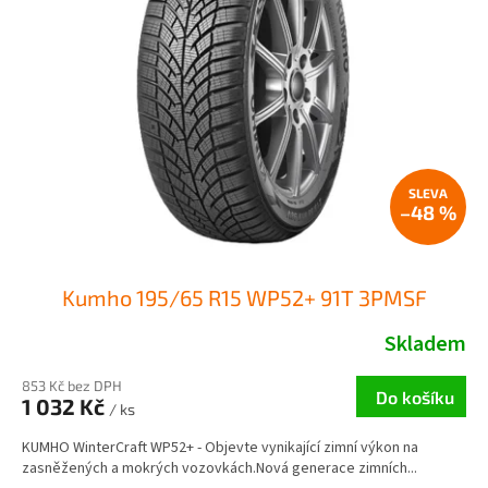
–48 %
Kumho 195/65 R15 WP52+ 91T 3PMSF
Skladem
853 Kč bez DPH
Do košíku
1 032 Kč
/ ks
KUMHO WinterCraft WP52+ - Objevte vynikající zimní výkon na
zasněžených a mokrých vozovkách.Nová generace zimních...