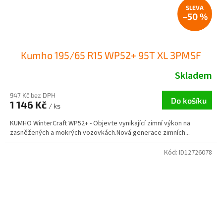
–50 %
Kumho 195/65 R15 WP52+ 95T XL 3PMSF
Skladem
947 Kč bez DPH
Do košíku
1 146 Kč
/ ks
KUMHO WinterCraft WP52+ - Objevte vynikající zimní výkon na
zasněžených a mokrých vozovkách.Nová generace zimních...
Kód:
ID12726078