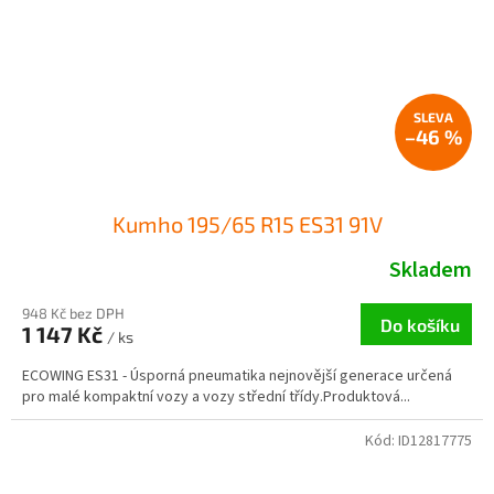
–46 %
Kumho 195/65 R15 ES31 91V
Skladem
948 Kč bez DPH
Do košíku
1 147 Kč
/ ks
ECOWING ES31 - Úsporná pneumatika nejnovější generace určená
pro malé kompaktní vozy a vozy střední třídy.Produktová...
Kód:
ID12817775