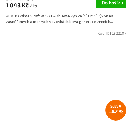
Do košíku
1 043 Kč
/ ks
KUMHO WinterCraft WP52+ - Objevte vynikající zimní výkon na
zasněžených a mokrých vozovkách.Nová generace zimních...
Kód:
ID12822197
–42 %