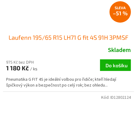
–51 %
Laufenn 195/65 R15 LH71 G fit 4S 91H 3PMSF
Skladem
975 Kč bez DPH
Do košíku
1 180 Kč
/ ks
Pneumatika G FIT 4S je ideální volbou pro řidiče; kteří hledají
špičkový výkon a bezpečnost po celý rok; bez ohledu...
Kód:
ID12802124