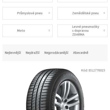
Průmyslové pneu
Zemědělské pneu
Levné pneumatiky
Moto
s dopravou
ZDARMA
Ř
a
Nejlevnější
Nejdražší
Nejprodávanější
Abecedně
z
e
V
n
Kód:
ID12776015
ý
í
p
p
i
r
s
o
p
d
r
u
o
k