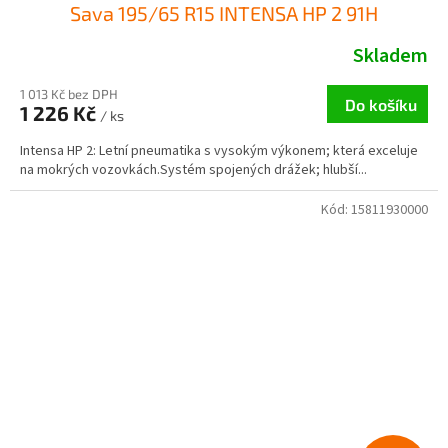
Sava 195/65 R15 INTENSA HP 2 91H
Skladem
1 013 Kč bez DPH
Do košíku
1 226 Kč
/ ks
Intensa HP 2: Letní pneumatika s vysokým výkonem; která exceluje
na mokrých vozovkách.Systém spojených drážek; hlubší...
Kód:
15811930000