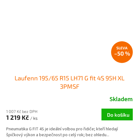
–50 %
Laufenn 195/65 R15 LH71 G fit 4S 95H XL
3PMSF
Skladem
1 007 Kč bez DPH
Do košíku
1 219 Kč
/ ks
Pneumatika G FIT 4S je ideální volbou pro řidiče; kteří hledají
špičkový výkon a bezpečnost po celý rok; bez ohledu...