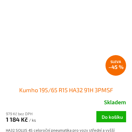
–45 %
Kumho 195/65 R15 HA32 91H 3PMSF
Skladem
979 Kč bez DPH
Do košíku
1 184 Kč
/ ks
HA32 SOLUS 4S celoroční pneumatika pro vozy střední a vyšší