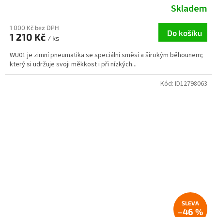
Skladem
1 000 Kč bez DPH
Do košíku
1 210 Kč
/ ks
WU01 je zimní pneumatika se speciální směsí a širokým běhounem;
který si udržuje svoji měkkost i při nízkých...
Kód:
ID12798063
–46 %