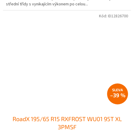
střední třídy s vynikajícím výkonem po celou...
Kód:
ID12826700
–39 %
RoadX 195/65 R15 RXFROST WU01 95T XL
3PMSF