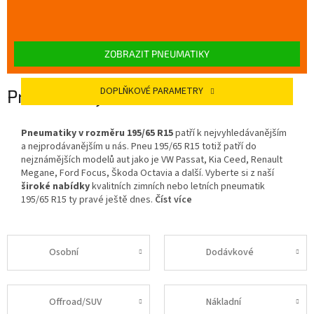
ZOBRAZIT PNEUMATIKY
DOPLŇKOVÉ PARAMETRY
Pneumatiky 195/65 R15
Pneumatiky v rozměru 195/65 R15
patří k nejvyhledávanějším
a nejprodávanějším u nás. Pneu 195/65 R15 totiž patří do
nejznámějších modelů aut jako je VW Passat, Kia Ceed, Renault
Megane, Ford Focus, Škoda Octavia a další. Vyberte si z naší
široké nabídky
kvalitních zimních nebo letních pneumatik
195/65 R15 ty pravé ještě dnes.
Číst více
Osobní
Dodávkové
Offroad/SUV
Nákladní