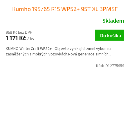
Kumho 195/65 R15 WP52+ 95T XL 3PMSF
Skladem
968 Kč bez DPH
Do košíku
1 171 Kč
/ ks
KUMHO WinterCraft WP52+ - Objevte vynikající zimní výkon na
zasněžených a mokrých vozovkách.Nová generace zimních...
Kód:
ID12775959