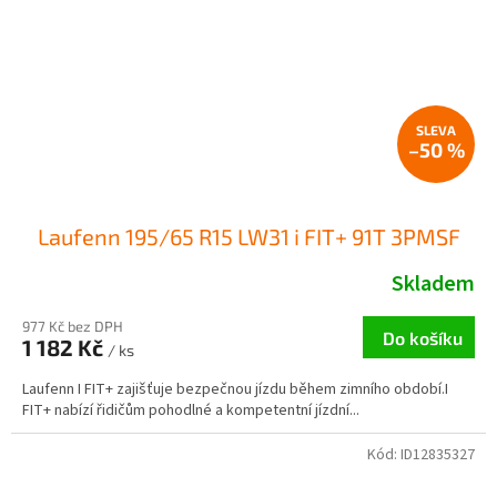
–50 %
Laufenn 195/65 R15 LW31 i FIT+ 91T 3PMSF
Skladem
977 Kč bez DPH
Do košíku
1 182 Kč
/ ks
Laufenn I FIT+ zajišťuje bezpečnou jízdu během zimního období.I
FIT+ nabízí řidičům pohodlné a kompetentní jízdní...
Kód:
ID12835327