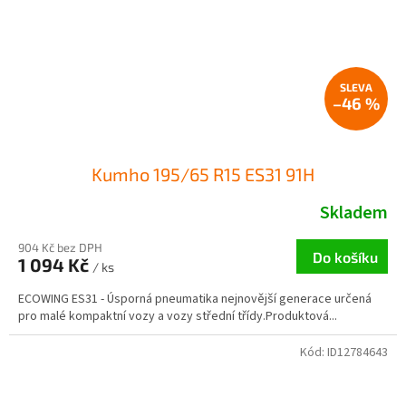
–46 %
Kumho 195/65 R15 ES31 91H
Skladem
904 Kč bez DPH
Do košíku
1 094 Kč
/ ks
ECOWING ES31 - Úsporná pneumatika nejnovější generace určená
pro malé kompaktní vozy a vozy střední třídy.Produktová...
Kód:
ID12784643