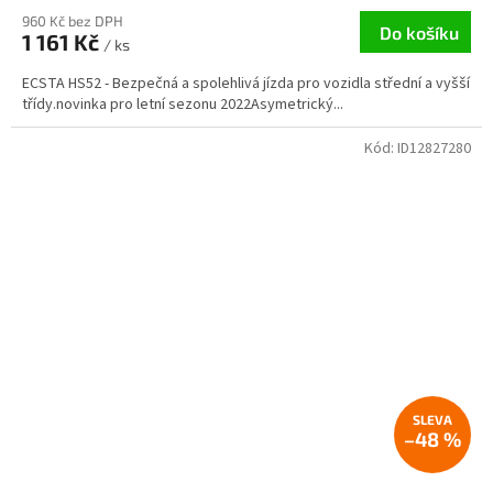
960 Kč bez DPH
Do košíku
1 161 Kč
/ ks
ECSTA HS52 - Bezpečná a spolehlivá jízda pro vozidla střední a vyšší
třídy.novinka pro letní sezonu 2022Asymetrický...
Kód:
ID12827280
–48 %