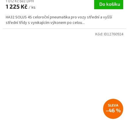
1 012 Kč bez DPH
Do košíku
1 225 Kč
/ ks
HA32 SOLUS 4S celoroční pneumatika pro vozy střední a vyšší
střední třídy s vynikajícím výkonem po celou...
Kód:
ID12760924
–46 %