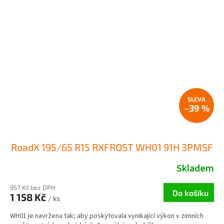
–39 %
RoadX 195/65 R15 RXFROST WH01 91H 3PMSF
Skladem
957 Kč bez DPH
Do košíku
1 158 Kč
/ ks
WH01 je navržena tak; aby poskytovala vynikající výkon v zimních