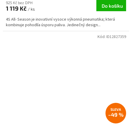
925 Kč bez DPH
Do košíku
1 119 Kč
/ ks
4S All- Season je inovativní vysoce výkonná pneumatika; která
kombinuje pohodlía úsporu paliva. Jedinečný design...
Kód:
ID12827359
–49 %