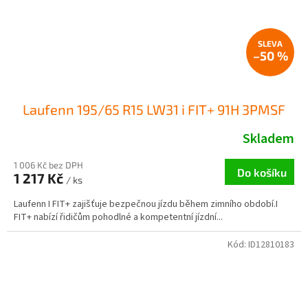
–50 %
Laufenn 195/65 R15 LW31 i FIT+ 91H 3PMSF
Skladem
1 006 Kč bez DPH
Do košíku
1 217 Kč
/ ks
Laufenn I FIT+ zajišťuje bezpečnou jízdu během zimního období.I
FIT+ nabízí řidičům pohodlné a kompetentní jízdní...
Kód:
ID12810183