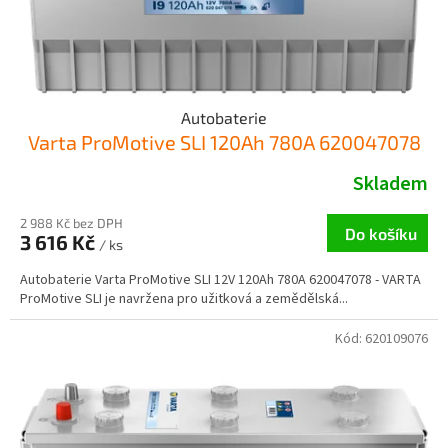
k
t
ů
Autobaterie
Varta ProMotive SLI 120Ah 780A 620047078
Skladem
2 988 Kč bez DPH
Do košíku
3 616 Kč
/ ks
Autobaterie Varta ProMotive SLI 12V 120Ah 780A 620047078 - VARTA
ProMotive SLI je navržena pro užitková a zemědělská...
Kód:
620109076