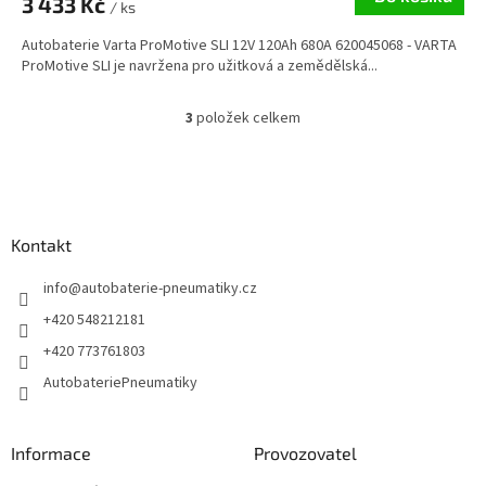
3 433 Kč
/ ks
Autobaterie Varta ProMotive SLI 12V 120Ah 680A 620045068 - VARTA
ProMotive SLI je navržena pro užitková a zemědělská...
3
položek celkem
O
v
l
Z
á
á
d
p
a
a
Kontakt
c
t
í
í
info
@
autobaterie-pneumatiky.cz
p
r
+420 548212181
v
+420 773761803
k
y
AutobateriePneumatiky
v
ý
p
Informace
Provozovatel
i
s