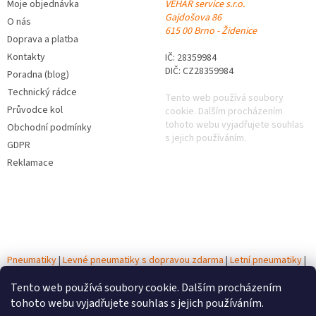
Moje objednávka
VEHAR service s.r.o.
u
Gajdošova 86
O nás
615 00 Brno - Židenice
Doprava a platba
Kontakty
IČ: 28359984
DIČ: CZ28359984
Poradna (blog)
Technický rádce
Tento web používá soubory
Průvodce kol
cookie. Dalším procházením
tohoto webu vyjadřujete souhlas
Obchodní podmínky
s jejich používáním.
GDPR
Reklamace
Pneumatiky
|
Levné pneumatiky s dopravou zdarma
|
Letní pneumatiky
|
Zimní pneumatiky
|
Celoroční pneumatiky
|
Testy pneumatik
|
Autobaterie
Tento web používá soubory cookie. Dalším procházením
tohoto webu vyjadřujete souhlas s jejich používáním.