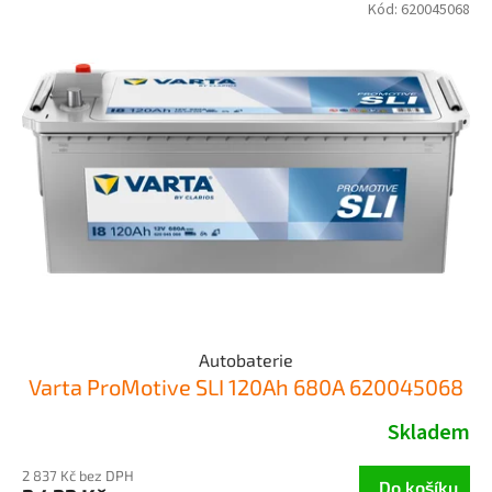
Kód:
620045068
Autobaterie
Varta ProMotive SLI 120Ah 680A 620045068
Skladem
2 837 Kč bez DPH
Do košíku