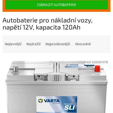
ZOBRAZIT AUTOBATERIE
Autobaterie pro nákladní vozy,
napětí 12V, kapacita 120Ah
Ř
a
Nejlevnější
Nejdražší
Nejprodávanější
Abecedně
z
e
V
n
Kód:
620047078
ý
í
p
p
i
r
s
o
p
d
r
u
o
k
d
t
u
ů