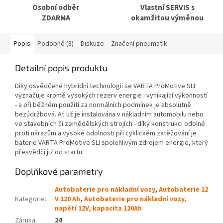
Osobní odběr
Vlastní SERVIS s
ZDARMA
okamžitou výměnou
Popis
Podobné (8)
Diskuze
Značení pneumatik
Detailní popis produktu
Díky osvědčené hybridní technologii se VARTA ProMotive SLI
vyznačuje kromě vysokých rezerv energie i vynikající výkonností
- a při běžném použití za normálních podmínek je absolutně
bezúdržbová. Ať už je instalována v nákladním automobilu nebo
ve stavebních či zemědělských strojích - díky konstrukci odolné
proti nárazům a vysoké odolnosti při cyklickém zatěžování je
baterie VARTA ProMotive SLI spolehlivým zdrojem energie, který
přesvědčí již od startu.
Doplňkové parametry
Autobaterie pro nákladní vozy
,
Autobaterie 12
Kategorie
:
V 120 Ah
,
Autobaterie pro nákladní vozy,
napětí 12V, kapacita 120Ah
Záruka
:
24