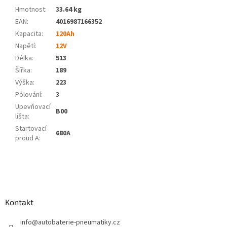
Hmotnost
:
33.64 kg
EAN
:
4016987166352
Kapacita
:
120Ah
Napětí
:
12V
Délka
:
513
Šířka
:
189
Výška
:
223
Pólování
:
3
Upevňovací
B00
lišta
:
Startovací
680A
proud A
:
Z
á
p
a
Kontakt
t
í
info
@
autobaterie-pneumatiky.cz