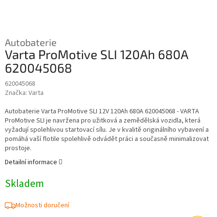
Autobaterie
Varta ProMotive SLI 120Ah 680A
620045068
620045068
Značka:
Varta
Autobaterie Varta ProMotive SLI 12V 120Ah 680A 620045068 - VARTA
ProMotive SLI je navržena pro užitková a zemědělská vozidla, která
vyžadují spolehlivou startovací sílu. Je v kvalitě originálního vybavení a
pomáhá vaší flotile spolehlivě odvádět práci a současně minimalizovat
prostoje.
Detailní informace
Skladem
Možnosti doručení