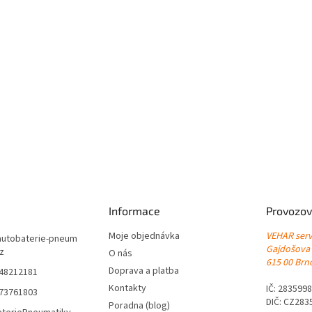
Informace
Provozov
Moje objednávka
VEHAR servi
autobaterie-pneum
Gajdošova
cz
O nás
615 00 Brno
Doprava a platba
548212181
Kontakty
IČ: 283599
773761803
DIČ: CZ283
Poradna (blog)