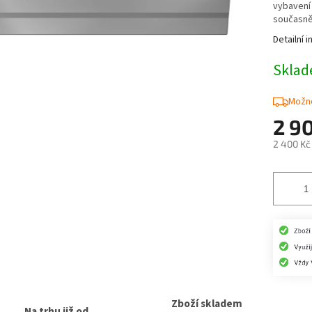
vybavení 
současně
Detailní 
Skla
Možno
2 9
2 400 Kč
Měrná
cena:
Zboží skladem
Na trhu již od