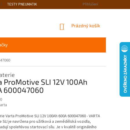
TESTY PNEUMATIK
Přihlášení
NÁKUPNÍ
Prázdný košík
KOŠÍK
ačky
047060
aterie
a ProMotive SLI 12V 100Ah
A 600047060
0
arta
ie Varta ProMotive SLI 12V 100Ah 600A 600047060 - VARTA
 SLI je navržena pro užitková a zemědělská vozidla,
dují spolehlivou startovací sílu. Je v kvalitě originálního