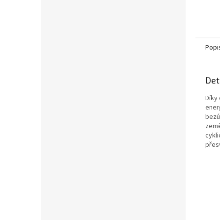
Popi
Det
Díky
energ
bezú
země
cykl
přesv