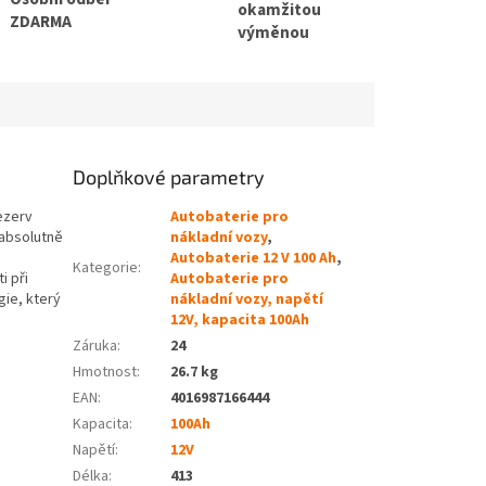
okamžitou
ZDARMA
výměnou
Doplňkové parametry
ezerv
Autobaterie pro
 absolutně
nákladní vozy
,
i
Autobaterie 12 V 100 Ah
,
Kategorie
:
i při
Autobaterie pro
gie, který
nákladní vozy, napětí
12V, kapacita 100Ah
Záruka
:
24
Hmotnost
:
26.7 kg
EAN
:
4016987166444
Kapacita
:
100Ah
Napětí
:
12V
Délka
:
413