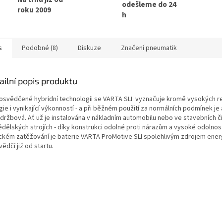
odešleme do 24
roku 2009
h
s
Podobné (8)
Diskuze
Značení pneumatik
ailní popis produktu
 osvědčené hybridní technologii se VARTA SLI vyznačuje kromě vysokých r
ie i vynikající výkonností - a při běžném použití za normálních podmínek je
držbová. Ať už je instalována v nákladním automobilu nebo ve stavebních č
dělských strojích - díky konstrukci odolné proti nárazům a vysoké odolnost
ickém zatěžování je baterie VARTA ProMotive SLI spolehlivým zdrojem ener
ědčí již od startu.