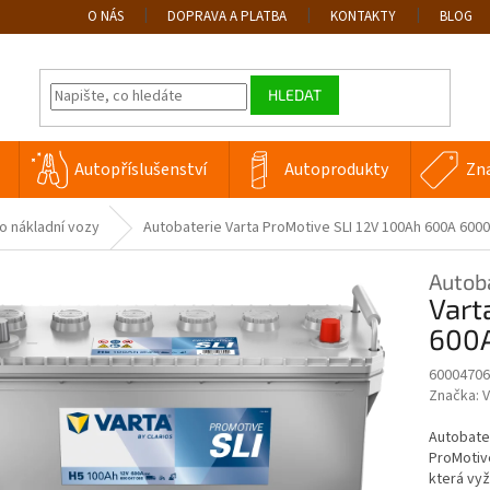
O NÁS
DOPRAVA A PLATBA
KONTAKTY
BLOG
HLEDAT
Autopříslušenství
Autoprodukty
Zn
o nákladní vozy
Autobaterie Varta ProMotive SLI 12V 100Ah 600A 600
Autob
Vart
600
60004706
Značka:
V
Autobater
ProMotive
která vyža