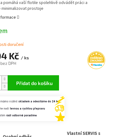
a pomáhá vaší flotile spolehlivě odvádět práci a
 minimalizovat prostoje
informace
dem
sti doručení
04 Kč
/ ks
 bez DPH
Přidat do košíku
Vlastní SERVIS s
Osobní odběr