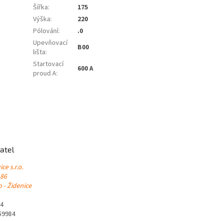
Šířka
:
175
Výška
:
220
Pólování
:
.0
Upevňovací
B00
lišta
:
Startovací
600 A
proud A
:
atel
ce s.r.o.
 86
 - Židenice
84
59984