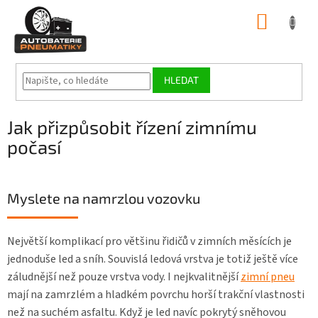
Přejít
NÁKUP
na
obsah
KOŠÍK
HLEDAT
Jak přizpůsobit řízení zimnímu
počasí
Myslete na namrzlou vozovku
Největší komplikací pro většinu řidičů v zimních měsících je
jednoduše led a sníh. Souvislá ledová vrstva je totiž ještě více
záludnější než pouze vrstva vody. I nejkvalitnější
zimní pneu
mají na zamrzlém a hladkém povrchu horší trakční vlastnosti
než na suchém asfaltu. Když je led navíc pokrytý sněhovou