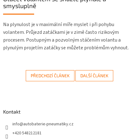
smysluplně
Na plynulost je v maximální míře myslet i při pohybu
volantem. Průjezd zatáčkami je v zimě často rizikovým
procesem. Postupným a pozvolným stáčením volantu a
plynulým projetím zatáčky se můžete problémům vyhnout.
PŘEDCHOZÍ ČLÁNEK
DALŠÍ ČLÁNEK
Z
á
Kontakt
p
a
info
@
autobaterie-pneumatiky.cz
t
+420 548212181
í