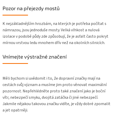
Pozor na přejezdy mostů
K nejzákladnějším hrozbám, na kterých je potřeba počítat s
námrazou, jsou jednoduše mosty. Velká vlhkost a nulová
izolace v podobě půdy zde způsobují, že je asfalt často pokryt
mírnou vrstvou ledu mnohem dřív než na okolních silnicích.
Vnímejte výstražné značení
Měli bychom si uvědomit i to, že dopravní značky mají na
cestách svůj význam a musíme jim proto věnovat maximální
pozornost. Nepřehlédněte proto také značení jako je boční
vítr, nebezpečí smyku, dvojitá zatáčka či jiné nebezpečí.
Jakmile nějakou takovou značku vidíte, je vždy dobré zpomalit
a jet opatrněji.