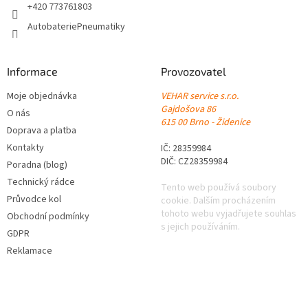
+420 773761803
AutobateriePneumatiky
Informace
Provozovatel
Moje objednávka
VEHAR service s.r.o.
Gajdošova 86
O nás
615 00 Brno - Židenice
Doprava a platba
Kontakty
IČ: 28359984
DIČ: CZ28359984
Poradna (blog)
Technický rádce
Tento web používá soubory
Průvodce kol
cookie. Dalším procházením
tohoto webu vyjadřujete souhlas
Obchodní podmínky
s jejich používáním.
GDPR
Reklamace