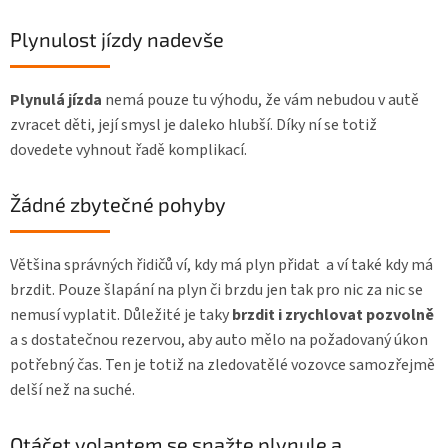
Plynulost jízdy nadevše
Plynulá jízda
nemá pouze tu výhodu, že vám nebudou v autě
zvracet děti, její smysl je daleko hlubší. Díky ní se totiž
dovedete vyhnout řadě komplikací.
Žádné zbytečné pohyby
Většina správných řidičů ví, kdy má plyn přidat a ví také kdy má
brzdit. Pouze šlapání na plyn či brzdu jen tak pro nic za nic se
nemusí vyplatit. Důležité je taky
brzdit i zrychlovat pozvolně
a s dostatečnou rezervou, aby auto mělo na požadovaný úkon
potřebný čas. Ten je totiž na zledovatělé vozovce samozřejmě
delší než na suché.
Otáčet volantem se snažte plynule a