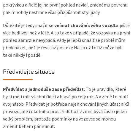
pokrývkou a řidič jej na první pohled nevidí, zrádnému povrchu
pak mnohdy nestihne včas přizpůsobit styl jízdy.
Důležité je tedy snažit se
vnímat chování svého vozidla
ještě
více bedlivěji než v létě. A to také v případě, že vozovka na první
pohled zamrzle nevypadá. Vždy je lepší snažit se problémům
předcházet, než je řešit až posléze Na to už totiž může být
také někdy i pozdě.
Předvídejte situace
Předvídat a jednoduše zase předvídat.
To je pravidlo, které
by si měli mít všichni řidiči v hlavě po celý rok. A v zimě to platí
dvojnásob. Předvídat je potřeba nejen chování jiných účastníků
provozu, ale i okolního prostředí. Což v zimě bývá často jeden
velký problém, protože podmínky na vozovce se mohou
změnit během pár minut.