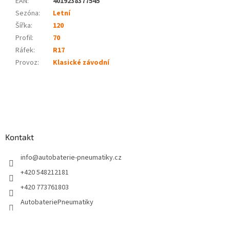
EAN
:
4019238377545
Sezóna:
Letní
Šířka:
120
Profil:
70
Ráfek:
R17
Provoz
:
Klasické závodní
Z
á
p
a
Kontakt
t
í
info
@
autobaterie-pneumatiky.cz
+420 548212181
+420 773761803
AutobateriePneumatiky