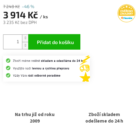
7 248 Kč
–46 %
3 914 Kč
/ ks
3 235 Kč bez DPH
Měrná
cena:
Přidat do košíku
Na trhu již od roku
Zboží skladem
2009
odešleme do 24 h