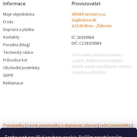
Informace
Provozovatel
Moje objednávka
VEHAR service s.r.o.
Gajdošova 86
O nás
615 00 Brno - Židenice
Doprava a platba
Kontakty
IČ: 28359984
DIČ: CZ28359984
Poradna (blog)
Technický rádce
Tento web používá soubory
Průvodce kol
cookie. Dalším procházením
tohoto webu vyjadřujete souhlas
Obchodní podmínky
s jejich používáním.
GDPR
Reklamace
Pneumatiky
|
Levné pneumatiky s dopravou zdarma
|
Letní pneumatiky
|
Zimní pneumatiky
|
Celoroční pneumatiky
|
Testy pneumatik
|