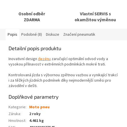
Osobní odběr
Vlastní SERVIS s
ZDARMA
okamžitou výměnou
Popis
Podobné (8)
Diskuze
Značení pneumatik
Detailní popis produktu
Inovativní design
dezénu
zaručující optimální odvod vody a
vysokou přilnavost v extrémních podmínkách mokré trati.
Kontrolovaná jízda s výbornou zpětnou vazbou a vynikající trakcí
i za těžkých jízdních podmínek díky nejmodernější směsi pro
závodění v dešti.
Doplňkové parametry
Kategorie
:
Moto pneu
Záruka
:
2 roky
Hmotnost
:
4.461 kg