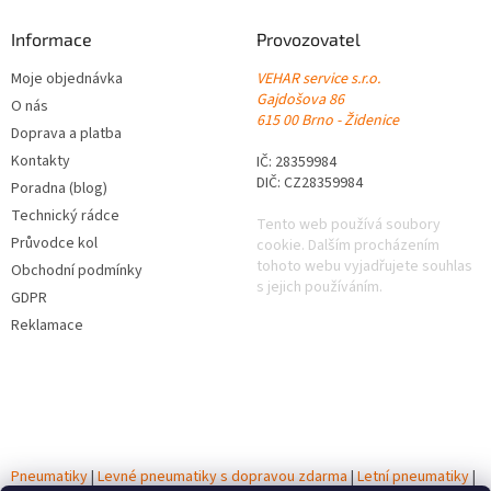
Informace
Provozovatel
Moje objednávka
VEHAR service s.r.o.
Gajdošova 86
O nás
615 00 Brno - Židenice
Doprava a platba
Kontakty
IČ: 28359984
DIČ: CZ28359984
Poradna (blog)
Technický rádce
Tento web používá soubory
Průvodce kol
cookie. Dalším procházením
tohoto webu vyjadřujete souhlas
Obchodní podmínky
s jejich používáním.
GDPR
Reklamace
Pneumatiky
|
Levné pneumatiky s dopravou zdarma
|
Letní pneumatiky
|