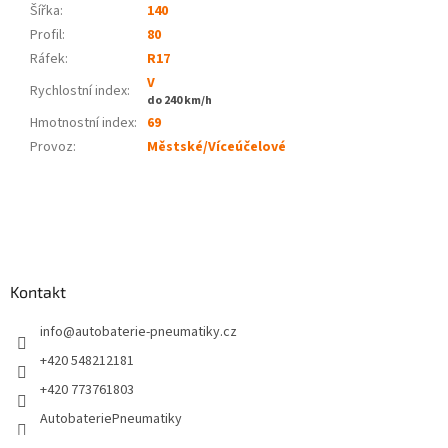
Šířka:
140
Profil:
80
Ráfek:
R17
V
Rychlostní index:
do 240 km/h
Hmotnostní index:
69
Provoz
:
Městské/Víceúčelové
Z
á
p
a
Kontakt
t
í
info
@
autobaterie-pneumatiky.cz
+420 548212181
+420 773761803
AutobateriePneumatiky