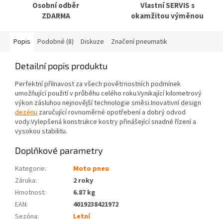
Osobní odběr
Vlastní SERVIS s
ZDARMA
okamžitou výměnou
Popis
Podobné (8)
Diskuze
Značení pneumatik
Detailní popis produktu
Perfektní přilnavost za všech povětrnostních podmínek
umožňující použití v průběhu celého roku.Vynikající kilometrový
výkon zásluhou nejnovější technologie směsi.Inovativní design
dezénu
zaručující rovnoměrné opotřebení a dobrý odvod
vody.Vylepšená konstrukce kostry přinášející snadné řízení a
vysokou stabilitu.
Doplňkové parametry
Kategorie
:
Moto pneu
Záruka
:
2 roky
Hmotnost
:
6.87 kg
EAN
:
4019238421972
Sezóna:
Letní