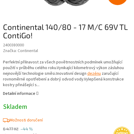
Continental 140/80 - 17 M/C 69V TL
ContiGo!
2400380000
Značka:
Continental
Perfektní přilnavost za všech povětrnostních podmínek umožňující
použití v průběhu celého roku.Vynikající kilometrový výkon zásluhou
nejnovější technologie směsi.Inovativní design
dezénu
zaručující
rovnoměrné opotřebení a dobrý odvod vody.Vylepšená konstrukce
kostry přinášející s...
Detailní informace
Skladem
Možnosti doručení
6 477 Kč
–44 %