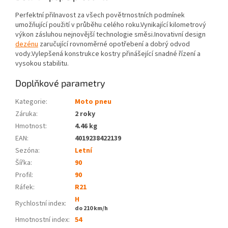
Perfektní přilnavost za všech povětrnostních podmínek
umožňující použití v průběhu celého roku.Vynikající kilometrový
výkon zásluhou nejnovější technologie směsi.Inovativní design
dezénu
zaručující rovnoměrné opotřebení a dobrý odvod
vody.Vylepšená konstrukce kostry přinášející snadné řízení a
vysokou stabilitu.
Doplňkové parametry
Kategorie
:
Moto pneu
Záruka
:
2 roky
Hmotnost
:
4.46 kg
EAN
:
4019238422139
Sezóna:
Letní
Šířka:
90
Profil:
90
Ráfek:
R21
H
Rychlostní index:
do 210 km/h
Hmotnostní index:
54