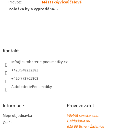
Provoz
:
Městské/Víceúčelové
Položka byla vyprodána…
Z
á
p
a
Kontakt
t
í
info
@
autobaterie-pneumatiky.cz
+420 548212181
+420 773761803
AutobateriePneumatiky
Informace
Provozovatel
Moje objednávka
VEHAR service s.r.o.
Gajdošova 86
O nás
615 00 Brno - Židenice