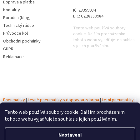
Doprava a platba
Kontakty
IČ: 28359984
DIČ: CZ28359984
Poradna (blog)
Technický rádce
Tento web používá soubory
Průvodce kol
cookie. Dalším procházením
tohoto webu vyjadřujete souhlas
Obchodní podmínky
s jejich používáním.
GDPR
Reklamace
Pneumatiky
|
Levné pneumatiky s dopravou zdarma
|
Letní pneumatiky
|
Zimní pneumatiky
|
Celoroční pneumatiky
|
Testy pneumatik
|
Autobaterie
Tento web používá soubory cookie. Dalším procházením
tohoto webu vyjadřujete souhlas s jejich používáním.
Vytvořil Shoptet
Nastavení