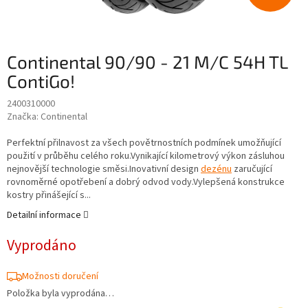
Continental 90/90 - 21 M/C 54H TL
ContiGo!
2400310000
Značka:
Continental
Perfektní přilnavost za všech povětrnostních podmínek umožňující
použití v průběhu celého roku.Vynikající kilometrový výkon zásluhou
nejnovější technologie směsi.Inovativní design
dezénu
zaručující
rovnoměrné opotřebení a dobrý odvod vody.Vylepšená konstrukce
kostry přinášející s...
Detailní informace
Vyprodáno
Možnosti doručení
Položka byla vyprodána…