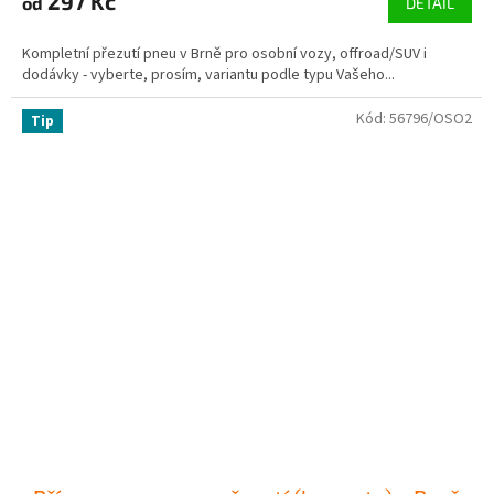
297 Kč
od
DETAIL
Kompletní přezutí pneu v Brně pro osobní vozy, offroad/SUV i
dodávky - vyberte, prosím, variantu podle typu Vašeho...
Kód:
56796/OSO2
Tip