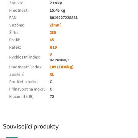
Záruka
:
2 roky
Hmotnost
:
15.45 kg
EAN
:
8019227228861
Sezóna:
Zimní
Šířka:
235
Profil:
65
Ráfek:
R19
V
Rychlostní index:
do 240 km/h
Hmotnostní index:
109 (1030kg)
Zesílení:
XL
Spotřeba paliva
:
C
Přilnavost na mokru
:
C
Hlučnost (dB)
:
72
Související produkty