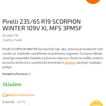
Pirelli 235/65 R19 SCORPION
WINTER 109V XL MFS 3PMSF
ID12661776
Značka:
Pirelli
Pirelli SCORPION WINTER byl navržen tak; aby vyhovoval moderním SUV
vozům se zvláštním zaměřením na prémiový segment. Scorpion Winter
zaručuje maximální stabilitu a přesnou odezvu v řízení na sněhu; mokru i
na suchu.Směrová a symetrická konstrukce
dezénu
zaručuje vynikající
pohyb...
Detailní informace
Skladem
Možnosti doručení
9 155 Kč
–47 %