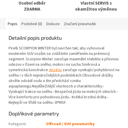
Osobní odběr
Vlastní SERVIS s
ZDARMA
okamžitou výměnou
Popis
Podobné (8)
Diskuze
Značení pneumatik
Detailní popis produktu
Pirelli SCORPION WINTER byl navržen tak; aby vyhovoval
moderním SUV vozům se zvláštním zaměřením na prémiový
segment. Scorpion Winter zaručuje maximální stabilitu a přesnou
odezvu v řízení na sněhu; mokru i na suchu.Směrová a
symetrická konstrukce
dezénu
zaručuje vynikající pohyblivost na
sněhu i v těch nejnáročnějších podmínkách.Obvodové drážky
skvěle odvádí vodu a tím předchází vzniku
aquaplaningu.Nejdůležitější vlastnosti a charakteristiky:-
Vynikající trakce na sněhu.- Bezpečná jízda na mokrých silnicích.-
Více komfortu pro pohodovou jízdu.- Krátká brzdná dráha.-
Nejlepší ve třídě na sněhu.-3PMSF.
Doplňkové parametry
Kategorie
:
Offroad / SUV pneumatiky