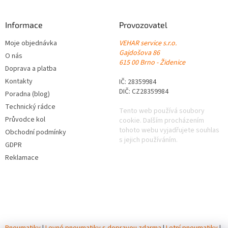
Informace
Provozovatel
Moje objednávka
VEHAR service s.r.o.
Gajdošova 86
O nás
615 00 Brno - Židenice
Doprava a platba
Kontakty
IČ: 28359984
DIČ: CZ28359984
Poradna (blog)
Technický rádce
Tento web používá soubory
Průvodce kol
cookie. Dalším procházením
tohoto webu vyjadřujete souhlas
Obchodní podmínky
s jejich používáním.
GDPR
Reklamace
Pneumatiky
|
Levné pneumatiky s dopravou zdarma
|
Letní pneumatiky
|