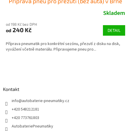
Příprava pneu pro přezutí (bez auta) v Brně
Skladem
od 198 Kč bez DPH
240 Kč
od
DETAIL
Příprava pneumatik pro konkrétní sezónu, přezutí z disku na disk,
vyvážení včetně materiálu. Připravujeme pneu pro...
Z
á
p
a
Kontakt
t
í
info
@
autobaterie-pneumatiky.cz
+420 548212181
+420 773761803
AutobateriePneumatiky