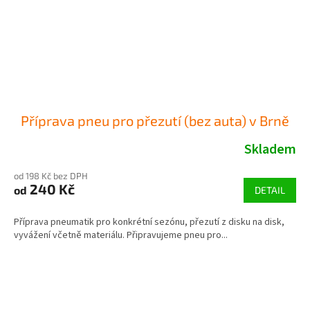
Příprava pneu pro přezutí (bez auta) v Brně
Skladem
od 198 Kč bez DPH
240 Kč
od
DETAIL
Příprava pneumatik pro konkrétní sezónu, přezutí z disku na disk,
vyvážení včetně materiálu. Připravujeme pneu pro...
Z
á