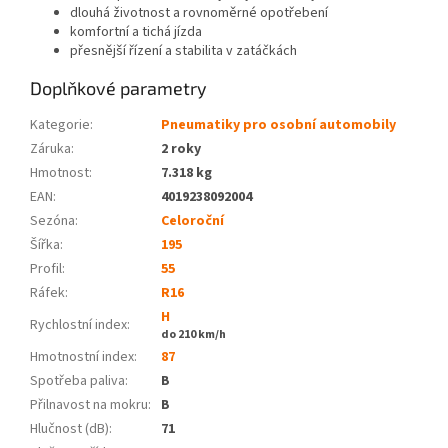
dlouhá životnost a rovnoměrné opotřebení
komfortní a tichá jízda
přesnější řízení a stabilita v zatáčkách
Doplňkové parametry
Kategorie
:
Pneumatiky pro osobní automobily
Záruka
:
2 roky
Hmotnost
:
7.318 kg
EAN
:
4019238092004
Sezóna:
Celoroční
Šířka:
195
Profil:
55
Ráfek:
R16
H
Rychlostní index:
do 210 km/h
Hmotnostní index:
87
Spotřeba paliva
:
B
Přilnavost na mokru
:
B
Hlučnost (dB)
:
71