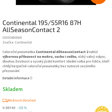
Continental 195/55R16 87H
AllSeasonContact 2
03550480000
Značka:
Continental
Celoroční pneumatika
Continental AllSeasonContact 2
nabízí
výbornou přilnavost na mokru, suchu i sněhu
, nízký valivý odpor,
dlouhou životnost a vysoký jízdní komfort. Ideální volba pro řidiče, kteří
chtějí bezpečné celoroční pneumatiky bez nutnosti sezónního
přezouvání.
Detailní informace
Skladem
Možnosti doručení
5 381 Kč
–50 %