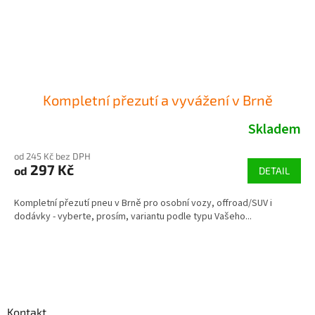
Kompletní přezutí a vyvážení v Brně
Skladem
od 245 Kč bez DPH
297 Kč
od
DETAIL
Kompletní přezutí pneu v Brně pro osobní vozy, offroad/SUV i
dodávky - vyberte, prosím, variantu podle typu Vašeho...
Z
á
p
a
Kontakt