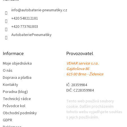
t
í
info
@
autobaterie-pneumatiky.cz
+420 548212181
+420 773761803
AutobateriePneumatiky
Informace
Provozovatel
Moje objednávka
VEHAR service s.r.o.
Gajdošova 86
O nás
615 00 Brno - Židenice
Doprava a platba
Kontakty
IČ: 28359984
DIČ: CZ28359984
Poradna (blog)
Technický rádce
Tento web používá soubory
Průvodce kol
cookie. Dalším procházením
tohoto webu vyjadřujete souhlas
Obchodní podmínky
s jejich používáním.
GDPR