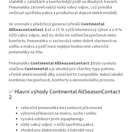
stabilitě v zatáčkách a komfortnější jízdě na dlouhých trasách.
Pneumatika zároveň nabízí nízký valivý odpor, což pomáhá
snižovat spotřebu paliva a prodlužovat dojezd elektromobilů.
Ve srovnání s předchozí generací přináší
Continental
AllSeasonContact 2
až o 15 % vyšší kilometrový výkon a o 6 %
nižší valivý odpor, aniž by došlo ke snížení bezpečnosti nebo
komfortu. Pneumatika si zachovává velmi dobré vlastnosti na
sněhu a mokru a patří mezi nejlépe hodnocené celoroční
pneumatiky na trhu.
Pneumatika
Continental AllSeasonContact 2
byla vyvinuta
značkou
Continental
a je vhodná pro všechny typy pohonu
včetně elektromobilů díky označení EV Compatible. Nabízí ideální
kombinaci bezpečnosti, komfortu a ekonomického provozu.
✅ Hlavní výhody Continental AllSeasonContact
2
celoroční pneumatika bez nutnosti přezouvání
výborná přilnavost na mokru, suchu i sněhu
vysoká odolnost proti aquaplaningu
nízký valivý odpor → nižší spotřeba paliva
vhodná pro elektromobily a hybridní vozy