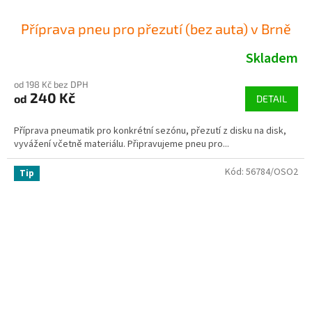
Příprava pneu pro přezutí (bez auta) v Brně
Skladem
od 198 Kč bez DPH
240 Kč
od
DETAIL
Příprava pneumatik pro konkrétní sezónu, přezutí z disku na disk,
vyvážení včetně materiálu. Připravujeme pneu pro...
Kód:
56784/OSO2
Tip