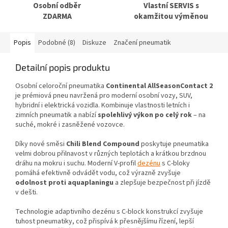
Osobní odběr
Vlastní SERVIS s
ZDARMA
okamžitou výměnou
Popis
Podobné (8)
Diskuze
Značení pneumatik
Detailní popis produktu
Osobní celoroční pneumatika
Continental AllSeasonContact 2
je prémiová pneu navržená pro moderní osobní vozy, SUV,
hybridní i elektrická vozidla. Kombinuje vlastnosti letních i
zimních pneumatik a nabízí
spolehlivý výkon po celý rok
– na
suché, mokré i zasněžené vozovce.
Díky nové směsi
Chili Blend Compound
poskytuje pneumatika
velmi dobrou přilnavost v různých teplotách a krátkou brzdnou
dráhu na mokru i suchu. Moderní V-profil
dezénu
s C-bloky
pomáhá efektivně odvádět vodu, což výrazně zvyšuje
odolnost proti aquaplaningu
a zlepšuje bezpečnost při jízdě
v dešti.
Technologie adaptivního dezénu s C-block konstrukcí zvyšuje
tuhost pneumatiky, což přispívá k přesnějšímu řízení, lepší