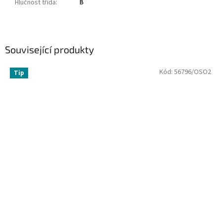
Hlučnost třída
:
B
Související produkty
Kód:
56796/OSO2
Tip