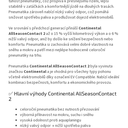
tuhost pneumatiky, což přispívá k přesnějšímu řízení, lepší
stabilitě v zatáčkách a komfortnější jízdě na dlouhých trasách.
Pneumatika zároveň nabízí nízký valivý odpor, což pomáhá
snižovat spotřebu paliva a prodlužovat dojezd elektromobilů.
Ve srovnání s předchozí generací přináší
Continental
AllSeasonContact 2
až o 15 % vyšší kilometrový výkon a o 6 %
nižší valivý odpor, aniž by došlo ke snížení bezpečnosti nebo
komfortu. Pneumatika si zachovává velmi dobré vlastnosti na
sněhu a mokru a patří mezi nejlépe hodnocené celoroční
pneumatiky na trhu.
Pneumatika
Continental AllSeasonContact 2
byla vyvinuta
značkou
Continental
a je vhodná pro všechny typy pohonu
včetně elektromobilů díky označení EV Compatible. Nabízí ideální
kombinaci bezpečnosti, komfortu a ekonomického provozu.
✅ Hlavní výhody Continental AllSeasonContact
2
celoroční pneumatika bez nutnosti přezouvání
výborná přilnavost na mokru, suchu i sněhu
vysoká odolnost proti aquaplaningu
nízký valivý odpor → nižší spotřeba paliva