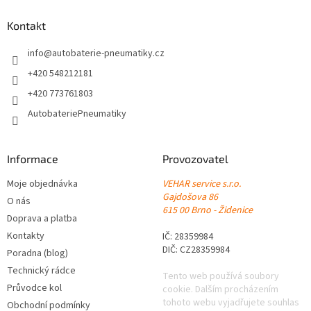
p
a
Kontakt
t
í
info
@
autobaterie-pneumatiky.cz
+420 548212181
+420 773761803
AutobateriePneumatiky
Informace
Provozovatel
Moje objednávka
VEHAR service s.r.o.
Gajdošova 86
O nás
615 00 Brno - Židenice
Doprava a platba
Kontakty
IČ: 28359984
DIČ: CZ28359984
Poradna (blog)
Technický rádce
Tento web používá soubory
Průvodce kol
cookie. Dalším procházením
tohoto webu vyjadřujete souhlas
Obchodní podmínky