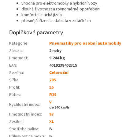
vhodná pro elektromobily a hybridní vozy
dlouhá životnost a rovnoměrné opotřebení
komfortní a tichá jízda
přesnější řízení a stabilita v zatáčkách
Doplňkové parametry
Kategorie
:
Pneumatiky pro osobní automobily
Záruka
:
2 roky
Hmotnost
:
9.244 kg
EAN
:
4019238402315
Sezóna:
Celoroční
Šířka:
205
Profil:
55
Ráfek:
R19
V
Rychlostní index:
do 240 km/h
Hmotnostní index:
97
Zesílení:
XL
Spotřeba paliva
:
B
Přilnavost na mokru
:
B