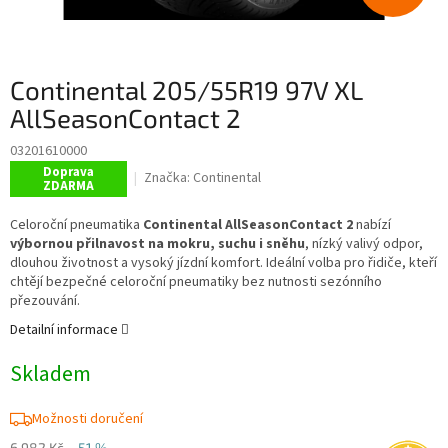
Continental 205/55R19 97V XL
AllSeasonContact 2
03201610000
Doprava
Značka:
Continental
ZDARMA
Celoroční pneumatika
Continental AllSeasonContact 2
nabízí
výbornou přilnavost na mokru, suchu i sněhu
, nízký valivý odpor,
dlouhou životnost a vysoký jízdní komfort. Ideální volba pro řidiče, kteří
chtějí bezpečné celoroční pneumatiky bez nutnosti sezónního
přezouvání.
Detailní informace
Skladem
Možnosti doručení
6 982 Kč
–51 %