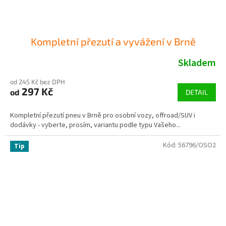
Kompletní přezutí a vyvážení v Brně
Skladem
od 245 Kč bez DPH
297 Kč
od
DETAIL
Kompletní přezutí pneu v Brně pro osobní vozy, offroad/SUV i
dodávky - vyberte, prosím, variantu podle typu Vašeho...
Kód:
56796/OSO2
Tip