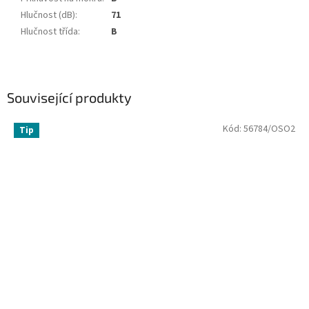
Hlučnost (dB)
:
71
Hlučnost třída
:
B
Související produkty
Kód:
56784/OSO2
Tip