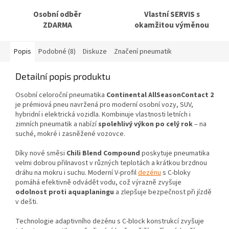
Osobní odběr
Vlastní SERVIS s
ZDARMA
okamžitou výměnou
Popis
Podobné (8)
Diskuze
Značení pneumatik
Detailní popis produktu
Osobní celoroční pneumatika
Continental AllSeasonContact 2
je prémiová pneu navržená pro moderní osobní vozy, SUV,
hybridní i elektrická vozidla. Kombinuje vlastnosti letních i
zimních pneumatik a nabízí
spolehlivý výkon po celý rok
– na
suché, mokré i zasněžené vozovce.
Díky nové směsi
Chili Blend Compound
poskytuje pneumatika
velmi dobrou přilnavost v různých teplotách a krátkou brzdnou
dráhu na mokru i suchu. Moderní V-profil
dezénu
s C-bloky
pomáhá efektivně odvádět vodu, což výrazně zvyšuje
odolnost proti aquaplaningu
a zlepšuje bezpečnost při jízdě
v dešti.
Technologie adaptivního dezénu s C-block konstrukcí zvyšuje