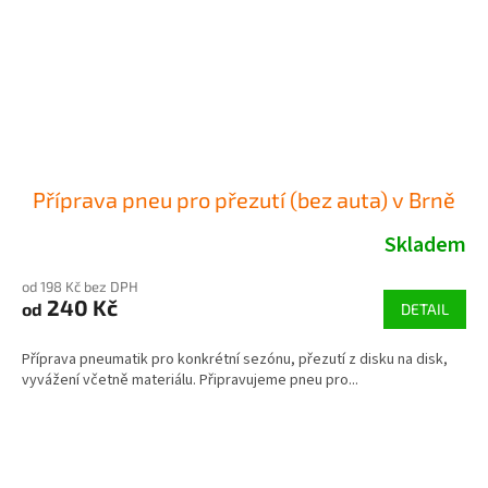
Příprava pneu pro přezutí (bez auta) v Brně
Skladem
od 198 Kč bez DPH
240 Kč
od
DETAIL
Příprava pneumatik pro konkrétní sezónu, přezutí z disku na disk,
vyvážení včetně materiálu. Připravujeme pneu pro...
Z
á