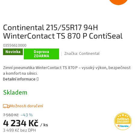
Continental 215/55R17 94H
WinterContact TS 870 P ContiSeal
03556610000
Novinka
Doprava
Značka:
Continental
ZDARMA
Zimní pneumatika WinterContact TS 870 P – vysoký výkon, bezpečnost
a komfort na silnici.
Detailní informace
Skladem
Možnosti doručení
7 560 Kč
–43 %
4 234 Kč
/ ks
3 499 Kč bez DPH