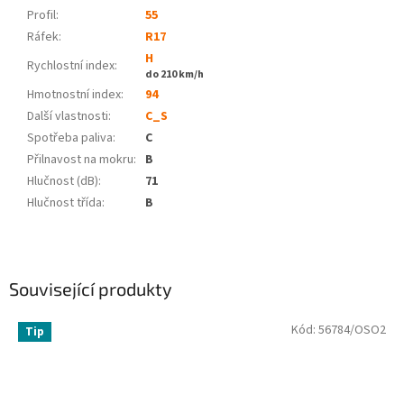
Profil:
55
Ráfek:
R17
H
Rychlostní index:
do 210 km/h
Hmotnostní index:
94
Další vlastnosti:
C_S
Spotřeba paliva
:
C
Přilnavost na mokru
:
B
Hlučnost (dB)
:
71
Hlučnost třída
:
B
Související produkty
Kód:
56784/OSO2
Tip