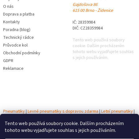
Gajdošova 86
O nás
615 00 Brno - Židenice
Doprava a platba
Kontakty
IČ: 28359984
DIČ: CZ28359984
Poradna (blog)
Technický rádce
Tento web používá soubory
Průvodce kol
cookie. Dalším procházením
tohoto webu vyjadřujete souhlas
Obchodní podmínky
s jejich používáním.
GDPR
Reklamace
Pneumatiky
|
Levné pneumatiky s dopravou zdarma
|
Letní pneumatiky
|
Zimní pneumatiky
|
Celoroční pneumatiky
|
Testy pneumatik
|
Autobaterie
Tento web používá soubory cookie. Dalším procházením
tohoto webu vyjadřujete souhlas s jejich používáním.