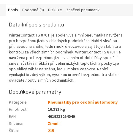
Popis
Podobné (8)
Diskuze
Značení pneumatik
Detailní popis produktu
WinterContact TS 870 P je spolehlivá zimní pneumatika navržená
pro bezpečnou jízdu v chladných podmínkách. Nabízí skvělou
přilnavost na sněhu, ledu i mokré vozovce a zajišťuje stabilitu a
kontrolu za všech zimních podmínek. WinterContact TS 870 P je
navržena pro bezpečnou jízdu v zimním období. Díky speciální
směsi zůstává měkká i při velmi nízkých teplotách a poskytuje
spolehlivý záběr na sněhu, ledu i mokré vozovce. Nabízí
vynikající brzdný výkon, vysokou úroveň bezpečnosti a stabilní
ovladatelnost v zimních podmínkách.
Doplňkové parametry
Kategorie
:
Pneumatiky pro osobní automobily
Hmotnost
:
10.373 kg
EAN
:
4019238054040
Sezóna:
Zimní
Šířka:
215