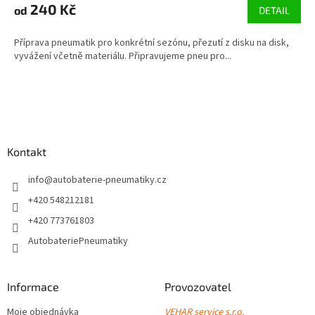
240 Kč
od
DETAIL
Příprava pneumatik pro konkrétní sezónu, přezutí z disku na disk,
vyvážení včetně materiálu. Připravujeme pneu pro...
Z
á
p
a
Kontakt
t
í
info
@
autobaterie-pneumatiky.cz
+420 548212181
+420 773761803
AutobateriePneumatiky
Informace
Provozovatel
Moje objednávka
VEHAR service s.r.o.