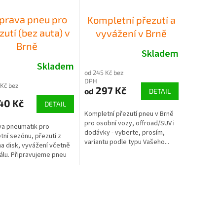
íprava pneu pro
Kompletní přezutí a
zutí (bez auta) v
vyvážení v Brně
Brně
Skladem
Skladem
od 245 Kč bez
DPH
 Kč bez
297 Kč
od
DETAIL
40 Kč
DETAIL
Kompletní přezutí pneu v Brně
pro osobní vozy, offroad/SUV i
va pneumatik pro
dodávky - vyberte, prosím,
tní sezónu, přezutí z
variantu podle typu Vašeho...
na disk, vyvážení včetně
álu. Připravujeme pneu