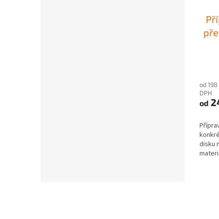
Př
pře
od 198
DPH
2
od
Přípra
konkré
disku 
materi
pro...
Z
á
p
a