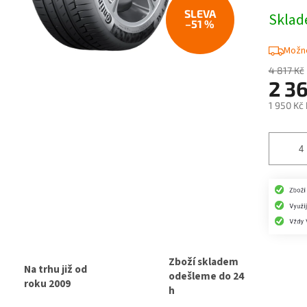
Skla
–51 %
Možno
4 817 Kč
2 3
1 950 Kč
Měrná
cena:
Zboží skladem
Na trhu již od
odešleme do 24
roku 2009
h