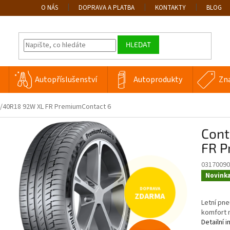
O NÁS
DOPRAVA A PLATBA
KONTAKTY
BLOG
HLEDAT
Autopříslušenství
Autoprodukty
Zn
5/40R18 92W XL FR PremiumContact 6
Cont
FR P
03170090
Novink
ZDARMA
Letní pn
komfort na
Detailní 