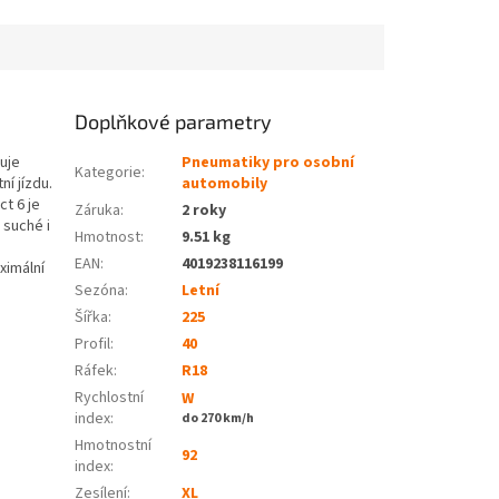
Doplňkové parametry
uje
Pneumatiky pro osobní
Kategorie
:
í jízdu.
automobily
t 6 je
Záruka
:
2 roky
 suché i
Hmotnost
:
9.51 kg
EAN
:
4019238116199
ximální
Sezóna:
Letní
Šířka:
225
Profil:
40
Ráfek:
R18
Rychlostní
W
index:
do 270 km/h
Hmotnostní
92
index:
Zesílení:
XL