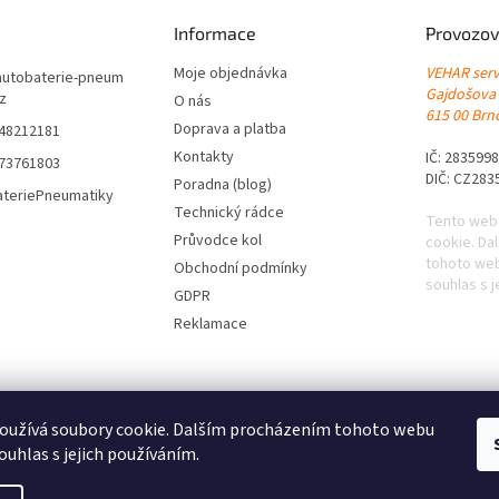
Informace
Provozov
Moje objednávka
VEHAR servi
autobaterie-pneum
Gajdošova
cz
O nás
615 00 Brno
Doprava a platba
548212181
Kontakty
IČ: 283599
773761803
DIČ: CZ283
Poradna (blog)
ateriePneumatiky
Technický rádce
Tento web
Průvodce kol
cookie. Da
tohoto web
Obchodní podmínky
souhlas s j
GDPR
Reklamace
oužívá soubory cookie. Dalším procházením tohoto webu
ouhlas s jejich používáním.
|
Levné pneumatiky s dopravou zdarma
|
Letní pneumatiky
|
Zimní pneumat