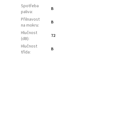
Spotřeba
B
paliva
:
Přilnavost
B
na mokru
:
Hlučnost
72
(dB)
:
Hlučnost
B
třída
: