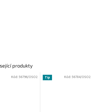
sející produkty
Kód:
56796/OSO2
Kód:
56784/OSO2
Tip