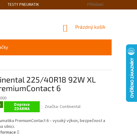
TESTY PNEUMATIK
Přihlášení
NÁKUPNÍ
Prázdný košík
KOŠÍK
ačky
inental 225/40R18 92W XL
remiumContact 6
000
a
Doprava
Značka:
Continental
ZDARMA
eumatika PremiumContact 6 – vysoký výkon, bezpečnost a
 silnici.
informace