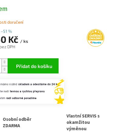
dem
sti doručení
–51 %
60 Kč
/ ks
 bez DPH
Přidat do košíku
Vlastní SERVIS s
Osobní odběr
okamžitou
ZDARMA
výměnou