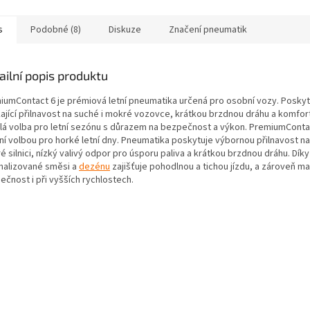
s
Podobné (8)
Diskuze
Značení pneumatik
ailní popis produktu
iumContact 6 je prémiová letní pneumatika určená pro osobní vozy. Poskyt
ající přilnavost na suché i mokré vozovce, krátkou brzdnou dráhu a komfortn
lá volba pro letní sezónu s důrazem na bezpečnost a výkon. PremiumContac
lní volbou pro horké letní dny. Pneumatika poskytuje výbornou přilnavost na
 silnici, nízký valivý odpor pro úsporu paliva a krátkou brzdnou dráhu. Díky
malizované směsi a
dezénu
zajišťuje pohodlnou a tichou jízdu, a zároveň ma
ečnost i při vyšších rychlostech.