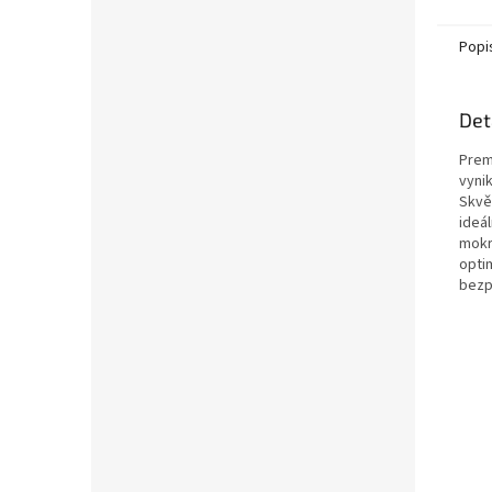
Popi
Det
Prem
vynik
Skvě
ideá
mokré
opti
bezp