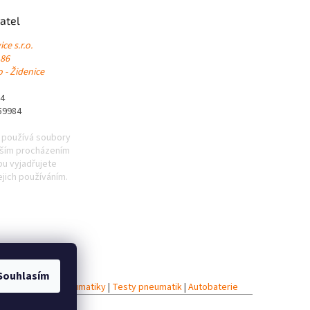
atel
ce s.r.o.
 86
 - Židenice
84
59984
 používá soubory
lším procházením
u vyjadřujete
ejich používáním.
Souhlasím
iky
|
Celoroční pneumatiky
|
Testy pneumatik
|
Autobaterie