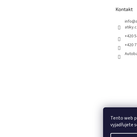
t
Kontakt
í
info
@
atiky.
+420 
+420 
Autob
Tento web p
vyjadřujete s
Pneumatiky