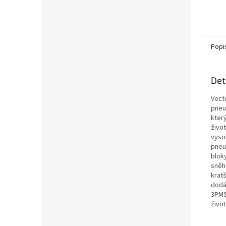
Popi
Det
Vect
pneu
kter
živo
vyso
pneu
blok
sněh
krat
dodáv
3PMSF
živo