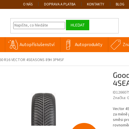
O NÁS
DOPRAVA A PLATBA
KONTAKTY
BLOG
HLEDAT
Autopříslušenství
Autoprodukty
Zn
60 R16 VECTOR 4SEASONS 89H 3PMSF
Good
4SE
ID126607
Značka:
G
Vector 4S
za méně 
směsi pro
rovnoměr