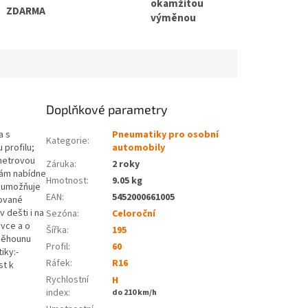
okamžitou
ZDARMA
výměnou
Doplňkové parametry
a s
Pneumatiky pro osobní
Kategorie
:
profilu;
automobily
ometrovou
Záruka
:
2 roky
vám nabídne
Hmotnost
:
9.05 kg
r umožňuje
EAN
:
5452000661005
zované
 dešti i na
Sezóna:
Celoroční
ovce a o
Šířka:
195
 běhounu
Profil:
60
iky:-
Ráfek:
R16
st k
Rychlostní
H
index:
do 210 km/h