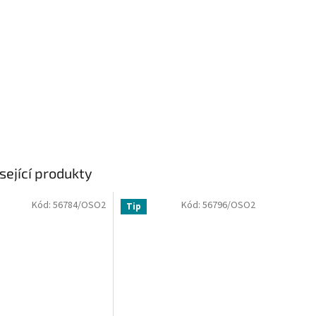
sející produkty
Kód:
56784/OSO2
Kód:
56796/OSO2
Tip