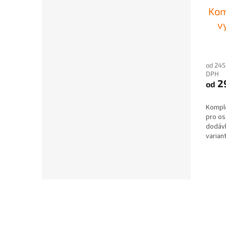
Kom
v
od 245
DPH
2
od
Komple
pro os
dodávk
varian
Z
á
p
a