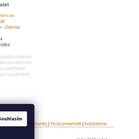
atel
ce s.r.o.
 86
 - Židenice
84
59984
 používá soubory
lším procházením
u vyjadřujete
ejich používáním.
Souhlasím
iky
|
Celoroční pneumatiky
|
Testy pneumatik
|
Autobaterie