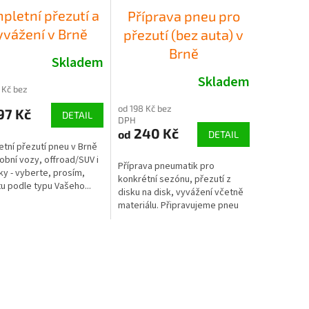
pletní přezutí a
Příprava pneu pro
yvážení v Brně
přezutí (bez auta) v
Brně
Skladem
Skladem
 Kč bez
od 198 Kč bez
97 Kč
DETAIL
DPH
240 Kč
od
DETAIL
tní přezutí pneu v Brně
obní vozy, offroad/SUV i
Příprava pneumatik pro
y - vyberte, prosím,
konkrétní sezónu, přezutí z
tu podle typu Vašeho...
disku na disk, vyvážení včetně
materiálu. Připravujeme pneu
pro...