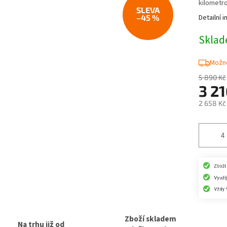
kilometro
–45 %
Detailní 
Skla
Možno
5 890 Kč
3 2
2 658 Kč
Měrná
cena:
Zboží skladem
Na trhu již od