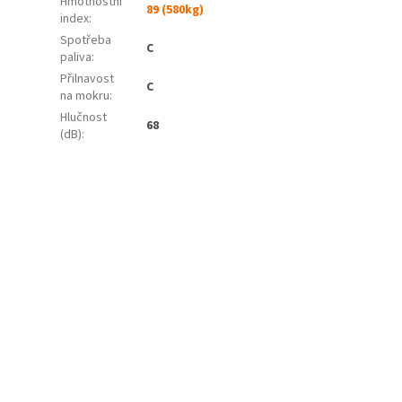
Hmotnostní
89 (580kg)
index:
Spotřeba
C
paliva
:
Přilnavost
C
na mokru
:
Hlučnost
68
(dB)
: