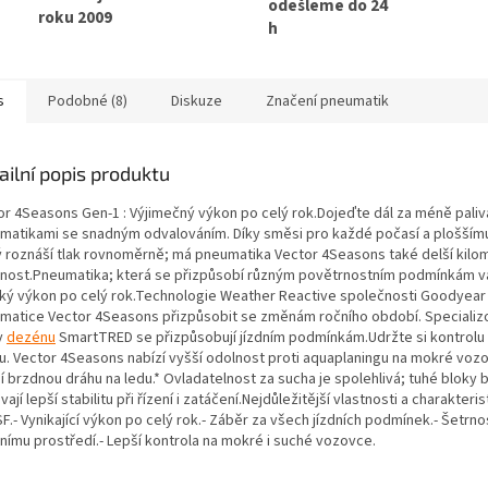
odešleme do 24
roku 2009
h
s
Podobné (8)
Diskuze
Značení pneumatik
ailní popis produktu
or 4Seasons Gen-1 : Výjimečný výkon po celý rok.Dojeďte dál za méně paliv
matikami se snadným odvalováním. Díky směsi pro každé počasí a ploššímu 
ý roznáší tlak rovnoměrně; má pneumatika Vector 4Seasons také delší kil
tnost.Pneumatika; která se přizpůsobí různým povětrnostním podmínkám 
ký výkon po celý rok.Technologie Weather Reactive společnosti Goodyea
matice Vector 4Seasons přizpůsobit se změnám ročního období. Speciali
y
dezénu
SmartTRED se přizpůsobují jízdním podmínkám.Udržte si kontrolu v
u. Vector 4Seasons nabízí vyšší odolnost proti aquaplaningu na mokré voz
ší brzdnou dráhu na ledu.* Ovladatelnost za sucha je spolehlivá; tuhé bloky
ají lepší stabilitu při řízení i zatáčení.Nejdůležitější vlastnosti a charakterist
.- Vynikající výkon po celý rok.- Záběr za všech jízdních podmínek.- Šetrno
tnímu prostředí.- Lepší kontrola na mokré i suché vozovce.