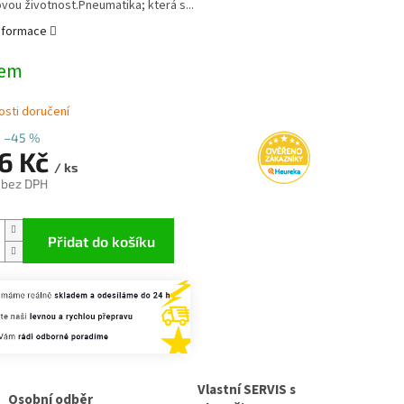
vou životnost.Pneumatika; která s...
informace
dem
sti doručení
–45 %
16 Kč
/ ks
 bez DPH
Přidat do košíku
Vlastní SERVIS s
Osobní odběr