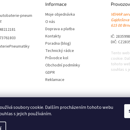
Informace
Provozov
Moje objednávka
VEHAR servi
autobaterie-pneum
Gajdošova
cz
O nás
615 00 Brno
Doprava a platba
548212181
Kontakty
IČ: 283599
773761803
DIČ: CZ283
Poradna (blog)
ateriePneumatiky
Technický rádce
Tento web
Průvodce kol
cookie. Da
tohoto web
Obchodní podmínky
souhlas s j
GDPR
Reklamace
oužívá soubory cookie. Dalším procházením tohoto webu
ouhlas s jejich používáním.
|
Levné pneumatiky s dopravou zdarma
|
Letní pneumatiky
|
Zimní pneumat
í