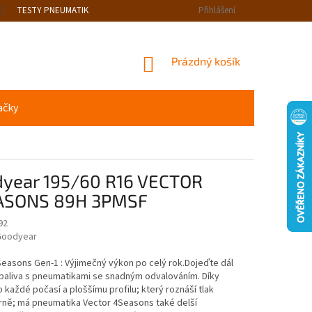
TESTY PNEUMATIK
Přihlášení
NÁKUPNÍ
Prázdný košík
KOŠÍK
ačky
year 195/60 R16 VECTOR
ASONS 89H 3PMSF
92
oodyear
easons Gen-1 : Výjimečný výkon po celý rok.Dojeďte dál
paliva s pneumatikami se snadným odvalováním. Díky
 každé počasí a ploššímu profilu; který roznáší tlak
ně; má pneumatika Vector 4Seasons také delší