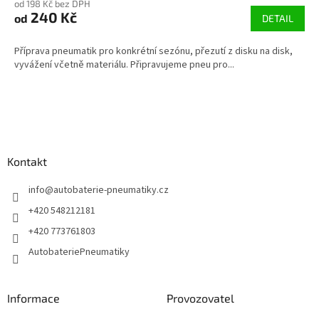
od 198 Kč bez DPH
240 Kč
od
DETAIL
Příprava pneumatik pro konkrétní sezónu, přezutí z disku na disk,
vyvážení včetně materiálu. Připravujeme pneu pro...
Z
á
p
a
Kontakt
t
í
info
@
autobaterie-pneumatiky.cz
+420 548212181
+420 773761803
AutobateriePneumatiky
Informace
Provozovatel