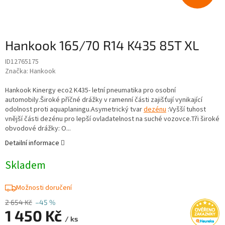
Hankook 165/70 R14 K435 85T XL
ID12765175
Značka:
Hankook
Hankook Kinergy eco2 K435- letní pneumatika pro osobní
automobily.Široké příčné drážky v ramenní části zajišťují vynikající
odolnost proti aquaplaningu.Asymetrický tvar
dezénu
:Vyšší tuhost
vnější části dezénu pro lepší ovladatelnost na suché vozovce.Tři široké
obvodové drážky: O...
Detailní informace
Skladem
Možnosti doručení
2 654 Kč
–45 %
1 450 Kč
/ ks