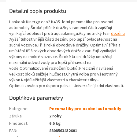
Detailní popis produktu
Hankook Kinergy eco2 K435- letní pneumatika pro osobní
automobily.Široké příčné drážky v ramenní části zajišťují
vynikající odolnost proti aquaplaningu.Asymetrický tvar
dezénu
:Vyšší tuhost vnější části dezénu pro lepší ovladatelnost na
suché vozovce.Tři široké obvodové drážky: Optimální šířka a
umístění tří širokých obvodových drážek zaručují vynikající
výkony na mokré vozovce. Široké krajní drážky umožňují
maximální odvod vody pro lepší přilnavost na
vodě.Optimalizované rozložení bloků :Precizně navržená
velikost bloků snižuje hlučnost.Chytrá volba pro všestranný
výkon.Nejdůležitější vlastnosti a charakteristiky:-
Optimalizováno pro úsporu paliva.- Univerzální jízdní vlastnosti.
Doplňkové parametry
Kategorie
:
Pneumatiky pro osobní automobily
Záruka
:
2 roky
Hmotnost
:
6.5 kg
EAN
:
8808563432601