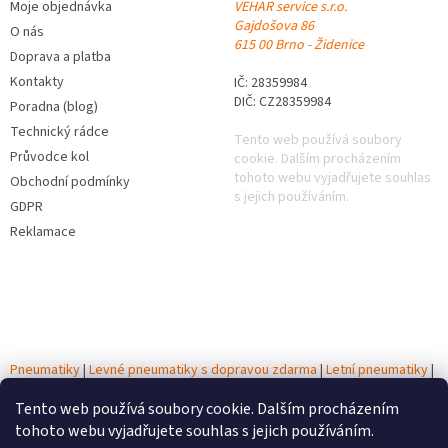
Moje objednávka
VEHAR service s.r.o.
Gajdošova 86
O nás
615 00 Brno - Židenice
Doprava a platba
Kontakty
IČ: 28359984
DIČ: CZ28359984
Poradna (blog)
Technický rádce
Tento web používá soubory
Průvodce kol
cookie. Dalším procházením
tohoto webu vyjadřujete souhlas
Obchodní podmínky
s jejich používáním.
GDPR
Reklamace
Pneumatiky
|
Levné pneumatiky s dopravou zdarma
|
Letní pneumatiky
|
Zimní pneumatiky
|
Celoroční pneumatiky
|
Testy pneumatik
|
Autobaterie
Tento web používá soubory cookie. Dalším procházením
tohoto webu vyjadřujete souhlas s jejich používáním.