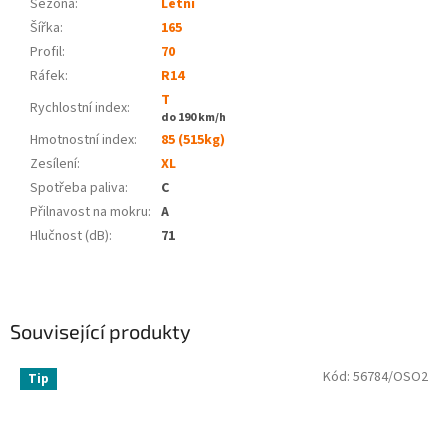
Sezóna:
Letní
Šířka:
165
Profil:
70
Ráfek:
R14
T
Rychlostní index:
do 190 km/h
Hmotnostní index:
85 (515kg)
Zesílení:
XL
Spotřeba paliva
:
C
Přilnavost na mokru
:
A
Hlučnost (dB)
:
71
Související produkty
Kód:
56784/OSO2
Tip