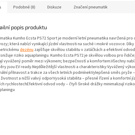
s
Podobné (8)
Diskuze
Značení pneumatik
ailní popis produktu
matika Kumho Ecsta PS72 Sport je moderní letní pneumatika navržená pro 
ozy; která nabízí vynikající jízdní vlastnosti na suché i mokré vozovce. Díky
etrickému
dezénu
zajišťuje skvělou stabilitu v zatáčkách a efektivní odvo
snižuje riziko aquaplaningu. Kumho Ecsta PS72 je skvělou volbou pro řidiče;
ají vyvážený poměr mezi výkonem; bezpečností a komfortem.Všechny nab
ry jsou EV ready.Nejdůležitější vlastnosti a charakteristiky:Vyvážený výko
mální přilnavost a trakce za všech letních podmínekVylepšená směs pryže – 
 životnost a nižší valivý odporVysoká stabilita – přesné řízení a komfortní jíz
ch rychlostechEfektivní odvod vody – čtyři široké drážky minimalizují riziko
planingu