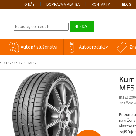
O NÁS
DOPRAVA A PLATBA
KONTAKTY
BLOG
HLEDAT
Autopříslušenství
Autoprodukty
Zn
17 PS72 93Y XL MFS
Kumh
MFS
ID128208
Značka:
Pneumati
navržená 
vlastnos
zajišťuje