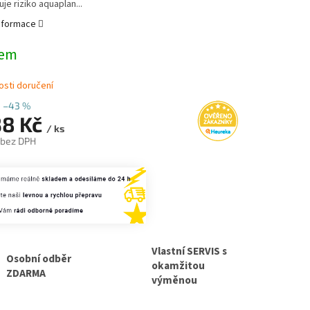
je riziko aquaplan...
informace
dem
sti doručení
–43 %
38 Kč
/ ks
 bez DPH
Vlastní SERVIS s
Osobní odběr
okamžitou
ZDARMA
výměnou