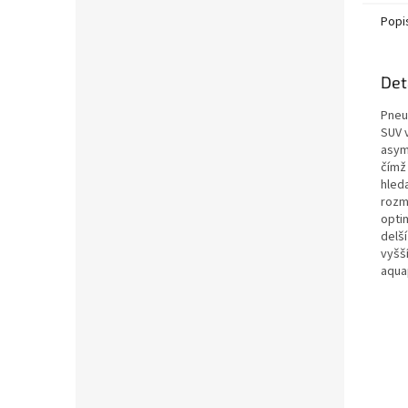
Popi
Det
Pneu
SUV v
asym
čímž 
hled
rozmě
opti
delší
vyšší
aqua