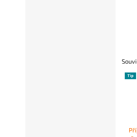
Souvi
Tip
Př