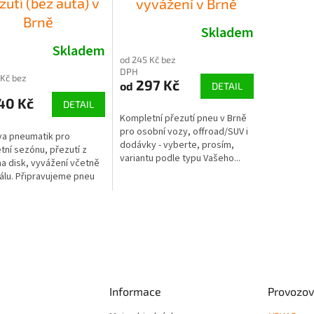
zutí (bez auta) v
vyvážení v Brně
Brně
Skladem
Skladem
od 245 Kč bez
DPH
 Kč bez
297 Kč
od
DETAIL
40 Kč
DETAIL
Kompletní přezutí pneu v Brně
pro osobní vozy, offroad/SUV i
va pneumatik pro
dodávky - vyberte, prosím,
tní sezónu, přezutí z
variantu podle typu Vašeho...
na disk, vyvážení včetně
álu. Připravujeme pneu
Informace
Provozov