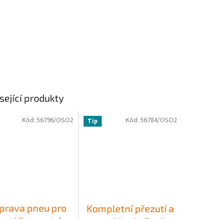
sející produkty
Kód:
56796/OSO2
Kód:
56784/OSO2
Tip
íprava pneu pro
Kompletní přezutí a