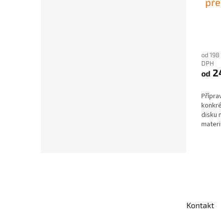
pře
od 198
DPH
2
od
Přípra
konkré
disku 
materi
pro...
Z
á
p
a
t
Kontakt
í