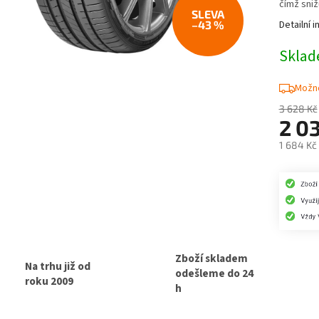
čímž snižu
–43 %
Detailní 
Skla
Možno
3 628 Kč
2 0
1 684 Kč
Měrná
cena:
Zboží skladem
Na trhu již od
odešleme do 24
roku 2009
h