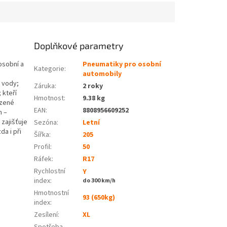
Doplňkové parametry
osobní a
Pneumatiky pro osobní
Kategorie
:
automobily
d vody;
Záruka
:
2 roky
 kteří
Hmotnost
:
9.38 kg
ízené
EAN
:
8808956609252
n –
zajišťuje
Sezóna:
Letní
da i při
Šířka:
205
Profil:
50
Ráfek:
R17
Rychlostní
Y
index:
do 300 km/h
Hmotnostní
93 (650kg)
index:
Zesílení:
XL