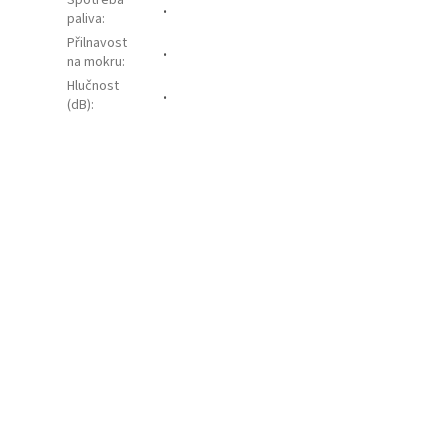
Spotřeba
.
paliva
:
Přilnavost
.
na mokru
:
Hlučnost
.
(dB)
: