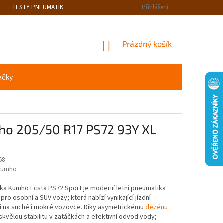
TESTY PNEUMATIK
Přihlášení
NÁKUPNÍ
Prázdný košík
KOŠÍK
ačky
o 205/50 R17 PS72 93Y XL
68
Kumho
ka Kumho Ecsta PS72 Sport je moderní letní pneumatika
pro osobní a SUV vozy; která nabízí vynikající jízdní
ti na suché i mokré vozovce. Díky asymetrickému
dezénu
 skvělou stabilitu v zatáčkách a efektivní odvod vody;