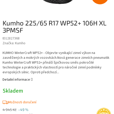
Kumho 225/65 R17 WP52+ 106H XL
3PMSF
ID12827368
Značka:
Kumho
KUMHO WinterCraft WP52+ - Objevte vynikající zimní výkon na
zasněžených a mokrých vozovkách.Nová generace zimních pneumatik
Kumho WinterCraft WP52+ přináší špičkovou směs pokročilé
technologie a praktických vlastností pro náročné zimní podmínky
evropských silnic. Oproti předchozí...
Detailní informace
Skladem
Možnosti doručení
4 945 Kč
–49 %