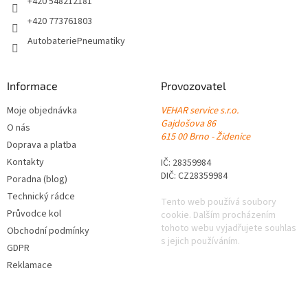
+420 548212181
+420 773761803
AutobateriePneumatiky
Informace
Provozovatel
Moje objednávka
VEHAR service s.r.o.
Gajdošova 86
O nás
615 00 Brno - Židenice
Doprava a platba
Kontakty
IČ: 28359984
DIČ: CZ28359984
Poradna (blog)
Technický rádce
Tento web používá soubory
Průvodce kol
cookie. Dalším procházením
tohoto webu vyjadřujete souhlas
Obchodní podmínky
s jejich používáním.
GDPR
Reklamace