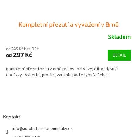
Kompletní přezutí a vyvážení v Brně
Skladem
od 245 Kč bez DPH
297 Kč
od
DETAIL
Kompletní přezutí pneu v Brně pro osobní vozy, offroad/SUV i
dodávky - vyberte, prosím, variantu podle typu Vašeho...
Z
á
p
a
Kontakt
t
í
info
@
autobaterie-pneumatiky.cz