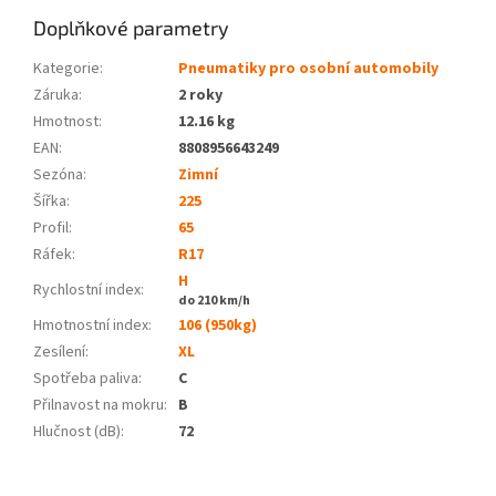
Doplňkové parametry
Kategorie
:
Pneumatiky pro osobní automobily
Záruka
:
2 roky
Hmotnost
:
12.16 kg
EAN
:
8808956643249
Sezóna:
Zimní
Šířka:
225
Profil:
65
Ráfek:
R17
H
Rychlostní index:
do 210 km/h
Hmotnostní index:
106 (950kg)
Zesílení:
XL
Spotřeba paliva
:
C
Přilnavost na mokru
:
B
Hlučnost (dB)
:
72