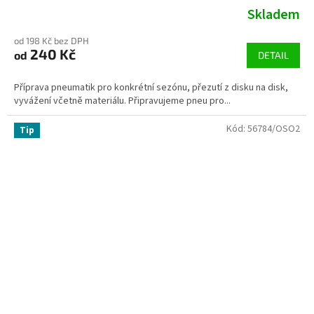
Skladem
od 198 Kč bez DPH
240 Kč
od
DETAIL
Příprava pneumatik pro konkrétní sezónu, přezutí z disku na disk,
vyvážení včetně materiálu. Připravujeme pneu pro...
Kód:
56784/OSO2
Tip