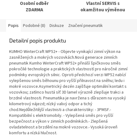
Osobní odběr
Vlastní SERVIS s
ZDARMA
okamžitou výměnou
Popis
Podobné (8)
Diskuze
Značení pneumatik
Detailní popis produktu
KUMHO WinterCraft WP52+ - Objevte vynikající zimní výkon na
zasněžených a mokrých vozovkách.Nová generace zimních
pneumatik Kumho WinterCraft WP52+ přináší špičkovou směs
pokročilé technologie a praktických vlastností pro náročné zimní
podmínky evropských silnic. Oproti předchozí verzi WP52 nabízí
vylepšenou směs běhounu pro vyšší přilnavost na sněhu; ledu i
mokré vozovce.Asymetrický dezén zajišťuje optimální kontakt s
vozovkou; zatímco hustá síť 3D lamel výrazně zlepšuje trakci a
brzdné vlastnosti. Pneumatika je navržena s důrazem na vysoký
kilometrový nájezd; nízký valivý odpor a tichý
chod.Nejdůležitější vlastnisti a charakteristiky: - 3PMSF.-
Kompatibilní s elektromobily. - Vylepšená směs pro vyšší
bezpečnost a výkon v zimních podmínkách.- Zlepšená
ovladatelnost a brzdění na mokré vozovce.- Vysoká úroveň
komfortu a nízká hlučnost.