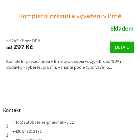
Kompletní přezutí a vyvážení v Brně
Skladem
od 245 Kč bez DPH
297 Kč
od
DETAIL
Kompletní přezutí pneu v Brně pro osobní vozy, offroad/SUV i
dodávky - vyberte, prosím, variantu podle typu Vašeho...
Z
á
p
a
Kontakt
t
í
info
@
autobaterie-pneumatiky.cz
+420 548212181