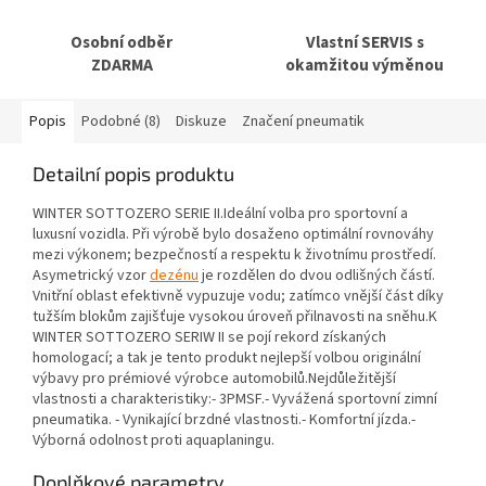
Osobní odběr
Vlastní SERVIS s
ZDARMA
okamžitou výměnou
Popis
Podobné (8)
Diskuze
Značení pneumatik
Detailní popis produktu
WINTER SOTTOZERO SERIE II.Ideální volba pro sportovní a
luxusní vozidla. Při výrobě bylo dosaženo optimální rovnováhy
mezi výkonem; bezpečností a respektu k životnímu prostředí.
Asymetrický vzor
dezénu
je rozdělen do dvou odlišných částí.
Vnitřní oblast efektivně vypuzuje vodu; zatímco vnější část díky
tužším blokům zajišťuje vysokou úroveň přilnavosti na sněhu.K
WINTER SOTTOZERO SERIW II se pojí rekord získaných
homologací; a tak je tento produkt nejlepší volbou originální
výbavy pro prémiové výrobce automobilů.Nejdůležitější
vlastnosti a charakteristiky:- 3PMSF.- Vyvážená sportovní zimní
pneumatika. - Vynikající brzdné vlastnosti.- Komfortní jízda.-
Výborná odolnost proti aquaplaningu.
Doplňkové parametry