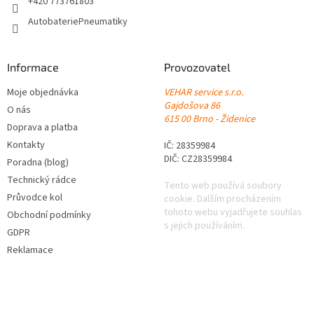
+420 773761803
AutobateriePneumatiky
Informace
Provozovatel
Moje objednávka
VEHAR service s.r.o.
Gajdošova 86
O nás
615 00 Brno - Židenice
Doprava a platba
Kontakty
IČ: 28359984
DIČ: CZ28359984
Poradna (blog)
Technický rádce
Tento web používá soubory
Průvodce kol
cookie. Dalším procházením
tohoto webu vyjadřujete souhlas
Obchodní podmínky
s jejich používáním.
GDPR
Reklamace