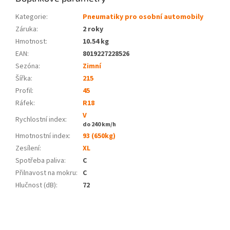
Kategorie
:
Pneumatiky pro osobní automobily
Záruka
:
2 roky
Hmotnost
:
10.54 kg
EAN
:
8019227228526
Sezóna:
Zimní
Šířka:
215
Profil:
45
Ráfek:
R18
V
Rychlostní index:
do 240 km/h
Hmotnostní index:
93 (650kg)
Zesílení:
XL
Spotřeba paliva
:
C
Přilnavost na mokru
:
C
Hlučnost (dB)
:
72