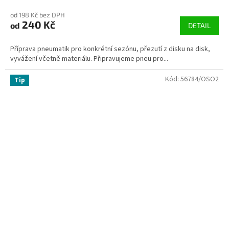
od 198 Kč bez DPH
240 Kč
od
DETAIL
Příprava pneumatik pro konkrétní sezónu, přezutí z disku na disk,
vyvážení včetně materiálu. Připravujeme pneu pro...
Kód:
56784/OSO2
Tip