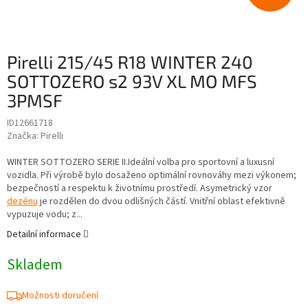
Pirelli 215/45 R18 WINTER 240
SOTTOZERO s2 93V XL MO MFS
3PMSF
ID12661718
Značka:
Pirelli
WINTER SOTTOZERO SERIE II.Ideální volba pro sportovní a luxusní
vozidla. Při výrobě bylo dosaženo optimální rovnováhy mezi výkonem;
bezpečností a respektu k životnímu prostředí. Asymetrický vzor
dezénu
je rozdělen do dvou odlišných částí. Vnitřní oblast efektivně
vypuzuje vodu; z...
Detailní informace
Skladem
Možnosti doručení