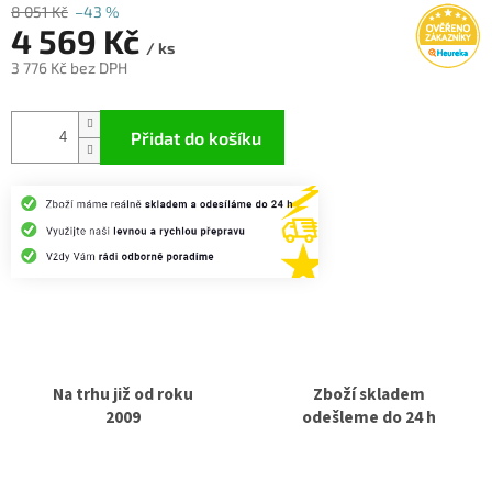
8 051 Kč
–43 %
4 569 Kč
/ ks
3 776 Kč bez DPH
Měrná
cena:
Přidat do košíku
Na trhu již od roku
Zboží skladem
2009
odešleme do 24 h