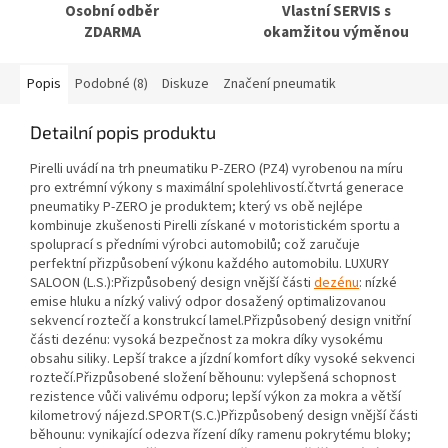
Osobní odběr
Vlastní SERVIS s
ZDARMA
okamžitou výměnou
Popis
Podobné (8)
Diskuze
Značení pneumatik
Detailní popis produktu
Pirelli uvádí na trh pneumatiku P-ZERO (PZ4) vyrobenou na míru
pro extrémní výkony s maximální spolehlivostí.čtvrtá generace
pneumatiky P-ZERO je produktem; který vs obě nejlépe
kombinuje zkušenosti Pirelli získané v motoristickém sportu a
spoluprací s předními výrobci automobilů; což zaručuje
perfektní přizpůsobení výkonu každého automobilu. LUXURY
SALOON (L.S.):Přizpůsobený design vnější části
dezénu
: nízké
emise hluku a nízký valivý odpor dosažený optimalizovanou
sekvencí roztečí a konstrukcí lamel.Přizpůsobený design vnitřní
části dezénu: vysoká bezpečnost za mokra díky vysokému
obsahu siliky. Lepší trakce a jízdní komfort díky vysoké sekvenci
roztečí.Přizpůsobené složení běhounu: vylepšená schopnost
rezistence vůči valivému odporu; lepší výkon za mokra a větší
kilometrový nájezd.SPORT(S.C.)Přizpůsobený design vnější části
běhounu: vynikající odezva řízení díky ramenu pokrytému bloky;