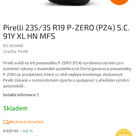
Pirelli 235/35 R19 P-ZERO (PZ4) S.C.
91Y XL HN MFS
ID12816445
Značka:
Pirelli
Pirelli uvádí na trh pneumatiku P-ZERO (PZ4) vyrobenou na míru pro
extrémní výkony s maximální spolehlivostí.čtvrtá generace pneumatiky
P-ZERO je produktem; který vs obě nejlépe kombinuje zkušenosti
Pirelli získané v motoristickém sportu a spoluprací s předními výrobci
automobilů...
Detailní informace
Skladem
Možnosti doručení
6 601 Kč
–48 %