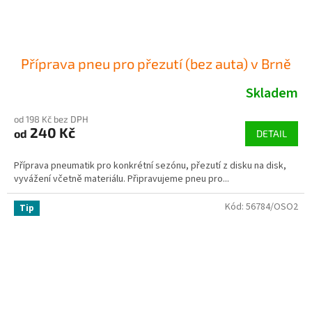
Příprava pneu pro přezutí (bez auta) v Brně
Skladem
od 198 Kč bez DPH
240 Kč
od
DETAIL
Příprava pneumatik pro konkrétní sezónu, přezutí z disku na disk,
vyvážení včetně materiálu. Připravujeme pneu pro...
Kód:
56784/OSO2
Tip