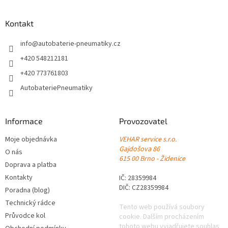
p
a
Kontakt
t
í
info
@
autobaterie-pneumatiky.cz
+420 548212181
+420 773761803
AutobateriePneumatiky
Informace
Provozovatel
Moje objednávka
VEHAR service s.r.o.
Gajdošova 86
O nás
615 00 Brno - Židenice
Doprava a platba
Kontakty
IČ: 28359984
DIČ: CZ28359984
Poradna (blog)
Technický rádce
Tento web používá soubory
Průvodce kol
cookie. Dalším procházením
tohoto webu vyjadřujete souhlas