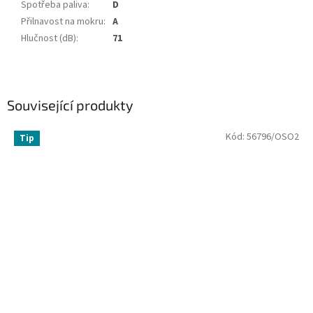
Spotřeba paliva
:
D
Přilnavost na mokru
:
A
Hlučnost (dB)
:
71
Související produkty
Kód:
56796/OSO2
Tip