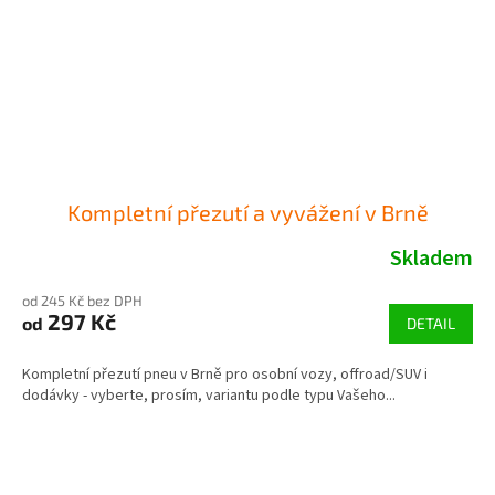
Kompletní přezutí a vyvážení v Brně
Skladem
od 245 Kč bez DPH
297 Kč
od
DETAIL
Kompletní přezutí pneu v Brně pro osobní vozy, offroad/SUV i
dodávky - vyberte, prosím, variantu podle typu Vašeho...
Z
á