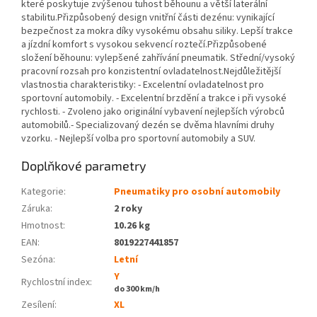
které poskytuje zvýšenou tuhost běhounu a větší laterální
stabilitu.Přizpůsobený design vnitřní části dezénu: vynikající
bezpečnost za mokra díky vysokému obsahu siliky. Lepší trakce
a jízdní komfort s vysokou sekvencí roztečí.Přizpůsobené
složení běhounu: vylepšené zahřívání pneumatik. Střední/vysoký
pracovní rozsah pro konzistentní ovladatelnost.Nejdůležitější
vlastnostia charakteristiky: - Excelentní ovladatelnost pro
sportovní automobily. - Excelentní brzdění a trakce i při vysoké
rychlosti. - Zvoleno jako originální vybavení nejlepších výrobců
automobilů.- Specializovaný dezén se dvěma hlavními druhy
vzorku. - Nejlepší volba pro sportovní automobily a SUV.
Doplňkové parametry
Kategorie
:
Pneumatiky pro osobní automobily
Záruka
:
2 roky
Hmotnost
:
10.26 kg
EAN
:
8019227441857
Sezóna:
Letní
Y
Rychlostní index:
do 300 km/h
Zesílení:
XL