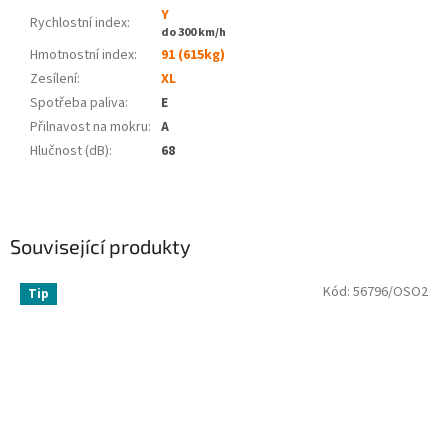
Y
Rychlostní index:
do 300 km/h
Hmotnostní index:
91 (615kg)
Zesílení:
XL
Spotřeba paliva
:
E
Přilnavost na mokru
:
A
Hlučnost (dB)
:
68
Související produkty
Kód:
56796/OSO2
Tip