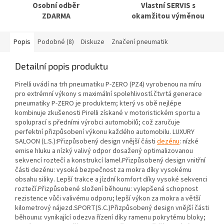
Osobní odběr
Vlastní SERVIS s
ZDARMA
okamžitou výměnou
Popis
Podobné (8)
Diskuze
Značení pneumatik
Detailní popis produktu
Pirelli uvádí na trh pneumatiku P-ZERO (PZ4) vyrobenou na míru
pro extrémní výkony s maximální spolehlivostí.čtvrtá generace
pneumatiky P-ZERO je produktem; který vs obě nejlépe
kombinuje zkušenosti Pirelli získané v motoristickém sportu a
spoluprací s předními výrobci automobilů; což zaručuje
perfektní přizpůsobení výkonu každého automobilu. LUXURY
SALOON (L.S.):Přizpůsobený design vnější části
dezénu
: nízké
emise hluku a nízký valivý odpor dosažený optimalizovanou
sekvencí roztečí a konstrukcí lamel.Přizpůsobený design vnitřní
části dezénu: vysoká bezpečnost za mokra díky vysokému
obsahu siliky. Lepší trakce a jízdní komfort díky vysoké sekvenci
roztečí.Přizpůsobené složení běhounu: vylepšená schopnost
rezistence vůči valivému odporu; lepší výkon za mokra a větší
kilometrový nájezd.SPORT(S.C.)Přizpůsobený design vnější části
běhounu: vynikající odezva řízení díky ramenu pokrytému bloky;