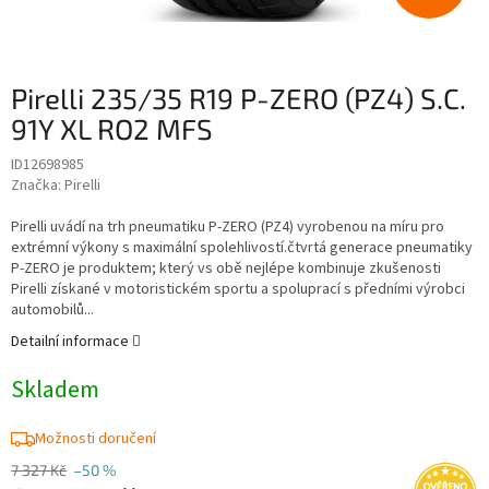
Pirelli 235/35 R19 P-ZERO (PZ4) S.C.
91Y XL RO2 MFS
ID12698985
Značka:
Pirelli
Pirelli uvádí na trh pneumatiku P-ZERO (PZ4) vyrobenou na míru pro
extrémní výkony s maximální spolehlivostí.čtvrtá generace pneumatiky
P-ZERO je produktem; který vs obě nejlépe kombinuje zkušenosti
Pirelli získané v motoristickém sportu a spoluprací s předními výrobci
automobilů...
Detailní informace
Skladem
Možnosti doručení
7 327 Kč
–50 %