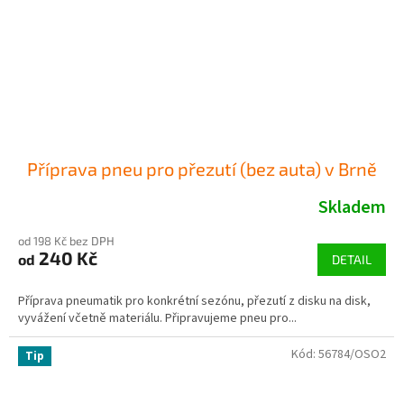
Příprava pneu pro přezutí (bez auta) v Brně
Skladem
od 198 Kč bez DPH
240 Kč
od
DETAIL
Příprava pneumatik pro konkrétní sezónu, přezutí z disku na disk,
vyvážení včetně materiálu. Připravujeme pneu pro...
Kód:
56784/OSO2
Tip