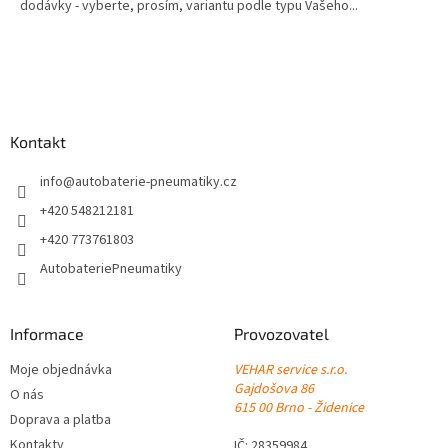
dodávky - vyberte, prosím, variantu podle typu Vašeho...
Z
á
p
a
Kontakt
t
í
info
@
autobaterie-pneumatiky.cz
+420 548212181
+420 773761803
AutobateriePneumatiky
Informace
Provozovatel
Moje objednávka
VEHAR service s.r.o.
Gajdošova 86
O nás
615 00 Brno - Židenice
Doprava a platba
Kontakty
IČ: 28359984