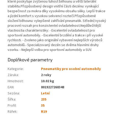
které poskytuje zvýšenou tuhost běhounu a větší laterální
stabilitu.Přizpůsobený design vnitřní části dezénu: vynikající
bezpečnost za mokra díky vysokému obsahu siliky. Lepší trakce
a jízdní komfort s vysokou sekvencí roztečí.Přizpůsobené
složení běhounu: vylepšené zahřívání pneumatik. Střední/vysoký
pracovní rozsah pro konzistentní ovladatelnost.Nejdůležitější
vlastnostia charakteristiky: - Excelentní ovladatelnost pro
sportovní automobily. - Excelentní brzdění a trakce i při vysoké
rychlosti. - Zvoleno jako originální vybavení nejlepších výrobců
automobilů.- Specializovaný dezén se dvěma hlavními druhy
vzorku. - Nejlepší volba pro sportovní automobily a SUV.
Doplňkové parametry
Kategorie
:
Pneumatiky pro osobní automobily
Záruka
:
2 roky
Hmotnost
:
10.02 kg
EAN
:
8019227268348
Sezóna:
Letní
Šířka:
235
Profil:
35
Ráfek:
R19