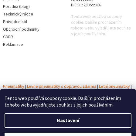
DIČ: CZ28359984
Poradna (blog)
Technický rádce
Tento web používá soubory
Průvodce kol
cookie. Dalším procházením
tohoto webu vyjadřujete souhlas
Obchodní podmínky
s jejich používáním.
GDPR
Reklamace
Pneumatiky
|
Levné pneumatiky s dopravou zdarma
|
Letní pneumatiky
|
Zimní pneumatiky
|
Celoroční pneumatiky
|
Testy pneumatik
|
Autobaterie
Tento web používá soubory cookie. Dalším procházením
tohoto webu vyjadřujete souhlas s jejich používáním.
Vytvořil Shoptet
Nastavení
Copyright 2026
Autobaterie Pneumatiky CZ
. Všechna práva