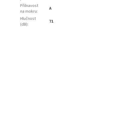
Přilnavost
A
na mokru
:
Hlučnost
71
(dB)
: