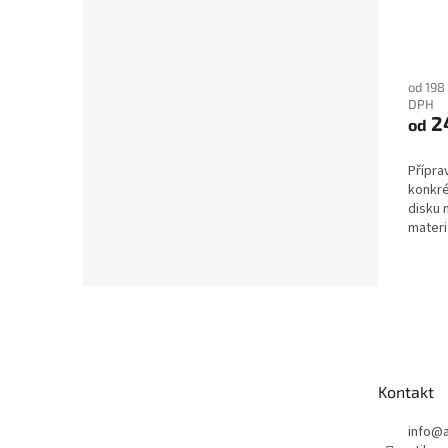
od 198
DPH
2
od
Přípra
konkré
disku 
materi
pro...
Z
á
p
a
t
Kontakt
í
info
@