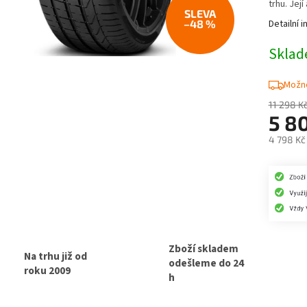
trhu. Jej
–48 %
Detailní 
Skla
Možno
11 298 K
5 8
4 798 Kč
Měrná
cena:
Zboží skladem
Na trhu již od
odešleme do 24
roku 2009
h