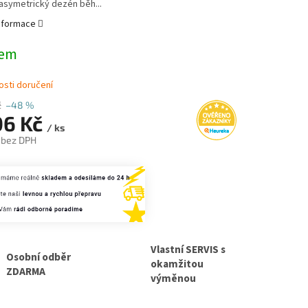
í asymetrický dezén běh...
informace
dem
sti doručení
č
–48 %
06 Kč
/ ks
 bez DPH
Vlastní SERVIS s
Osobní odběr
okamžitou
ZDARMA
výměnou