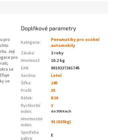
Doplňkové parametry
hu pro
Pneumatiky pro osobní
Kategorie
:
ěchto
automobily
rhu. Její
Záruka
:
2 roky
logace pro
Hmotnost
:
10.2 kg
rati;
EAN
:
8019227261745
mokra se
šťuje
Sezóna:
Letní
bky ve
Šířka:
245
Profil:
35
Ráfek:
R20
Rychlostní
Y
index:
do 300 km/h
Hmotnostní
91 (615kg)
index:
Spotřeba
E
paliva
: