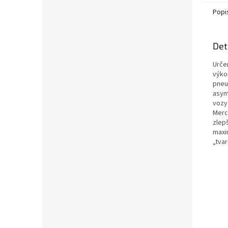
Popi
Det
Urče
výko
pneum
asym
vozy 
Merce
zlep
maxi
„tvar