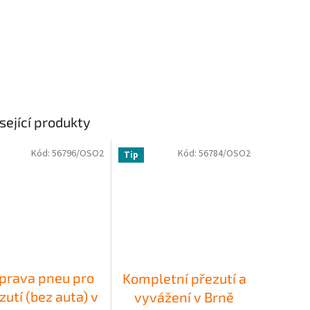
sející produkty
Kód:
56796/OSO2
Kód:
56784/OSO2
Tip
íprava pneu pro
Kompletní přezutí a
zutí (bez auta) v
vyvážení v Brně