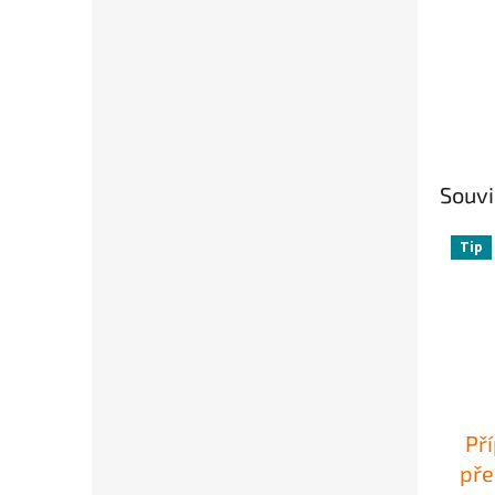
Souvi
Tip
Př
pře