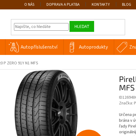
O NÁS
DOPRAVA A PLATBA
KONTAKTY
BLOG
HLEDAT
Autopříslušenství
Autoprodukty
Zn
R20 P ZERO 91Y N1 MFS
Pire
MFS
ID126948
Značka:
P
Určena p
brána v ú
řady Pire
origináln