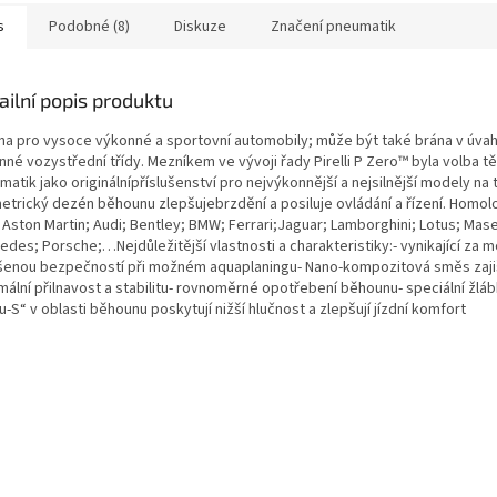
s
Podobné (8)
Diskuze
Značení pneumatik
ailní popis produktu
na pro vysoce výkonné a sportovní automobily; může být také brána v úva
nné vozystřední třídy. Mezníkem ve vývoji řady Pirelli P Zero™ byla volba t
atik jako originálnípříslušenství pro nejvýkonnější a nejsilnější modely na t
etrický dezén běhounu zlepšujebrzdění a posiluje ovládání a řízení. Homo
Aston Martin; Audi; Bentley; BMW; Ferrari;Jaguar; Lamborghini; Lotus; Mase
des; Porsche;…Nejdůležitější vlastnosti a charakteristiky:- vynikající za 
šenou bezpečností při možném aquaplaningu- Nano-kompozitová směs zaji
mální přilnavost a stabilitu- rovnoměrné opotřebení běhounu- speciální žlá
u-S“ v oblasti běhounu poskytují nižší hlučnost a zlepšují jízdní komfort