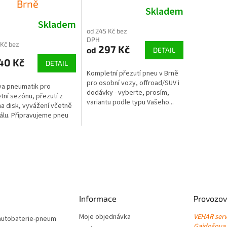
Brně
Skladem
Skladem
od 245 Kč bez
DPH
 Kč bez
297 Kč
od
DETAIL
40 Kč
DETAIL
Kompletní přezutí pneu v Brně
pro osobní vozy, offroad/SUV i
va pneumatik pro
dodávky - vyberte, prosím,
tní sezónu, přezutí z
variantu podle typu Vašeho...
na disk, vyvážení včetně
álu. Připravujeme pneu
Informace
Provozov
Moje objednávka
VEHAR servi
autobaterie-pneum
Gajdošova