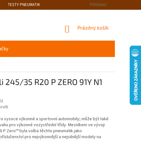
TESTY PNEUMATIK
Přihlášení
NÁKUPNÍ
Prázdný košík
KOŠÍK
ačky
lli 245/35 R20 P ZERO 91Y N1
61
irelli
ro vysoce výkonné a sportovní automobily; může být také
vahu pro výkonné vozystřední třídy. Mezníkem ve vývoji
lli P Zero™ byla volba těchto pneumatik jako
ípříslušenství pro nejvýkonnější a nejsilnější modely na