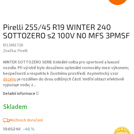
Pirelli 255/45 R19 WINTER 240
SOTTOZERO s2 100V N0 MFS 3PMSF
ID12661726
Značka:
Pirelli
WINTER SOTTOZERO SERIE II.Ideální volba pro sportovní a luxusní
vozidla. Při výrobě bylo dosaženo optimální rovnováhy mezi výkonem;
bezpečností a respektu k životnímu prostředí. Asymetrický vzor
dezénu
je rozdělen do dvou odlišných částí. Vnitřní oblast efektivně
vypuzuje vodu; z...
Detailní informace
Skladem
Možnosti doručení
10 652 Kč
–46 %