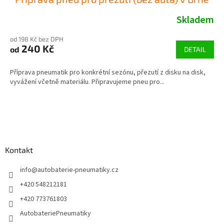
Skladem
od 198 Kč bez DPH
240 Kč
od
DETAIL
Příprava pneumatik pro konkrétní sezónu, přezutí z disku na disk,
vyvážení včetně materiálu. Připravujeme pneu pro...
Z
á
p
a
Kontakt
t
í
info
@
autobaterie-pneumatiky.cz
+420 548212181
+420 773761803
AutobateriePneumatiky