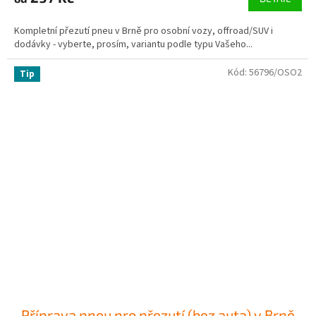
Kompletní přezutí pneu v Brně pro osobní vozy, offroad/SUV i
dodávky - vyberte, prosím, variantu podle typu Vašeho...
Kód:
56796/OSO2
Tip
Příprava pneu pro přezutí (bez auta) v Brně