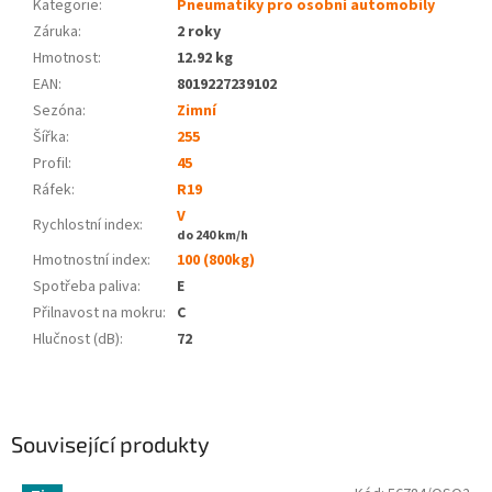
Kategorie
:
Pneumatiky pro osobní automobily
Záruka
:
2 roky
Hmotnost
:
12.92 kg
EAN
:
8019227239102
Sezóna:
Zimní
Šířka:
255
Profil:
45
Ráfek:
R19
V
Rychlostní index:
do 240 km/h
Hmotnostní index:
100 (800kg)
Spotřeba paliva
:
E
Přilnavost na mokru
:
C
Hlučnost (dB)
:
72
Související produkty