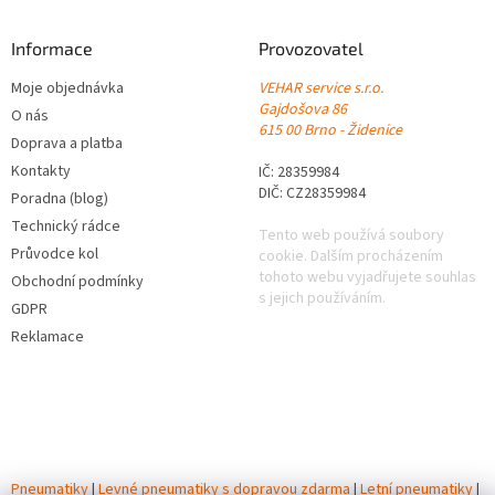
Informace
Provozovatel
Moje objednávka
VEHAR service s.r.o.
Gajdošova 86
O nás
615 00 Brno - Židenice
Doprava a platba
Kontakty
IČ: 28359984
DIČ: CZ28359984
Poradna (blog)
Technický rádce
Tento web používá soubory
Průvodce kol
cookie. Dalším procházením
tohoto webu vyjadřujete souhlas
Obchodní podmínky
s jejich používáním.
GDPR
Reklamace
Pneumatiky
|
Levné pneumatiky s dopravou zdarma
|
Letní pneumatiky
|