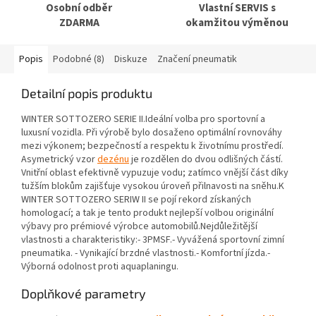
Osobní odběr
Vlastní SERVIS s
ZDARMA
okamžitou výměnou
Popis
Podobné (8)
Diskuze
Značení pneumatik
Detailní popis produktu
WINTER SOTTOZERO SERIE II.Ideální volba pro sportovní a
luxusní vozidla. Při výrobě bylo dosaženo optimální rovnováhy
mezi výkonem; bezpečností a respektu k životnímu prostředí.
Asymetrický vzor
dezénu
je rozdělen do dvou odlišných částí.
Vnitřní oblast efektivně vypuzuje vodu; zatímco vnější část díky
tužším blokům zajišťuje vysokou úroveň přilnavosti na sněhu.K
WINTER SOTTOZERO SERIW II se pojí rekord získaných
homologací; a tak je tento produkt nejlepší volbou originální
výbavy pro prémiové výrobce automobilů.Nejdůležitější
vlastnosti a charakteristiky:- 3PMSF.- Vyvážená sportovní zimní
pneumatika. - Vynikající brzdné vlastnosti.- Komfortní jízda.-
Výborná odolnost proti aquaplaningu.
Doplňkové parametry