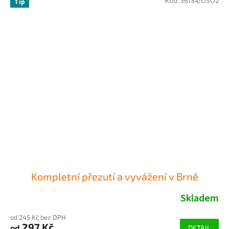
Kód:
56784/OSO2
Tip
Kompletní přezutí a vyvážení v Brně
Skladem
od 245 Kč bez DPH
297 Kč
od
DETAIL