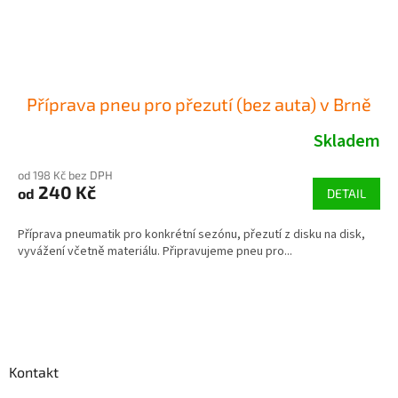
Příprava pneu pro přezutí (bez auta) v Brně
Skladem
od 198 Kč bez DPH
240 Kč
od
DETAIL
Příprava pneumatik pro konkrétní sezónu, přezutí z disku na disk,
vyvážení včetně materiálu. Připravujeme pneu pro...
Z
á
p
a
Kontakt
t