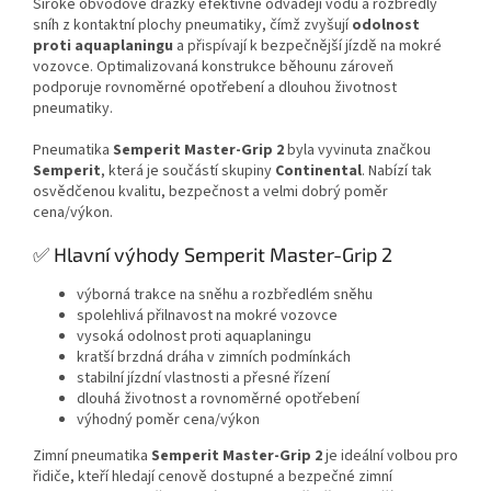
Široké obvodové drážky efektivně odvádějí vodu a rozbředlý
sníh z kontaktní plochy pneumatiky, čímž zvyšují
odolnost
proti aquaplaningu
a přispívají k bezpečnější jízdě na mokré
vozovce. Optimalizovaná konstrukce běhounu zároveň
podporuje rovnoměrné opotřebení a dlouhou životnost
pneumatiky.
Pneumatika
Semperit Master-Grip 2
byla vyvinuta značkou
Semperit
, která je součástí skupiny
Continental
. Nabízí tak
osvědčenou kvalitu, bezpečnost a velmi dobrý poměr
cena/výkon.
✅ Hlavní výhody Semperit Master-Grip 2
výborná trakce na sněhu a rozbředlém sněhu
spolehlivá přilnavost na mokré vozovce
vysoká odolnost proti aquaplaningu
kratší brzdná dráha v zimních podmínkách
stabilní jízdní vlastnosti a přesné řízení
dlouhá životnost a rovnoměrné opotřebení
výhodný poměr cena/výkon
Zimní pneumatika
Semperit Master-Grip 2
je ideální volbou pro
řidiče, kteří hledají cenově dostupné a bezpečné zimní