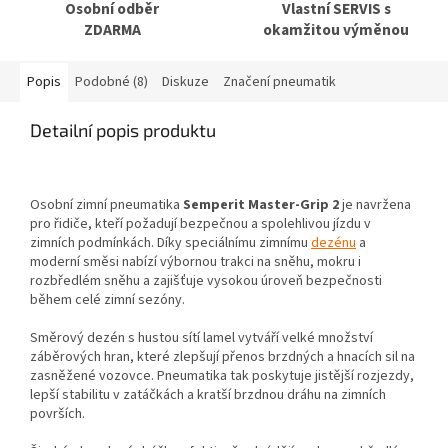
Osobní odběr
Vlastní SERVIS s
ZDARMA
okamžitou výměnou
Popis
Podobné (8)
Diskuze
Značení pneumatik
Detailní popis produktu
Osobní zimní pneumatika
Semperit Master-Grip 2
je navržena
pro řidiče, kteří požadují bezpečnou a spolehlivou jízdu v
zimních podmínkách. Díky speciálnímu zimnímu
dezénu
a
moderní směsi nabízí výbornou trakci na sněhu, mokru i
rozbředlém sněhu a zajišťuje vysokou úroveň bezpečnosti
během celé zimní sezóny.
Směrový dezén s hustou sítí lamel vytváří velké množství
záběrových hran, které zlepšují přenos brzdných a hnacích sil na
zasněžené vozovce. Pneumatika tak poskytuje jistější rozjezdy,
lepší stabilitu v zatáčkách a kratší brzdnou dráhu na zimních
površích.