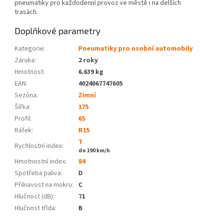
pneumatiky pro každodenní provoz ve městě i na delších
trasách.
Doplňkové parametry
Kategorie
:
Pneumatiky pro osobní automobily
Záruka
:
2 roky
Hmotnost
:
6.639 kg
EAN
:
4024067747605
Sezóna:
Zimní
Šířka:
175
Profil:
65
Ráfek:
R15
T
Rychlostní index:
do 190 km/h
Hmotnostní index:
84
Spotřeba paliva
:
D
Přilnavost na mokru
:
C
Hlučnost (dB)
:
71
Hlučnost třída
:
B