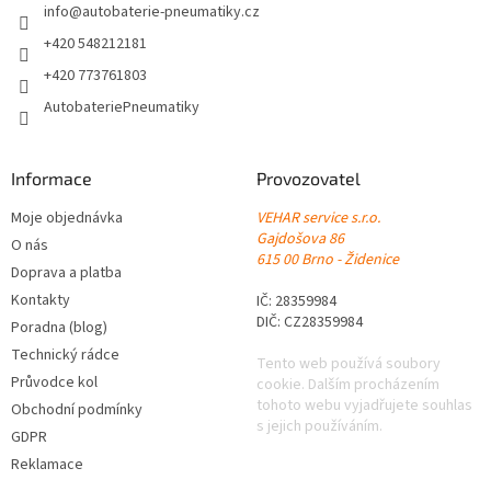
í
info
@
autobaterie-pneumatiky.cz
+420 548212181
+420 773761803
AutobateriePneumatiky
Informace
Provozovatel
Moje objednávka
VEHAR service s.r.o.
Gajdošova 86
O nás
615 00 Brno - Židenice
Doprava a platba
Kontakty
IČ: 28359984
DIČ: CZ28359984
Poradna (blog)
Technický rádce
Tento web používá soubory
Průvodce kol
cookie. Dalším procházením
tohoto webu vyjadřujete souhlas
Obchodní podmínky
s jejich používáním.
GDPR
Reklamace