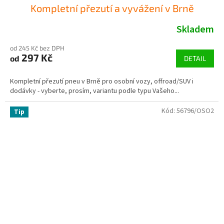
Kompletní přezutí a vyvážení v Brně
Skladem
od 245 Kč bez DPH
297 Kč
od
DETAIL
Kompletní přezutí pneu v Brně pro osobní vozy, offroad/SUV i
dodávky - vyberte, prosím, variantu podle typu Vašeho...
Kód:
56796/OSO2
Tip