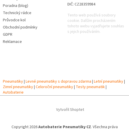
DIČ: CZ28359984
Poradna (blog)
Technický rádce
Tento web používá soubory
Průvodce kol
cookie. Dalším procházením
tohoto webu vyjadřujete souhlas
Obchodní podmínky
s jejich používáním.
GDPR
Reklamace
Pneumatiky
|
Levné pneumatiky s dopravou zdarma
|
Letní pneumatiky
|
Zimní pneumatiky
|
Celoroční pneumatiky
|
Testy pneumatik
|
Autobaterie
Vytvořil Shoptet
Copyright 2026
Autobaterie Pneumatiky CZ
. Všechna práva