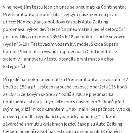
V nejnovějším testu letních pneu se pneumatika Continental
PremiumContact 6 umístila s velkým náskokem na první
příčce: Německý automobilový časopis Auto Zeitung
porovnával výkon devíti letních pneumatik a jedné celoroční
pneumatiky o rozměru 235/45 R 18 na mokré i suché vozovce
(vydání 6/19). Testovacím vozem byl model Škoda Superb
Combi. Pneumatika vyvinutá společností Continental se
sídlem v Hannoveru v testu obsadila první místo v obou
kategoriích:
Při jízdě na mokru pneumatika PremiumContact 6 získala 142
bodů ze 150 a při testech na suché vozovce obdržela 135 bodů
ze 150. S celkovým skóre 277 bodů z 300 se pneumatika
Continental stala jasným vítězem s náskokem 30 bodů před
svým nejbližším konkurentem. „Maximální bezpečnost, vysoká
úroveň pohodlí a vynikající dynamický handling,“ tak zní
závěrečné shrnutí zkušebních jezdců časopisu Auto Zeitung.
Celkem novináři z Kolína testovali u pneumatik 13 různých