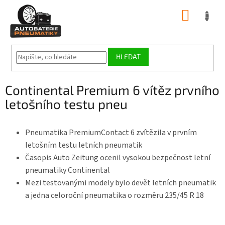
Přejít
NÁKUP
na
obsah
KOŠÍK
HLEDAT
Continental Premium 6 vítěz prvního
letošního testu pneu
Pneumatika PremiumContact 6 zvítězila v prvním
letošním testu letních pneumatik
Časopis Auto Zeitung ocenil vysokou bezpečnost letní
pneumatiky Continental
Mezi testovanými modely bylo devět letních pneumatik
a jedna celoroční pneumatika o rozměru 235/45 R 18