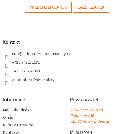
PŘEDCHOZÍ ČLÁNEK
DALŠÍ ČLÁNEK
Z
á
Kontakt
p
a
info
@
autobaterie-pneumatiky.cz
t
+420 548212181
í
+420 773761803
AutobateriePneumatiky
Informace
Provozovatel
Moje objednávka
VEHAR service s.r.o.
Gajdošova 86
O nás
615 00 Brno - Židenice
Doprava a platba
Kontakty
IČ: 28359984