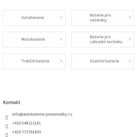
Baterie pro
Autobaterie
veterány
Baterie pro
Motobaterie
zahradní techniku
Trakční baterie
Staniční baterie
Z
á
p
a
Kontakt
t
í
info
@
autobaterie-pneumatiky.cz
+420 548212181
+420 773761803