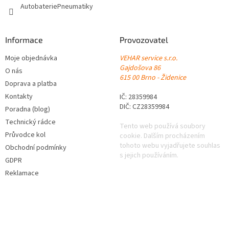
AutobateriePneumatiky
Informace
Provozovatel
Moje objednávka
VEHAR service s.r.o.
Gajdošova 86
O nás
615 00 Brno - Židenice
Doprava a platba
Kontakty
IČ: 28359984
DIČ: CZ28359984
Poradna (blog)
Technický rádce
Tento web používá soubory
Průvodce kol
cookie. Dalším procházením
tohoto webu vyjadřujete souhlas
Obchodní podmínky
s jejich používáním.
GDPR
Reklamace