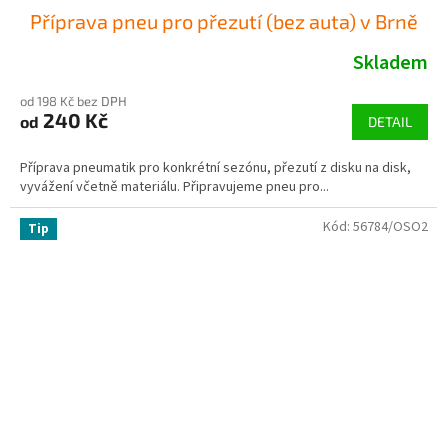
Příprava pneu pro přezutí (bez auta) v Brně
Skladem
od 198 Kč bez DPH
240 Kč
od
DETAIL
Příprava pneumatik pro konkrétní sezónu, přezutí z disku na disk,
vyvážení včetně materiálu. Připravujeme pneu pro...
Kód:
56784/OSO2
Tip