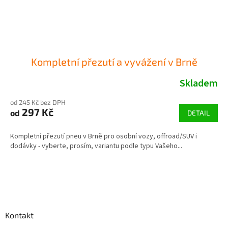
Kompletní přezutí a vyvážení v Brně
Skladem
od 245 Kč bez DPH
297 Kč
od
DETAIL
Kompletní přezutí pneu v Brně pro osobní vozy, offroad/SUV i
dodávky - vyberte, prosím, variantu podle typu Vašeho...
Z
á
p
a
Kontakt
t