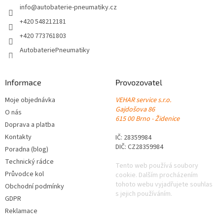
í
info
@
autobaterie-pneumatiky.cz
+420 548212181
+420 773761803
AutobateriePneumatiky
Informace
Provozovatel
Moje objednávka
VEHAR service s.r.o.
Gajdošova 86
O nás
615 00 Brno - Židenice
Doprava a platba
Kontakty
IČ: 28359984
DIČ: CZ28359984
Poradna (blog)
Technický rádce
Tento web používá soubory
Průvodce kol
cookie. Dalším procházením
tohoto webu vyjadřujete souhlas
Obchodní podmínky
s jejich používáním.
GDPR
Reklamace