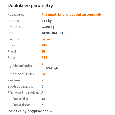
Doplňkové parametry
Kategorie
:
Pneumatiky pro osobní automobily
Záruka
:
2 roky
Hmotnost
:
8.108 kg
EAN
:
4024068615033
Sezóna:
Letní
Šířka:
205
Profil:
55
Ráfek:
R16
Y
Rychlostní index:
do 300 km/h
Hmotnostní index:
94
Zesílení:
XL
Spotřeba paliva
:
C
Přilnavost na mokru
:
A
Hlučnost (dB)
:
72
Hlučnost třída
:
B
Položka byla vyprodána…