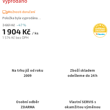
Vyprodáno
Možnosti doručení
Položka byla vyprodána…
3 661 Kč
–47 %
1 904 Kč
/ ks
1 574 Kč bez DPH
Měrná
cena:
Na trhu již od roku
Zboží skladem
2009
odešleme do 24 h
Osobní odběr
Vlastní SERVIS s
ZDARMA
okamžitou výměnou