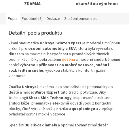
ZDARMA
okamžitou výměnou
Popis
Podobné (8)
Diskuze
Značení pneumatik
Detailní popis produktu
Zimní pneumatika
Uniroyal WinterExpert
je moderní zimní pneu
určená pro
osobní automobily a SUV
, která byla vyvinuta s
důrazem na maximální bezpečnost v proměnlivých zimních
podmínkách. Díky pokročilému
dezénu
a moderní směsi běhounu
nabízí
výbornou přilnavost na mokré vozovce, sněhu i
rozbředlém sněhu
, vysokou stabilitu a komfortní jízdní
vlastnosti.
Značka
Uniroyal
je známá jako specialista na pneumatiky do
deště a model
WinterExpert
tuto tradici potvrzuje. Díky
technologii
Shark Skin Technology
, inspirované strukturou
žraločí kůže, pneumatika efektivně odvádí vodu z kontaktní
plochy, čímž výrazně snižuje riziko
aquaplaningu
a zlepšuje
ovladatelnost na mokré vozovce.
Speciální
3D cik-cak lamely
a optimalizovaný zimní dezén