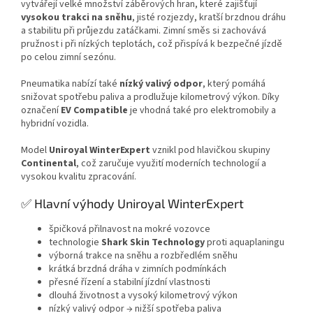
vytvářejí velké množství záběrových hran, které zajišťují
vysokou trakci na sněhu
, jisté rozjezdy, kratší brzdnou dráhu
a stabilitu při průjezdu zatáčkami. Zimní směs si zachovává
pružnost i při nízkých teplotách, což přispívá k bezpečné jízdě
po celou zimní sezónu.
Pneumatika nabízí také
nízký valivý odpor
, který pomáhá
snižovat spotřebu paliva a prodlužuje kilometrový výkon. Díky
označení
EV Compatible
je vhodná také pro elektromobily a
hybridní vozidla.
Model
Uniroyal WinterExpert
vznikl pod hlavičkou skupiny
Continental
, což zaručuje využití moderních technologií a
vysokou kvalitu zpracování.
✅ Hlavní výhody Uniroyal WinterExpert
špičková přilnavost na mokré vozovce
technologie
Shark Skin Technology
proti aquaplaningu
výborná trakce na sněhu a rozbředlém sněhu
krátká brzdná dráha v zimních podmínkách
přesné řízení a stabilní jízdní vlastnosti
dlouhá životnost a vysoký kilometrový výkon
nízký valivý odpor → nižší spotřeba paliva