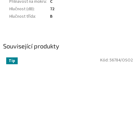
Přilnavost na mokru
:
C
Hlučnost (dB)
:
72
Hlučnost třída
:
B
Související produkty
Kód:
56784/OSO2
Tip