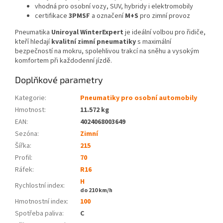
vhodná pro osobní vozy, SUV, hybridy i elektromobily
certifikace
3PMSF
a označení
M+S
pro zimní provoz
Pneumatika
Uniroyal WinterExpert
je ideální volbou pro řidiče,
kteří hledají
kvalitní zimní pneumatiky
s maximální
bezpečností na mokru, spolehlivou trakcí na sněhu a vysokým
komfortem při každodenní jízdě.
Doplňkové parametry
Kategorie
:
Pneumatiky pro osobní automobily
Hmotnost
:
11.572 kg
EAN
:
4024068003649
Sezóna:
Zimní
Šířka:
215
Profil:
70
Ráfek:
R16
H
Rychlostní index:
do 210 km/h
Hmotnostní index:
100
Spotřeba paliva
:
C