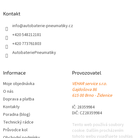
p
a
Kontakt
t
í
info
@
autobaterie-pneumatiky.cz
+420 548212181
+420 773761803
AutobateriePneumatiky
Informace
Provozovatel
Moje objednávka
VEHAR service s.r.o.
Gajdošova 86
O nás
615 00 Brno - Židenice
Doprava a platba
Kontakty
IČ: 28359984
DIČ: CZ28359984
Poradna (blog)
Technický rádce
Tento web používá soubory
Průvodce kol
cookie. Dalším procházením
tohoto webu vyjadřujete souhlas
Obchodní podmínky