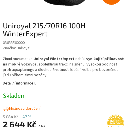
Uniroyal 215/70R16 100H
WinterExpert
03633560000
Značka:
Uniroyal
Zimní pneumatika
Uniroyal WinterExpert
nabízí
vynikající přilnavost
na mokré vozovce
, spolehlivou trakci na sněhu, vysokou odolnost
proti aquaplaningu a dlouhou životnost. Ideální volba pro bezpečnou
jízdu během zimní sezóny.
Detailní informace
Skladem
Možnosti doručení
5 084 Kč
–47 %
2 644 Kč
/ ks