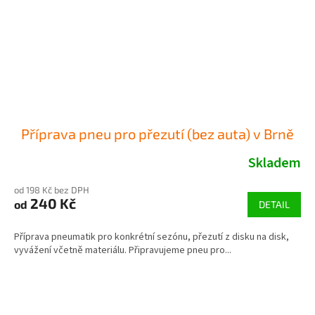
Příprava pneu pro přezutí (bez auta) v Brně
Skladem
od 198 Kč bez DPH
240 Kč
od
DETAIL
Příprava pneumatik pro konkrétní sezónu, přezutí z disku na disk,
vyvážení včetně materiálu. Připravujeme pneu pro...
Z
á